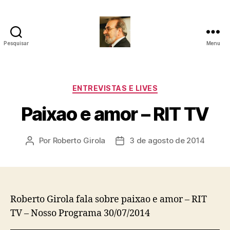
Pesquisar
Menu
Roberto
Girola
-
Psicanalista
Categorias
ENTREVISTAS E LIVES
e
Paixao e amor – RIT TV
Terapeuta
Familiar
Por
Roberto Girola
3 de agosto de 2014
Autor
Data
do
de
post
publicação
Roberto Girola fala sobre paixao e amor – RIT
TV – Nosso Programa 30/07/2014