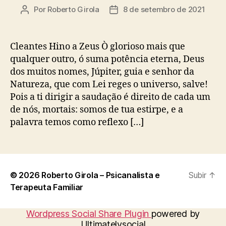
Por
Roberto Girola
8 de setembro de 2021
Autor
Data
do
de
post
publicação
Cleantes Hino a Zeus Ò glorioso mais que
qualquer outro, ó suma potência eterna, Deus
dos muitos nomes, Júpiter, guia e senhor da
Natureza, que com Lei reges o universo, salve!
Pois a ti dirigir a saudação é direito de cada um
de nós, mortais: somos de tua estirpe, e a
palavra temos como reflexo […]
© 2026
Roberto Girola – Psicanalista e
Subir
↑
Terapeuta Familiar
Wordpress Social Share Plugin
powered by
Ultimatelysocial