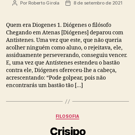
Por
Roberto Girola
8 de setembro de 2021
Autor
Data
do
de
post
publicação
Quem era Diogenes 1. Diógenes o filósofo
Chegando em Atenas [Diógenes] deparou com
Antístenes. Uma vez que este, que não queria
acolher ninguém como aluno, o rejeitava, ele,
assiduamente perseverando, conseguiu vencer.
E, uma vez que Antístenes estendeu o bastão
contra ele, Diógenes ofereceu-lhe a cabeça,
acrescentando: “Pode golpear, pois não
encontrarás um bastão tão […]
Categorias
FILOSOFIA
Crisipo