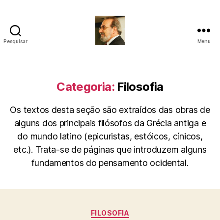
Pesquisar
Menu
Roberto
Girola
-
Psicanalista
Categoria:
Filosofia
e
Terapeuta
Os textos desta seção são extraídos das obras de
Familiar
alguns dos principais filósofos da Grécia antiga e
do mundo latino (epicuristas, estóicos, cínicos,
etc.). Trata-se de páginas que introduzem alguns
fundamentos do pensamento ocidental.
Categorias
FILOSOFIA