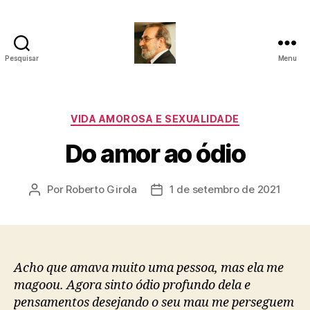
Pesquisar
Menu
Roberto
Girola
-
Psicanalista
Categorias
VIDA AMOROSA E SEXUALIDADE
e
Do amor ao ódio
Terapeuta
Familiar
Por
Roberto Girola
1 de setembro de 2021
Autor
Data
do
de
post
publicação
Acho que amava muito uma pessoa, mas ela me
magoou. Agora sinto ódio profundo dela e
pensamentos desejando o seu mau me perseguem