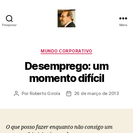
Pesquisar
Menu
Roberto
Girola
-
Psicanalista
Categorias
MUNDO CORPORATIVO
e
Desemprego: um
Terapeuta
Familiar
momento difícil
Por
Roberto Girola
26 de março de 2013
Autor
Data
do
de
post
publicação
O que posso fazer enquanto não consigo um