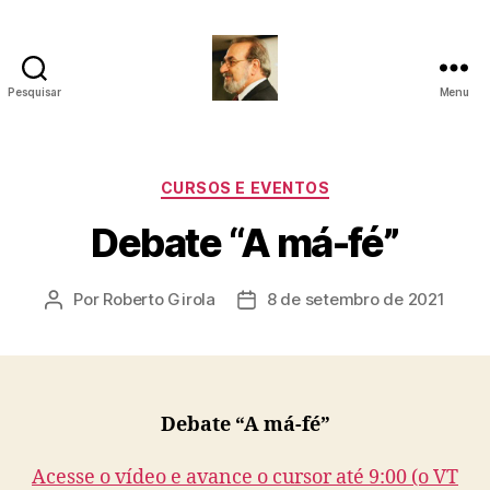
Pesquisar
Menu
Roberto
Girola
-
Psicanalista
Categorias
CURSOS E EVENTOS
e
Debate “A má-fé”
Terapeuta
Familiar
Por
Roberto Girola
8 de setembro de 2021
Autor
Data
do
de
post
publicação
Debate “A má-fé”
Acesse o vídeo e avance o cursor até 9:00 (o VT