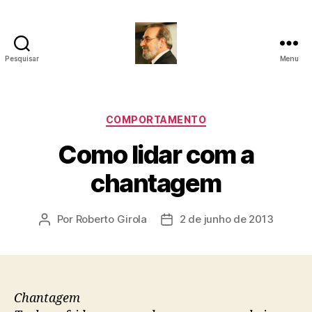
Pesquisar
Menu
Roberto
Girola
-
Psicanalista
Categorias
COMPORTAMENTO
e
Como lidar com a
Terapeuta
Familiar
chantagem
Por
Roberto Girola
2 de junho de 2013
Autor
Data
do
de
post
publicação
Chantagem