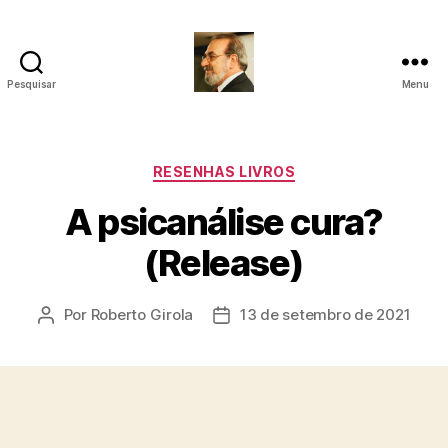
Pesquisar
Menu
Roberto
Girola
-
Psicanalista
Categorias
RESENHAS LIVROS
e
A psicanálise cura?
Terapeuta
Familiar
(Release)
Por
Roberto Girola
13 de setembro de 2021
Autor
Data
do
de
post
publicação