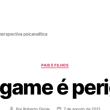
erspectiva psicanalítica
Categorias
PAIS E FILHOS
game é per
Por
Roberto Girola
7 de agosto de 2021
Autor
Data