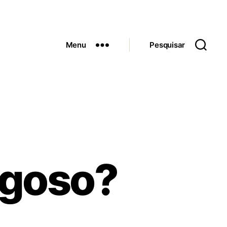
Menu
Pesquisar
igoso?