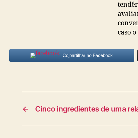
tendên
avalia
conver
caso o
Cojpartilhar no Facebook
←
Cinco ingredientes de uma re