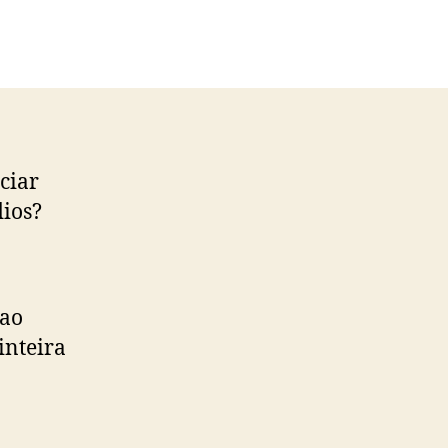
ciar
dios?
 ao
inteira