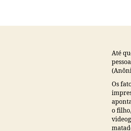
Até qu
pessoa
(Anôn
Os fat
impres
aponta
o filh
videog
matado