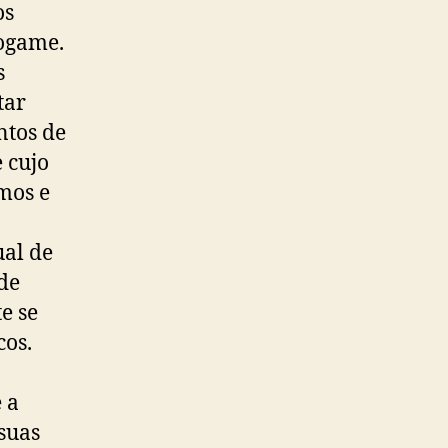
os
ogame.
s
tar
ntos de
 cujo
mos e
ual de
de
e se
cos.
 a
suas