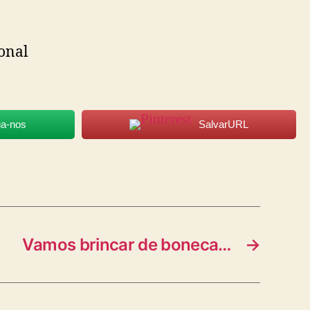
onal
ga-nos
SalvarURL
Vamos brincar de boneca…
→