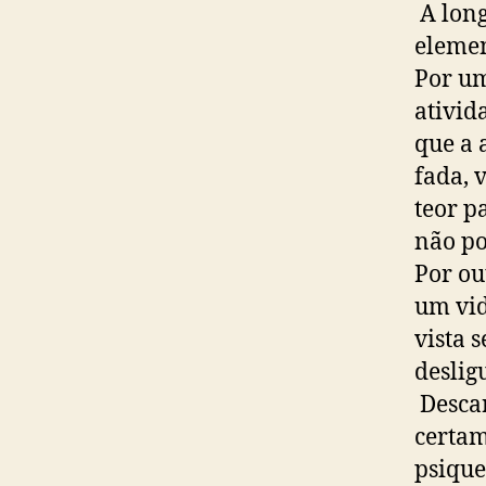
A long
elemen
Por um
ativid
que a 
fada, 
teor p
não po
Por ou
um vid
vista 
deslig
Descar
certam
psique