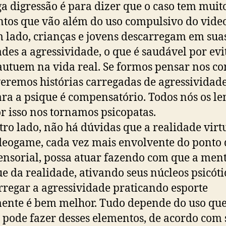
a digressão é para dizer que o caso tem muit
tos que vão além do uso compulsivo do vide
 lado, crianças e jovens descarregam em sua
ades a agressividade, o que é saudável por evi
autuem na vida real. Se formos pensar nos co
veremos histórias carregadas de agressividade
ara a psique é compensatório. Todos nós os le
r isso nos tornamos psicopatas.
tro lado, não há dúvidas que a realidade virt
eogame, cada vez mais envolvente do ponto 
sensorial, possa atuar fazendo com que a ment
ue da realidade, ativando seus núcleos psicóti
regar a agressividade praticando esporte
ente é bem melhor. Tudo depende do uso que
 pode fazer desses elementos, de acordo com 