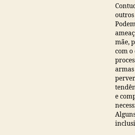
Contud
outros
Podemo
ameaça
mãe, p
com o 
proces
armas 
perve
tendên
e comp
necess
Alguns
inclus