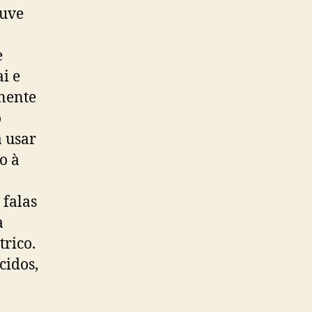
ouve
e
i e
nente
o
a usar
o à
 falas
a
trico.
cidos,