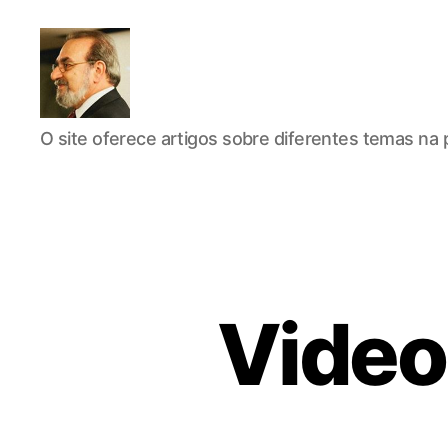
Roberto
O site oferece artigos sobre diferentes temas na p
Girola
-
Psicanalista
e
Terapeuta
Familiar
Video