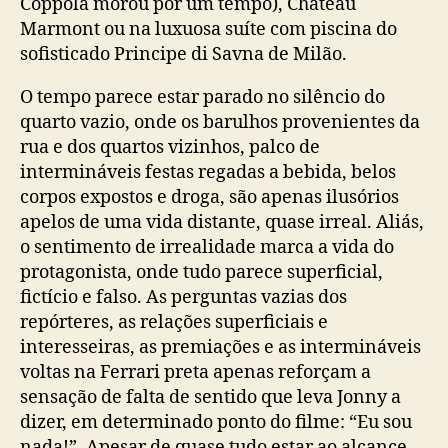
Coppola morou por um tempo), Chateau
Marmont ou na luxuosa suíte com piscina do
sofisticado Principe di Savna de Milão.
O tempo parece estar parado no silêncio do
quarto vazio, onde os barulhos provenientes da
rua e dos quartos vizinhos, palco de
intermináveis festas regadas a bebida, belos
corpos expostos e droga, são apenas ilusórios
apelos de uma vida distante, quase irreal. Aliás,
o sentimento de irrealidade marca a vida do
protagonista, onde tudo parece superficial,
fictício e falso. As perguntas vazias dos
repórteres, as relações superficiais e
interesseiras, as premiações e as intermináveis
voltas na Ferrari preta apenas reforçam a
sensação de falta de sentido que leva Jonny a
dizer, em determinado ponto do filme: “Eu sou
nada!”. Apesar de quase tudo estar ao alcance