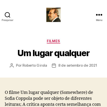
Pesquisar
Menu
Roberto
Girola
-
Psicanalista
Categorias
FILMES
e
Um lugar qualquer
Terapeuta
Familiar
Por
Roberto Girola
8 de setembro de 2021
Autor
Data
do
de
post
publicação
O filme Um lugar qualquer (Somewhere) de
Sofia Coppola pode ser objeto de diferentes
leituras; A crítica aponta certa semelhança com