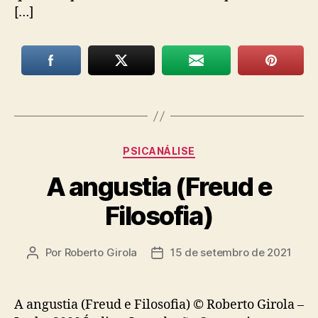
[…]
Categorias
PSICANÁLISE
A angustia (Freud e
Filosofia)
Por
Roberto Girola
15 de setembro de 2021
Autor
Data
do
de
post
publicação
A angustia (Freud e Filosofia) © Roberto Girola –