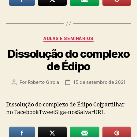
Categorias
AULAS E SEMINÁRIOS
Dissolução do complexo
de Édipo
Por
Roberto Girola
15 de setembro de 2021
Autor
Data
do
de
post
publicação
Dissolução do complexo de Édipo Cojpartilhar
no FacebookTweetSiga-nosSalvarURL