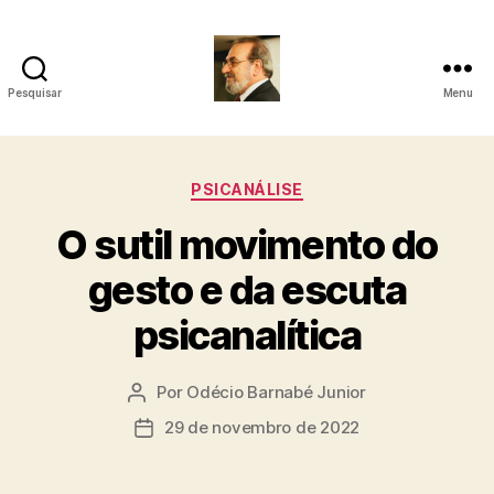
Pesquisar
Menu
Roberto
Girola
Categorias
PSICANÁLISE
-
O sutil movimento do
Psicanalista
gesto e da escuta
e
psicanalítica
Terapeuta
Familiar
Por
Odécio Barnabé Junior
Autor
do
29 de novembro de 2022
Data
post
de
publicação