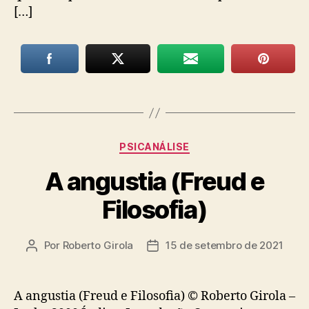
[…]
Categorias
PSICANÁLISE
A angustia (Freud e
Filosofia)
Por
Roberto Girola
15 de setembro de 2021
Autor
Data
do
de
post
publicação
A angustia (Freud e Filosofia) © Roberto Girola –