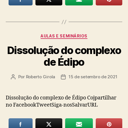
Categorias
AULAS E SEMINÁRIOS
Dissolução do complexo
de Édipo
Por
Roberto Girola
15 de setembro de 2021
Autor
Data
do
de
post
publicação
Dissolução do complexo de Édipo Cojpartilhar
no FacebookTweetSiga-nosSalvarURL