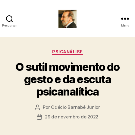
Pesquisar
Menu
Roberto
Girola
Categorias
PSICANÁLISE
-
O sutil movimento do
Psicanalista
gesto e da escuta
e
psicanalítica
Terapeuta
Familiar
Por
Odécio Barnabé Junior
Autor
do
29 de novembro de 2022
Data
post
de
publicação