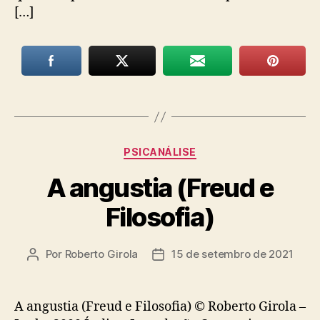
[…]
Categorias
PSICANÁLISE
A angustia (Freud e
Filosofia)
Por
Roberto Girola
15 de setembro de 2021
Autor
Data
do
de
post
publicação
A angustia (Freud e Filosofia) © Roberto Girola –