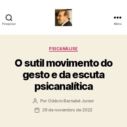
Pesquisar
Menu
Roberto
Girola
Categorias
PSICANÁLISE
-
O sutil movimento do
Psicanalista
gesto e da escuta
e
psicanalítica
Terapeuta
Familiar
Por
Odécio Barnabé Junior
Autor
do
29 de novembro de 2022
Data
post
de
publicação