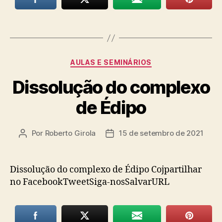
Categorias
AULAS E SEMINÁRIOS
Dissolução do complexo
de Édipo
Por
Roberto Girola
15 de setembro de 2021
Autor
Data
do
de
post
publicação
Dissolução do complexo de Édipo Cojpartilhar
no FacebookTweetSiga-nosSalvarURL