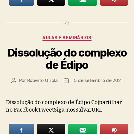
Categorias
AULAS E SEMINÁRIOS
Dissolução do complexo
de Édipo
Por
Roberto Girola
15 de setembro de 2021
Autor
Data
do
de
post
publicação
Dissolução do complexo de Édipo Cojpartilhar
no FacebookTweetSiga-nosSalvarURL