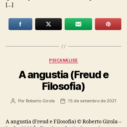
[…]
Categorias
PSICANÁLISE
A angustia (Freud e
Filosofia)
Por
Roberto Girola
15 de setembro de 2021
Autor
Data
do
de
post
publicação
A angustia (Freud e Filosofia) © Roberto Girola –