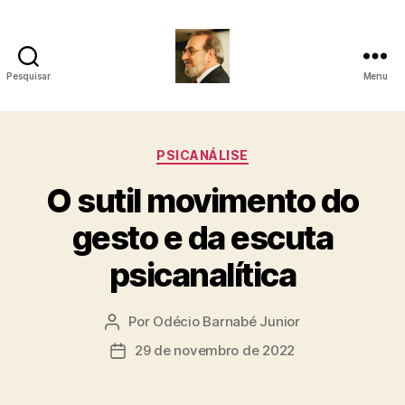
Pesquisar
Menu
Roberto
Girola
Categorias
PSICANÁLISE
-
O sutil movimento do
Psicanalista
gesto e da escuta
e
psicanalítica
Terapeuta
Familiar
Por
Odécio Barnabé Junior
Autor
do
29 de novembro de 2022
Data
post
de
publicação