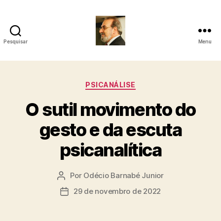
Pesquisar
Menu
Roberto
Girola
Categorias
PSICANÁLISE
-
O sutil movimento do
Psicanalista
gesto e da escuta
e
psicanalítica
Terapeuta
Familiar
Por
Odécio Barnabé Junior
Autor
do
29 de novembro de 2022
Data
post
de
publicação