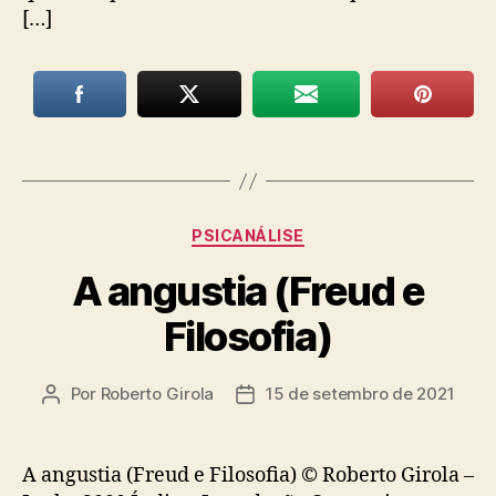
[…]
Categorias
PSICANÁLISE
A angustia (Freud e
Filosofia)
Por
Roberto Girola
15 de setembro de 2021
Autor
Data
do
de
post
publicação
A angustia (Freud e Filosofia) © Roberto Girola –