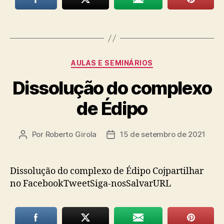
Categorias
AULAS E SEMINÁRIOS
Dissolução do complexo
de Édipo
Por
Roberto Girola
15 de setembro de 2021
Autor
Data
do
de
post
publicação
Dissolução do complexo de Édipo Cojpartilhar
no FacebookTweetSiga-nosSalvarURL