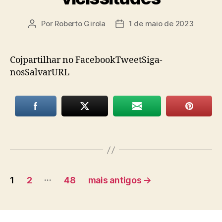
Por
Roberto Girola
1 de maio de 2023
Autor
Data
do
de
post
publicação
Cojpartilhar no FacebookTweetSiga-
nosSalvarURL
Paginação
…
1
2
48
mais antigos
→
de
posts