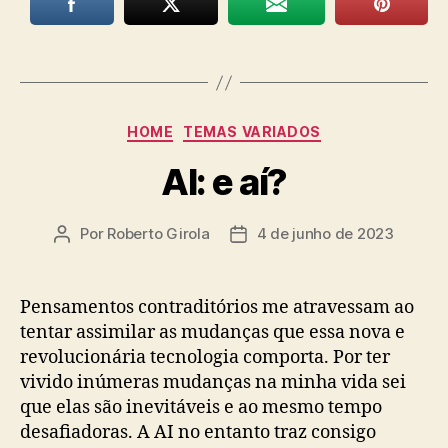
Categorias
HOME
TEMAS VARIADOS
AI: e aí?
Por
Roberto Girola
4 de junho de 2023
Autor
Data
do
de
post
publicação
Pensamentos contraditórios me atravessam ao
tentar assimilar as mudanças que essa nova e
revolucionária tecnologia comporta. Por ter
vivido inúmeras mudanças na minha vida sei
que elas são inevitáveis e ao mesmo tempo
desafiadoras. A AI no entanto traz consigo