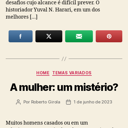
desafios cujo alcance é difícil prever. O
historiador Yuval N. Harari, em um dos
melhores […]
Categorias
HOME
TEMAS VARIADOS
A mulher: um mistério?
Por
Roberto Girola
1 de junho de 2023
Autor
Data
do
de
post
publicação
Muitos homens casados ou em um