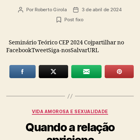
Por
Roberto Girola
3 de abril de 2024
Autor
Data
do
de
Post fixo
post
publicação
Seminário Teórico CEP 2024 Cojpartilhar no
FacebookTweetSiga-nosSalvarURL
Categorias
VIDA AMOROSA E SEXUALIDADE
Quando a relação
aprisiona