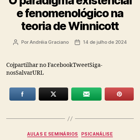
O paradigma existencial
e fenomenológico na
teoria de Winnicott
Por
Andréia Graciano
14 de julho de 2024
Autor
Data
do
de
post
publicação
Cojpartilhar no FacebookTweetSiga-
nosSalvarURL
Categorias
AULAS E SEMINÁRIOS
PSICANÁLISE