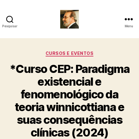
Pesquisar
Menu
Roberto
Girola
Categorias
CURSOS E EVENTOS
-
*Curso CEP: Paradigma
Psicanalista
existencial e
e
fenomenológico da
Terapeuta
teoria winnicottiana e
Familiar
suas consequências
clínicas (2024)