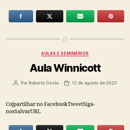
Categorias
AULAS E SEMINÁRIOS
Aula Winnicott
Por
Roberto Girola
12 de agosto de 2023
Autor
Data
do
de
post
publicação
Cojpartilhar no FacebookTweetSiga-
nosSalvarURL