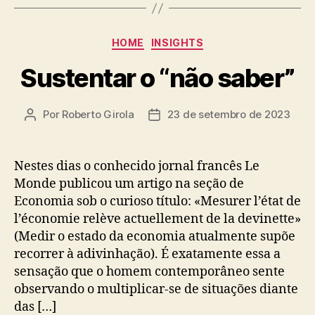
Categorias
HOME
INSIGHTS
Sustentar o “não saber”
Por
Roberto Girola
23 de setembro de 2023
Autor
Data
do
de
post
publicação
Nestes dias o conhecido jornal francês Le
Monde publicou um artigo na seção de
Economia sob o curioso título: «Mesurer l’état de
l’économie relève actuellement de la devinette»
(Medir o estado da economia atualmente supõe
recorrer à adivinhação). É exatamente essa a
sensação que o homem contemporâneo sente
observando o multiplicar-se de situações diante
das […]