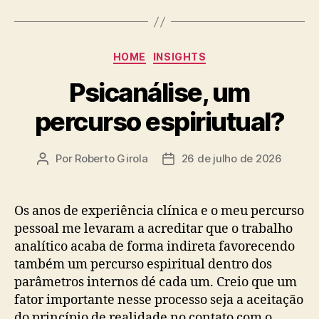
Categorias
HOME
INSIGHTS
Psicanálise, um
percurso espiriutual?
Por
Roberto Girola
26 de julho de 2026
Autor
Data
do
de
post
publicação
Os anos de experiência clínica e o meu percurso
pessoal me levaram a acreditar que o trabalho
analítico acaba de forma indireta favorecendo
também um percurso espiritual dentro dos
parâmetros internos dé cada um. Creio que um
fator importante nesse processo seja a aceitação
do princípio de realidade no contato com o