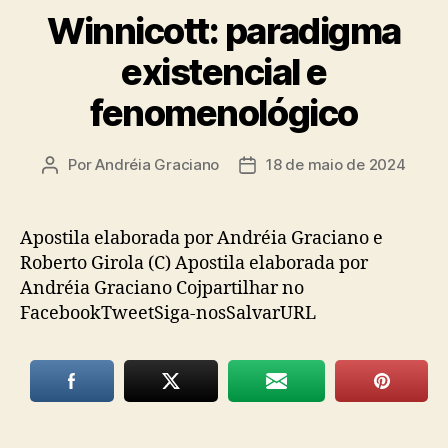
Winnicott: paradigma
existencial e
fenomenológico
Por
Andréia Graciano
18 de maio de 2024
Autor
Data
do
de
post
publicação
Apostila elaborada por Andréia Graciano e
Roberto Girola (C) Apostila elaborada por
Andréia Graciano Cojpartilhar no
FacebookTweetSiga-nosSalvarURL