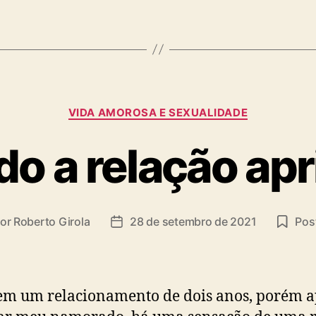
Categorias
VIDA AMOROSA E SEXUALIDADE
o a relação apr
or
Roberto Girola
28 de setembro de 2021
Post
or
Data
de
t
publicação
em um relacionamento de dois anos, porém a