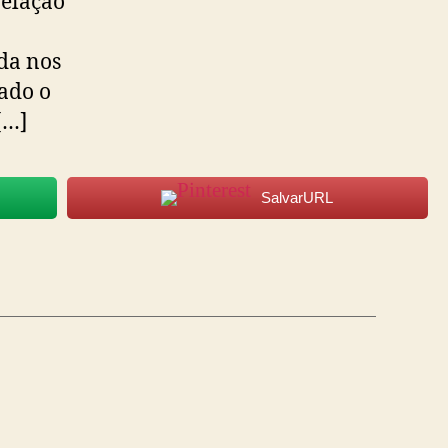
elação
ida nos
ado o
[…]
SalvarURL