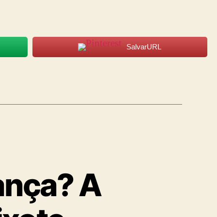
SalvarURL
ança? A