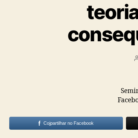
Psicanalis
teori
e
consequ
Terapeuta
Familiar
Seminá
Faceb
Cojpartilhar no Facebook