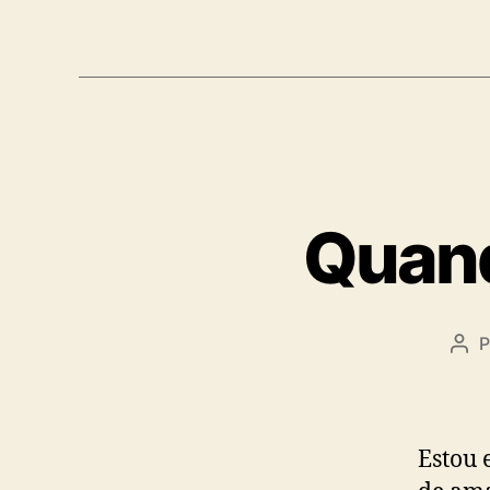
Quand
P
Aut
do
pos
Estou 