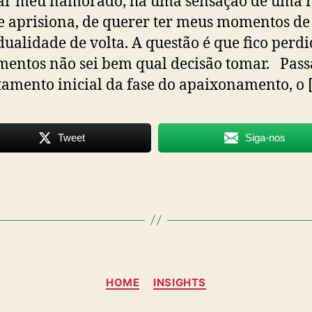
ar meu namorado, há uma sensação de uma r
 aprisiona, de querer ter meus momentos de
dualidade de volta. A questão é que fico perd
entos não sei bem qual decisão tomar. Pass
amento inicial da fase do apaixonamento, o 
Tweet
Siga-nos
Categorias
HOME
INSIGHTS