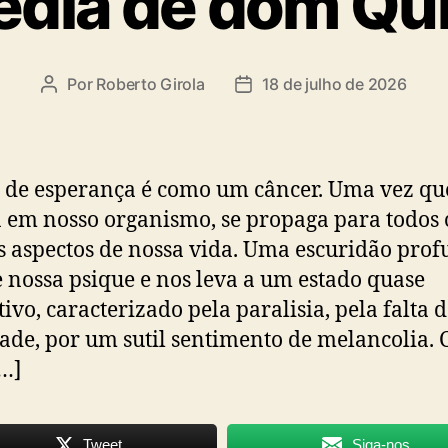
édia de dom Qu
Por
Roberto Girola
18 de julho de 2026
Autor
Data
do
de
post
publicação
a de esperança é como um câncer. Uma vez qu
a em nosso organismo, se propaga para todos 
 aspectos de nossa vida. Uma escuridão pro
 nossa psique e nos leva a um estado quase
tivo, caracterizado pela paralisia, pela falta 
dade, por um sutil sentimento de melancolia.
[…]
Tweet
Siga-nos