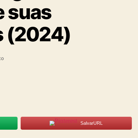
e suas
s (2024)
xo
SalvarURL