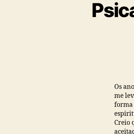
Psic
Os ano
me lev
forma
espiri
Creio 
aceita