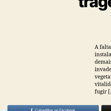
trag
A falt
instal
demais
invade
vegeta
vitali
fugir 
Cojpartilhar no Facebook