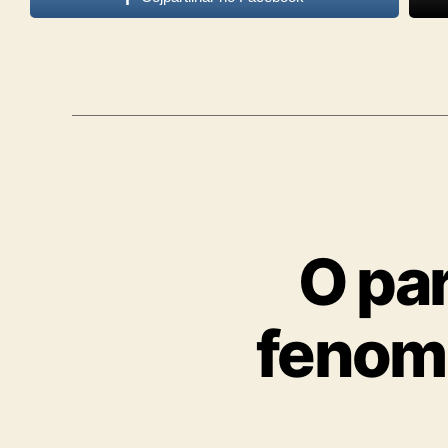
O par
fenome