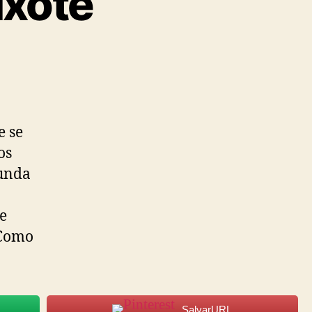
ixote
e se
os
funda
de
 Como
SalvarURL