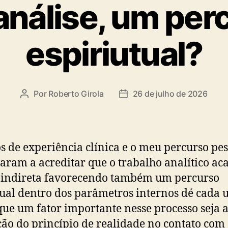
análise, um per
espiriutual?
Por
Roberto Girola
26 de julho de 2026
Autor
Data
do
de
post
publicação
s de experiência clínica e o meu percurso pes
aram a acreditar que o trabalho analítico ac
 indireta favorecendo também um percurso
tual dentro dos parâmetros internos dé cada 
que um fator importante nesse processo seja 
ção do princípio de realidade no contato com