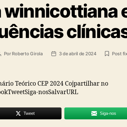
ta
a winnicottiana 
ências clínica
Por
Roberto Girola
3 de abril de 2024
Post fi
Autor
Data
do
de
post
publicação
rio Teórico CEP 2024 Cojpartilhar no
ookTweetSiga-nosSalvarURL
Tweet
Siga-nos