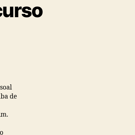
curso
soal
aba de
um.
a
 o