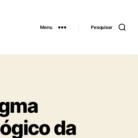
Menu
Pesquisar
igma
lógico da