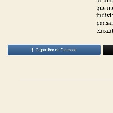
de am
que me
indivi
pensam
encant
Cojpartilhar no Facebook