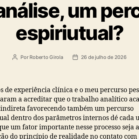
análise, um per
espiriutual?
Por
Roberto Girola
26 de julho de 2026
Autor
Data
do
de
post
publicação
s de experiência clínica e o meu percurso pes
aram a acreditar que o trabalho analítico ac
 indireta favorecendo também um percurso
tual dentro dos parâmetros internos dé cada 
que um fator importante nesse processo seja 
ção do princípio de realidade no contato com