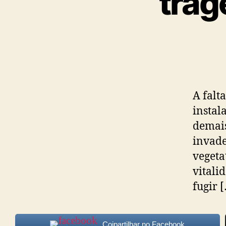
trag
A falt
instal
demais
invade
vegeta
vitali
fugir 
Cojpartilhar no Facebook