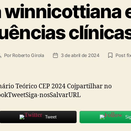
ta
a winnicottiana 
ências clínica
Por
Roberto Girola
3 de abril de 2024
Post fi
Autor
Data
do
de
post
publicação
rio Teórico CEP 2024 Cojpartilhar no
ookTweetSiga-nosSalvarURL
Tweet
Si