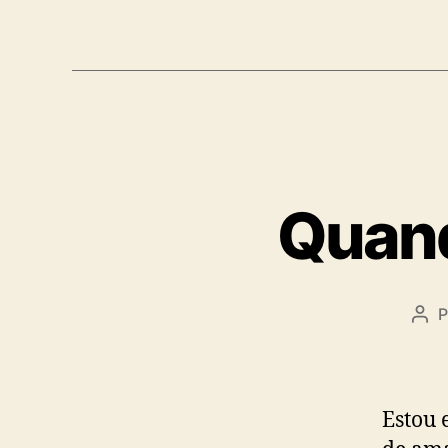
Quand
P
Aut
do
pos
Estou 