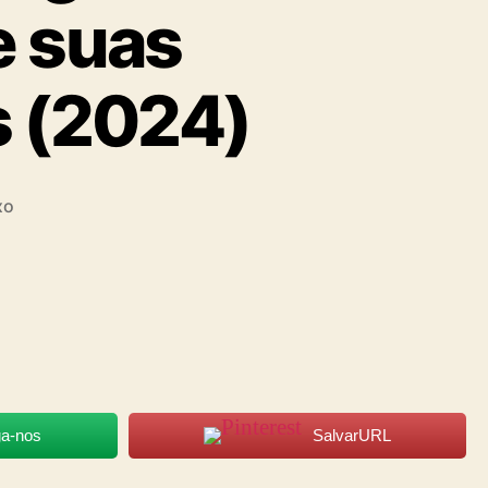
e suas
s (2024)
xo
ga-nos
SalvarURL