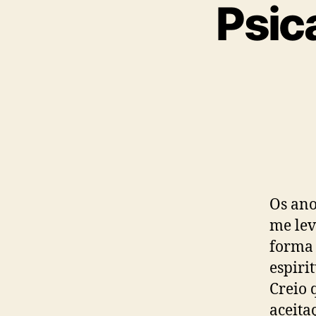
Psic
Os ano
me lev
forma
espiri
Creio 
aceita