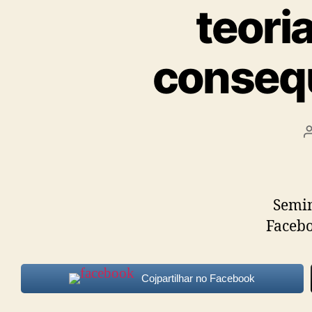
Psicanalis
teori
e
consequ
Terapeuta
Familiar
Seminá
Faceb
Cojpartilhar no Facebook