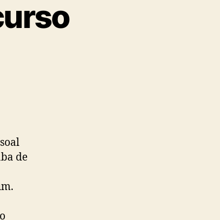
curso
soal
aba de
um.
a
 o