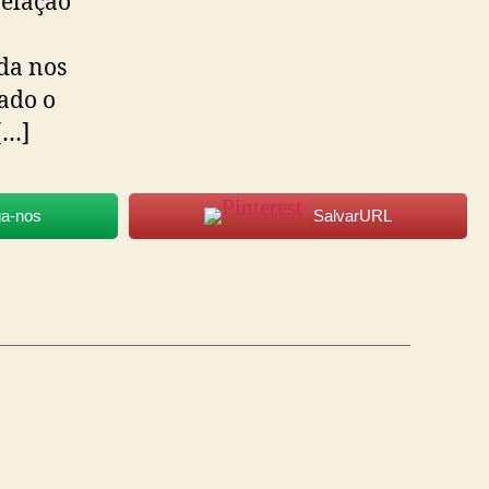
elação
ida nos
ado o
[…]
ga-nos
SalvarURL