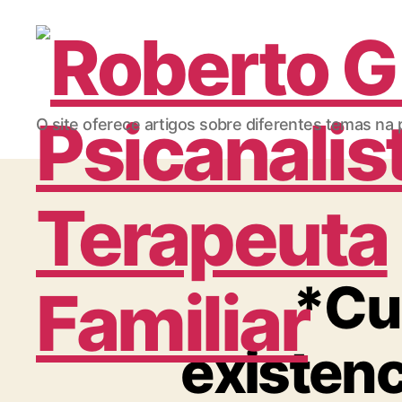
Roberto
O site oferece artigos sobre diferentes temas na p
Girola
*Cu
-
existenc