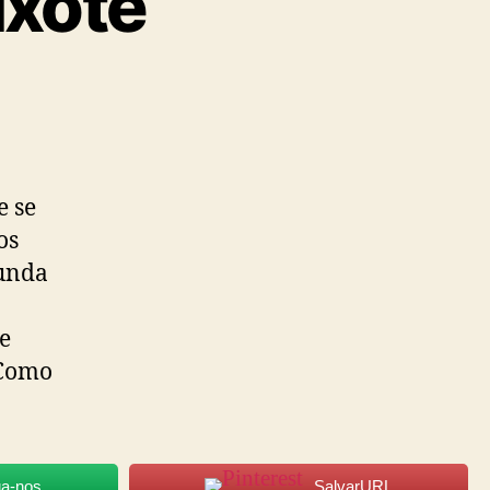
ixote
e se
os
funda
de
 Como
ga-nos
SalvarURL