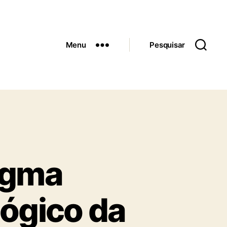
Menu
Pesquisar
igma
lógico da