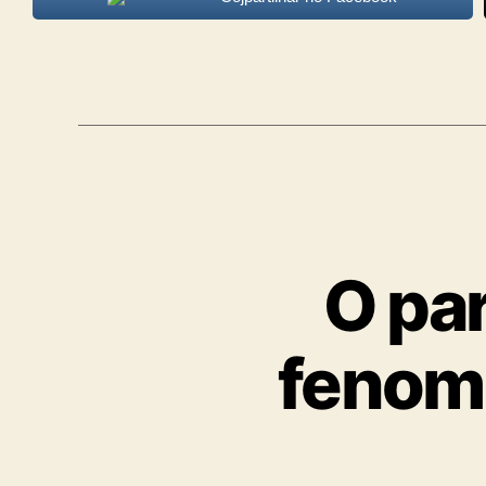
O par
fenome