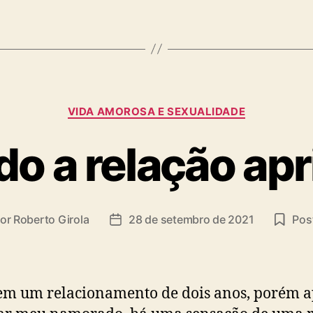
Categorias
VIDA AMOROSA E SEXUALIDADE
o a relação apr
or
Roberto Girola
28 de setembro de 2021
Post
or
Data
de
t
publicação
em um relacionamento de dois anos, porém a