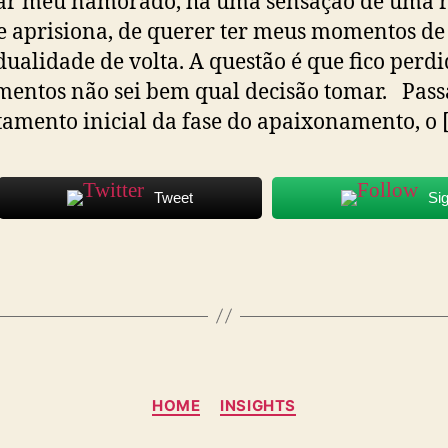
ar meu namorado, há uma sensação de uma r
 aprisiona, de querer ter meus momentos de
dualidade de volta. A questão é que fico perd
entos não sei bem qual decisão tomar. Pass
amento inicial da fase do apaixonamento, o 
Tweet
Si
Categorias
HOME
INSIGHTS