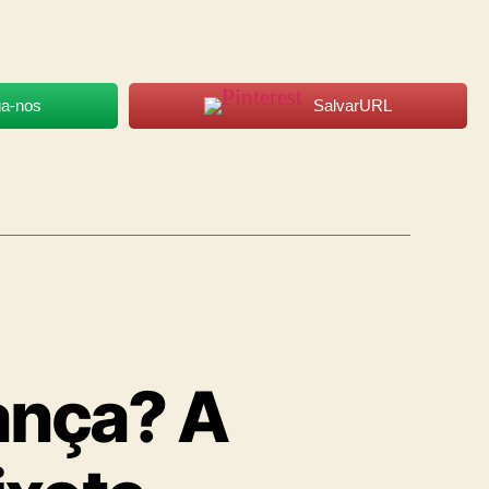
ga-nos
SalvarURL
ança? A