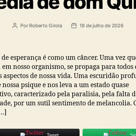
édia de dom Qu
Por
Roberto Girola
18 de julho de 2026
Autor
Data
do
de
post
publicação
a de esperança é como um câncer. Uma vez qu
a em nosso organismo, se propaga para todos 
 aspectos de nossa vida. Uma escuridão pro
 nossa psique e nos leva a um estado quase
tivo, caracterizado pela paralisia, pela falta 
dade, por um sutil sentimento de melancolia.
[…]
Tweet
Si