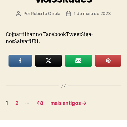
Por
Roberto Girola
1 de maio de 2023
Autor
Data
do
de
post
publicação
Cojpartilhar no FacebookTweetSiga-
nosSalvarURL
Paginação
…
1
2
48
mais antigos
→
de
posts