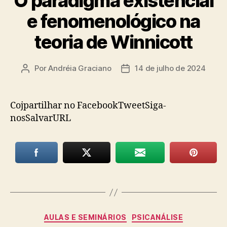
O paradigma existencial
e fenomenológico na
teoria de Winnicott
Por
Andréia Graciano
14 de julho de 2024
Autor
Data
do
de
post
publicação
Cojpartilhar no FacebookTweetSiga-
nosSalvarURL
Categorias
AULAS E SEMINÁRIOS
PSICANÁLISE