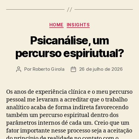
Categorias
HOME
INSIGHTS
Psicanálise, um
percurso espiriutual?
Por
Roberto Girola
26 de julho de 2026
Autor
Data
do
de
post
publicação
Os anos de experiência clínica e o meu percurso
pessoal me levaram a acreditar que o trabalho
analítico acaba de forma indireta favorecendo
também um percurso espiritual dentro dos
parâmetros internos dé cada um. Creio que um
fator importante nesse processo seja a aceitação
do princípio de realidade no contato com o