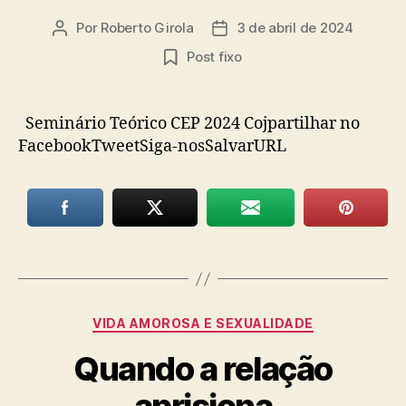
Por
Roberto Girola
3 de abril de 2024
Autor
Data
do
de
Post fixo
post
publicação
Seminário Teórico CEP 2024 Cojpartilhar no
FacebookTweetSiga-nosSalvarURL
Categorias
VIDA AMOROSA E SEXUALIDADE
Quando a relação
aprisiona