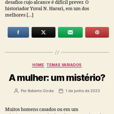
desafios cujo alcance é difícil prever. O
historiador Yuval N. Harari, em um dos
melhores […]
Categorias
HOME
TEMAS VARIADOS
A mulher: um mistério?
Por
Roberto Girola
1 de junho de 2023
Autor
Data
do
de
post
publicação
Muitos homens casados ou em um