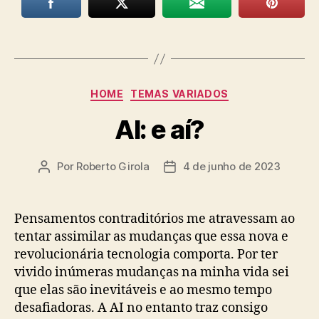
Categorias
HOME
TEMAS VARIADOS
AI: e aí?
Por
Roberto Girola
4 de junho de 2023
Autor
Data
do
de
post
publicação
Pensamentos contraditórios me atravessam ao
tentar assimilar as mudanças que essa nova e
revolucionária tecnologia comporta. Por ter
vivido inúmeras mudanças na minha vida sei
que elas são inevitáveis e ao mesmo tempo
desafiadoras. A AI no entanto traz consigo