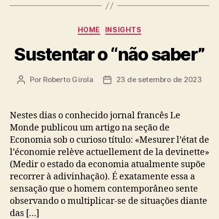
Categorias
HOME
INSIGHTS
Sustentar o “não saber”
Por
Roberto Girola
23 de setembro de 2023
Autor
Data
do
de
post
publicação
Nestes dias o conhecido jornal francês Le
Monde publicou um artigo na seção de
Economia sob o curioso título: «Mesurer l’état de
l’économie relève actuellement de la devinette»
(Medir o estado da economia atualmente supõe
recorrer à adivinhação). É exatamente essa a
sensação que o homem contemporâneo sente
observando o multiplicar-se de situações diante
das […]