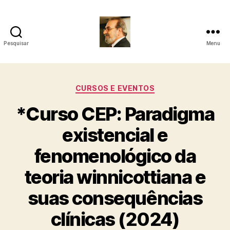
Pesquisar
Menu
Roberto
Girola
Categorias
CURSOS E EVENTOS
-
*Curso CEP: Paradigma
Psicanalista
existencial e
e
fenomenológico da
Terapeuta
teoria winnicottiana e
Familiar
suas consequências
clínicas (2024)