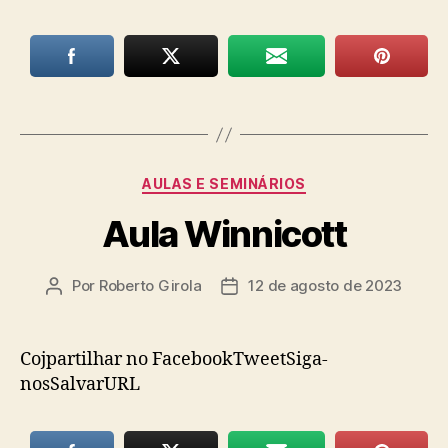
Categorias
AULAS E SEMINÁRIOS
Aula Winnicott
Por
Roberto Girola
12 de agosto de 2023
Autor
Data
do
de
post
publicação
Cojpartilhar no FacebookTweetSiga-
nosSalvarURL