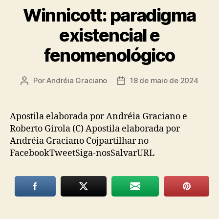
Winnicott: paradigma
existencial e
fenomenológico
Por
Andréia Graciano
18 de maio de 2024
Autor
Data
do
de
post
publicação
Apostila elaborada por Andréia Graciano e
Roberto Girola (C) Apostila elaborada por
Andréia Graciano Cojpartilhar no
FacebookTweetSiga-nosSalvarURL