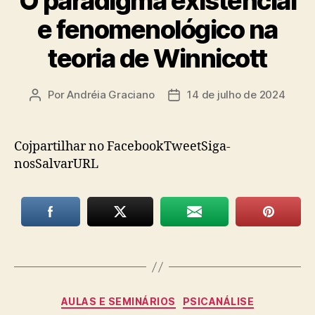
O paradigma existencial
e fenomenológico na
teoria de Winnicott
Por
Andréia Graciano
14 de julho de 2024
Autor
Data
do
de
post
publicação
Cojpartilhar no FacebookTweetSiga-
nosSalvarURL
Categorias
AULAS E SEMINÁRIOS
PSICANÁLISE