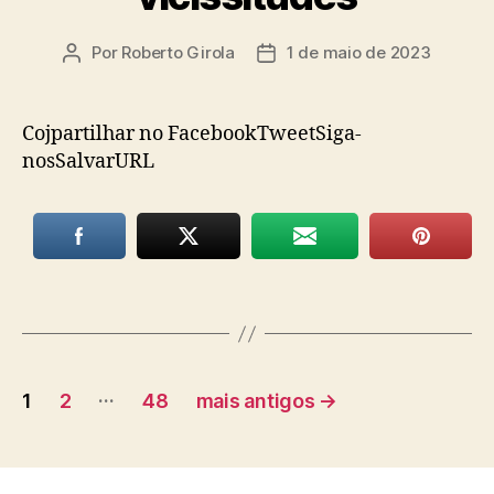
Por
Roberto Girola
1 de maio de 2023
Autor
Data
do
de
post
publicação
Cojpartilhar no FacebookTweetSiga-
nosSalvarURL
Paginação
…
1
2
48
mais antigos
→
de
posts