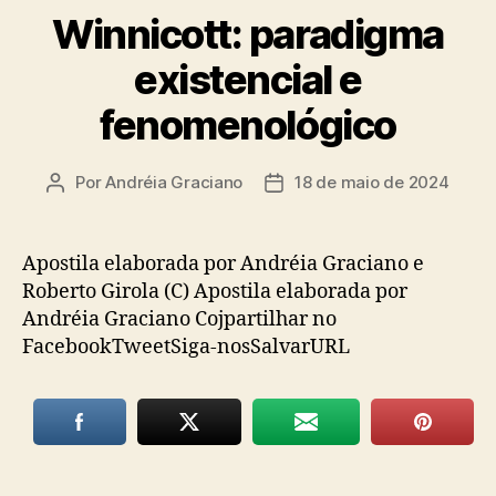
Winnicott: paradigma
existencial e
fenomenológico
Por
Andréia Graciano
18 de maio de 2024
Autor
Data
do
de
post
publicação
Apostila elaborada por Andréia Graciano e
Roberto Girola (C) Apostila elaborada por
Andréia Graciano Cojpartilhar no
FacebookTweetSiga-nosSalvarURL