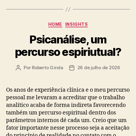
Categorias
HOME
INSIGHTS
Psicanálise, um
percurso espiriutual?
Por
Roberto Girola
26 de julho de 2026
Autor
Data
do
de
post
publicação
Os anos de experiência clínica e o meu percurso
pessoal me levaram a acreditar que o trabalho
analítico acaba de forma indireta favorecendo
também um percurso espiritual dentro dos
parâmetros internos dé cada um. Creio que um
fator importante nesse processo seja a aceitação
do princípio de realidade no contato com o