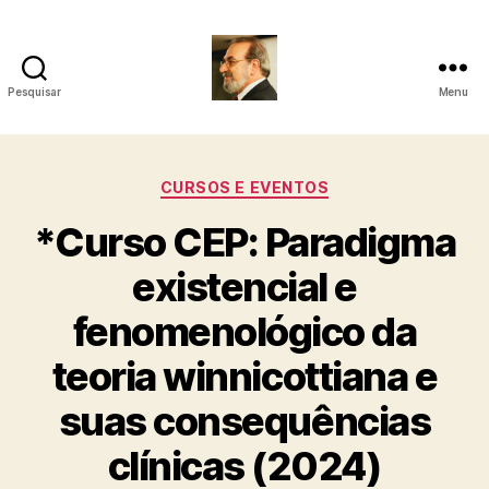
Pesquisar
Menu
Roberto
Girola
Categorias
CURSOS E EVENTOS
-
*Curso CEP: Paradigma
Psicanalista
existencial e
e
fenomenológico da
Terapeuta
teoria winnicottiana e
Familiar
suas consequências
clínicas (2024)