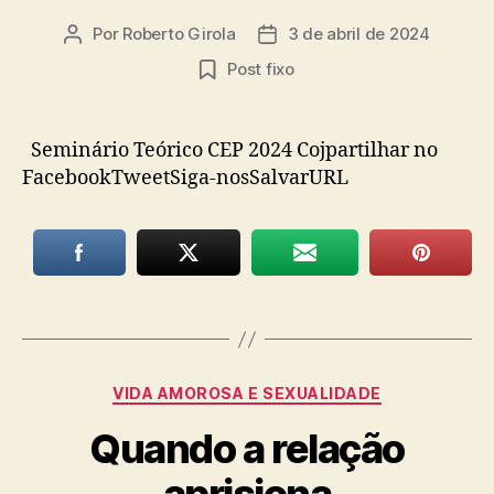
Por
Roberto Girola
3 de abril de 2024
Autor
Data
do
de
Post fixo
post
publicação
Seminário Teórico CEP 2024 Cojpartilhar no
FacebookTweetSiga-nosSalvarURL
Categorias
VIDA AMOROSA E SEXUALIDADE
Quando a relação
aprisiona