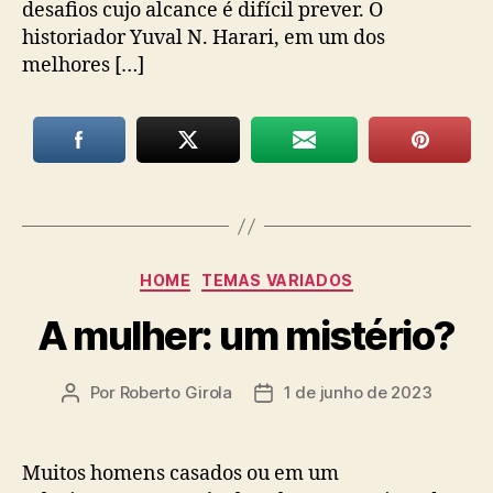
desafios cujo alcance é difícil prever. O
historiador Yuval N. Harari, em um dos
melhores […]
Categorias
HOME
TEMAS VARIADOS
A mulher: um mistério?
Por
Roberto Girola
1 de junho de 2023
Autor
Data
do
de
post
publicação
Muitos homens casados ou em um