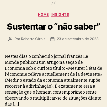
Categorias
HOME
INSIGHTS
Sustentar o “não saber”
Por
Roberto Girola
23 de setembro de 2023
Autor
Data
do
de
post
publicação
Nestes dias o conhecido jornal francês Le
Monde publicou um artigo na seção de
Economia sob o curioso título: «Mesurer l’état de
l’économie relève actuellement de la devinette»
(Medir o estado da economia atualmente supõe
recorrer à adivinhação). É exatamente essa a
sensação que o homem contemporâneo sente
observando o multiplicar-se de situações diante
das […]