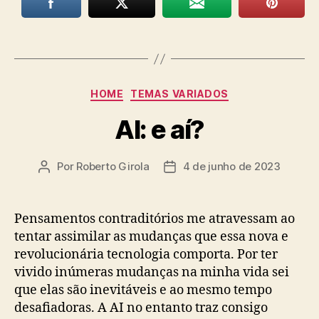
Categorias
HOME
TEMAS VARIADOS
AI: e aí?
Por
Roberto Girola
4 de junho de 2023
Autor
Data
do
de
post
publicação
Pensamentos contraditórios me atravessam ao
tentar assimilar as mudanças que essa nova e
revolucionária tecnologia comporta. Por ter
vivido inúmeras mudanças na minha vida sei
que elas são inevitáveis e ao mesmo tempo
desafiadoras. A AI no entanto traz consigo