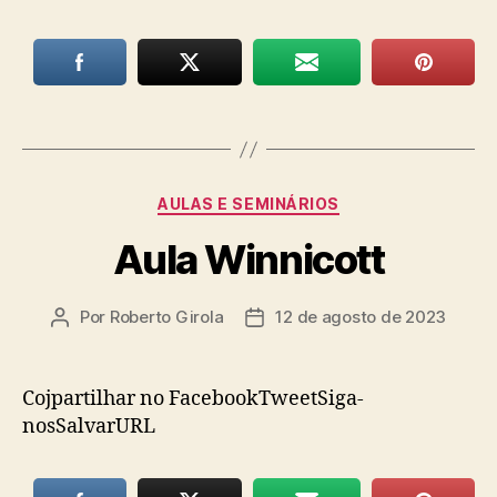
Categorias
AULAS E SEMINÁRIOS
Aula Winnicott
Por
Roberto Girola
12 de agosto de 2023
Autor
Data
do
de
post
publicação
Cojpartilhar no FacebookTweetSiga-
nosSalvarURL