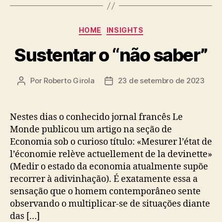
Categorias
HOME
INSIGHTS
Sustentar o “não saber”
Por
Roberto Girola
23 de setembro de 2023
Autor
Data
do
de
post
publicação
Nestes dias o conhecido jornal francês Le
Monde publicou um artigo na seção de
Economia sob o curioso título: «Mesurer l’état de
l’économie relève actuellement de la devinette»
(Medir o estado da economia atualmente supõe
recorrer à adivinhação). É exatamente essa a
sensação que o homem contemporâneo sente
observando o multiplicar-se de situações diante
das […]