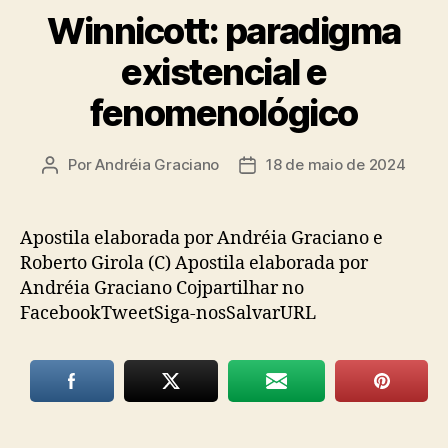
Winnicott: paradigma
existencial e
fenomenológico
Por
Andréia Graciano
18 de maio de 2024
Autor
Data
do
de
post
publicação
Apostila elaborada por Andréia Graciano e
Roberto Girola (C) Apostila elaborada por
Andréia Graciano Cojpartilhar no
FacebookTweetSiga-nosSalvarURL