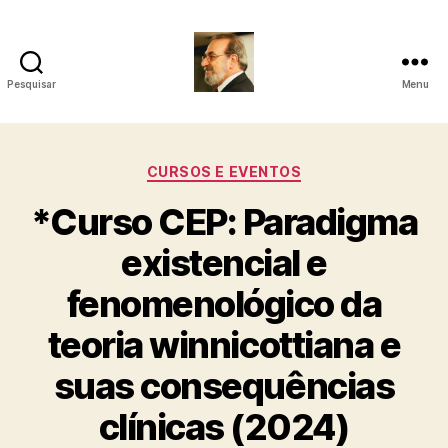
Pesquisar
Menu
Roberto
Girola
Categorias
CURSOS E EVENTOS
-
*Curso CEP: Paradigma
Psicanalista
existencial e
e
fenomenológico da
Terapeuta
teoria winnicottiana e
Familiar
suas consequências
clínicas (2024)