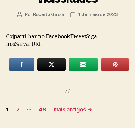
Por
Roberto Girola
1 de maio de 2023
Autor
Data
do
de
post
publicação
Cojpartilhar no FacebookTweetSiga-
nosSalvarURL
Paginação
…
1
2
48
mais antigos
→
de
posts