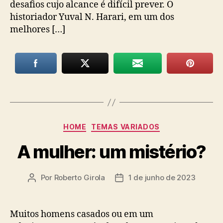
desafios cujo alcance é difícil prever. O
historiador Yuval N. Harari, em um dos
melhores […]
Categorias
HOME
TEMAS VARIADOS
A mulher: um mistério?
Por
Roberto Girola
1 de junho de 2023
Autor
Data
do
de
post
publicação
Muitos homens casados ou em um