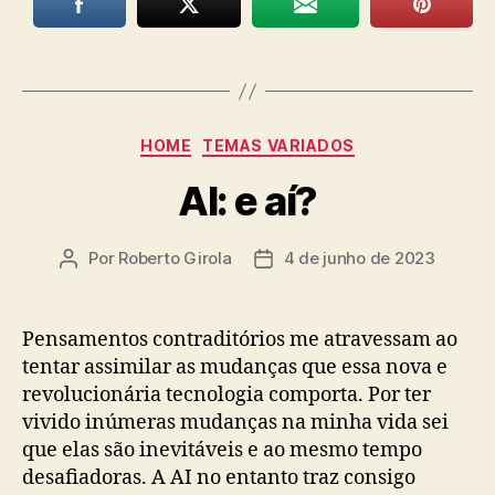
Categorias
HOME
TEMAS VARIADOS
AI: e aí?
Por
Roberto Girola
4 de junho de 2023
Autor
Data
do
de
post
publicação
Pensamentos contraditórios me atravessam ao
tentar assimilar as mudanças que essa nova e
revolucionária tecnologia comporta. Por ter
vivido inúmeras mudanças na minha vida sei
que elas são inevitáveis e ao mesmo tempo
desafiadoras. A AI no entanto traz consigo