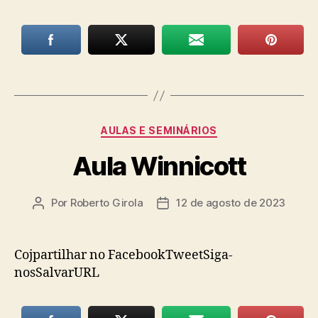
Categorias
AULAS E SEMINÁRIOS
Aula Winnicott
Por
Roberto Girola
12 de agosto de 2023
Autor
Data
do
de
post
publicação
Cojpartilhar no FacebookTweetSiga-
nosSalvarURL