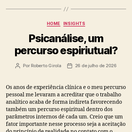
Categorias
HOME
INSIGHTS
Psicanálise, um
percurso espiriutual?
Por
Roberto Girola
26 de julho de 2026
Autor
Data
do
de
post
publicação
Os anos de experiência clínica e o meu percurso
pessoal me levaram a acreditar que o trabalho
analítico acaba de forma indireta favorecendo
também um percurso espiritual dentro dos
parâmetros internos dé cada um. Creio que um
fator importante nesse processo seja a aceitação
do princípio de realidade no contato com o