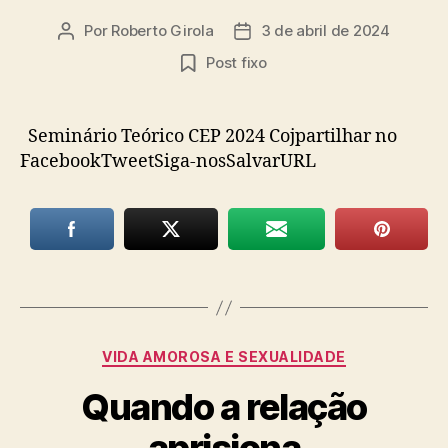
Por
Roberto Girola
3 de abril de 2024
Autor
Data
do
de
Post fixo
post
publicação
Seminário Teórico CEP 2024 Cojpartilhar no
FacebookTweetSiga-nosSalvarURL
Categorias
VIDA AMOROSA E SEXUALIDADE
Quando a relação
aprisiona