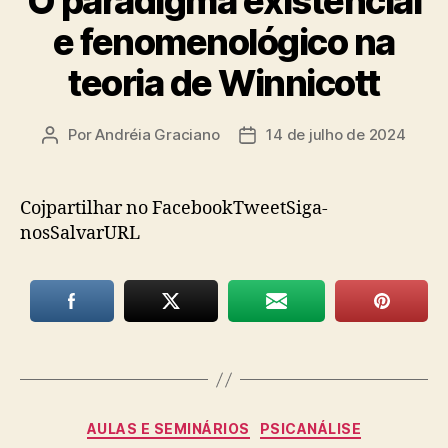
O paradigma existencial
e fenomenológico na
teoria de Winnicott
Por
Andréia Graciano
14 de julho de 2024
Autor
Data
do
de
post
publicação
Cojpartilhar no FacebookTweetSiga-
nosSalvarURL
Categorias
AULAS E SEMINÁRIOS
PSICANÁLISE