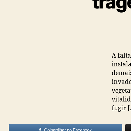
trag
A falt
instal
demais
invade
vegeta
vitali
fugir 
Cojpartilhar no Facebook