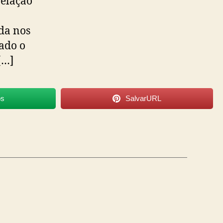
elação
ida nos
ado o
[…]
os
SalvarURL