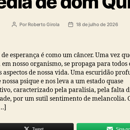
édia de dom Qu
Por
Roberto Girola
18 de julho de 2026
Autor
Data
do
de
post
publicação
a de esperança é como um câncer. Uma vez qu
a em nosso organismo, se propaga para todos 
 aspectos de nossa vida. Uma escuridão pro
 nossa psique e nos leva a um estado quase
tivo, caracterizado pela paralisia, pela falta 
dade, por um sutil sentimento de melancolia.
[…]
Tweet
Siga-n