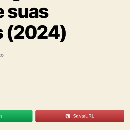
e suas
s (2024)
xo
os
SalvarURL