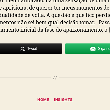
ar meu namorado, há uma sensação de uma r
 aprisiona, de querer ter meus momentos de
dualidade de volta. A questão é que fico perd
entos não sei bem qual decisão tomar. Pass
amento inicial da fase do apaixonamento, o 
Tweet
Siga-n
Categorias
HOME
INSIGHTS