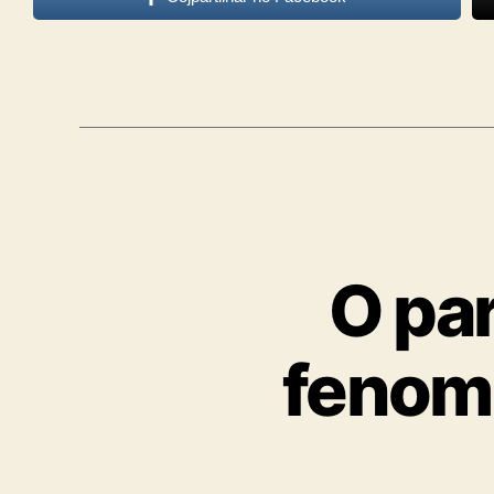
O par
fenome