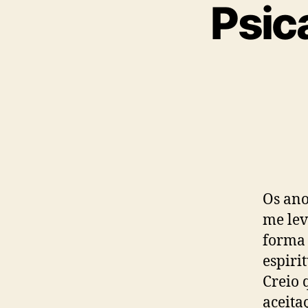
Psic
Os ano
me lev
forma
espiri
Creio 
aceita