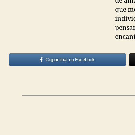
de am
que me
indivi
pensam
encant
Cojpartilhar no Facebook