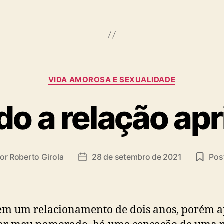
Categorias
VIDA AMOROSA E SEXUALIDADE
o a relação apr
or
Roberto Girola
28 de setembro de 2021
Post
or
Data
de
t
publicação
em um relacionamento de dois anos, porém a