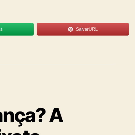
os
SalvarURL
ança? A