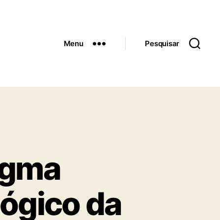
Menu
Pesquisar
igma
lógico da