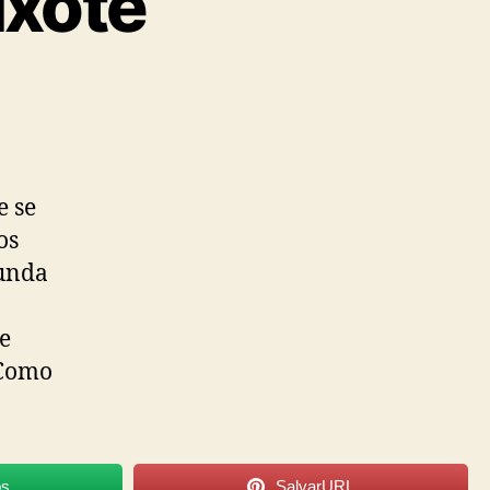
ixote
e se
os
funda
de
 Como
os
SalvarURL