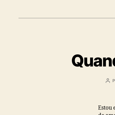
Quand
P
Aut
do
pos
Estou 