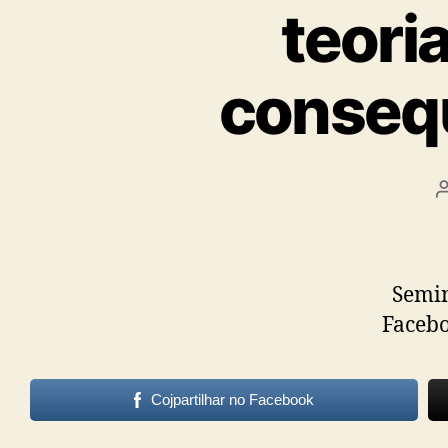
Psicanalis
teori
e
consequ
Terapeuta
Familiar
Seminá
Faceb
Cojpartilhar no Facebook