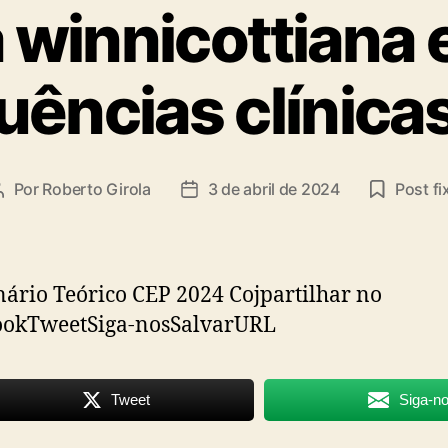
ta
a winnicottiana 
ências clínica
Por
Roberto Girola
3 de abril de 2024
Post fi
Autor
Data
do
de
post
publicação
rio Teórico CEP 2024 Cojpartilhar no
ookTweetSiga-nosSalvarURL
Tweet
Siga-n