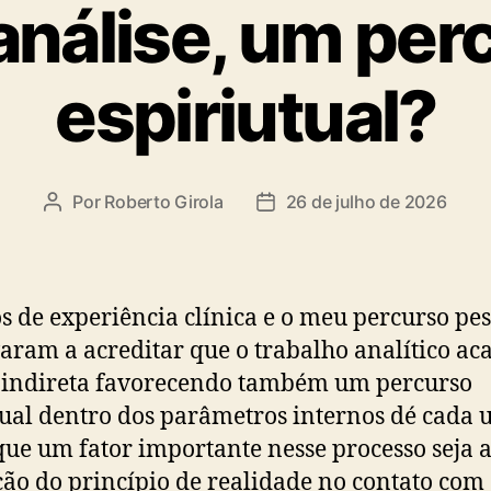
análise, um per
espiriutual?
Por
Roberto Girola
26 de julho de 2026
Autor
Data
do
de
post
publicação
s de experiência clínica e o meu percurso pes
aram a acreditar que o trabalho analítico ac
 indireta favorecendo também um percurso
tual dentro dos parâmetros internos dé cada 
que um fator importante nesse processo seja 
ção do princípio de realidade no contato com