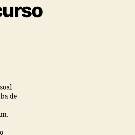
curso
soal
aba de
um.
a
 o