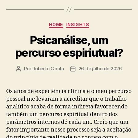
Categorias
HOME
INSIGHTS
Psicanálise, um
percurso espiriutual?
Por
Roberto Girola
26 de julho de 2026
Autor
Data
do
de
post
publicação
Os anos de experiência clínica e o meu percurso
pessoal me levaram a acreditar que o trabalho
analítico acaba de forma indireta favorecendo
também um percurso espiritual dentro dos
parâmetros internos dé cada um. Creio que um
fator importante nesse processo seja a aceitação
do princípio de realidade no contato com o