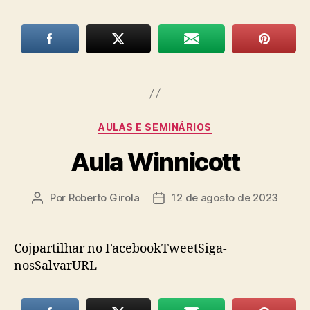
Categorias
AULAS E SEMINÁRIOS
Aula Winnicott
Por
Roberto Girola
12 de agosto de 2023
Autor
Data
do
de
post
publicação
Cojpartilhar no FacebookTweetSiga-
nosSalvarURL