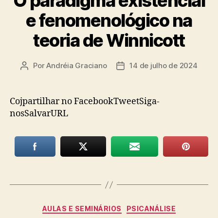
O paradigma existencial
e fenomenológico na
teoria de Winnicott
Por
Andréia Graciano
14 de julho de 2024
Autor
Data
do
de
post
publicação
Cojpartilhar no FacebookTweetSiga-
nosSalvarURL
Categorias
AULAS E SEMINÁRIOS
PSICANÁLISE