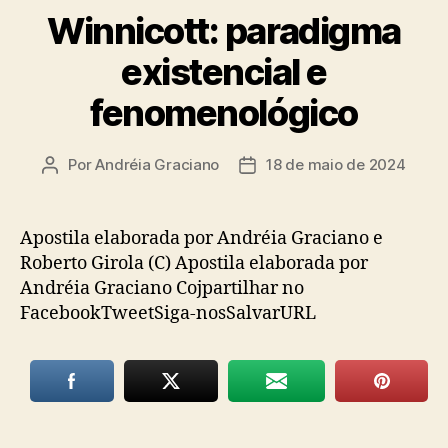
Winnicott: paradigma
existencial e
fenomenológico
Por
Andréia Graciano
18 de maio de 2024
Autor
Data
do
de
post
publicação
Apostila elaborada por Andréia Graciano e
Roberto Girola (C) Apostila elaborada por
Andréia Graciano Cojpartilhar no
FacebookTweetSiga-nosSalvarURL