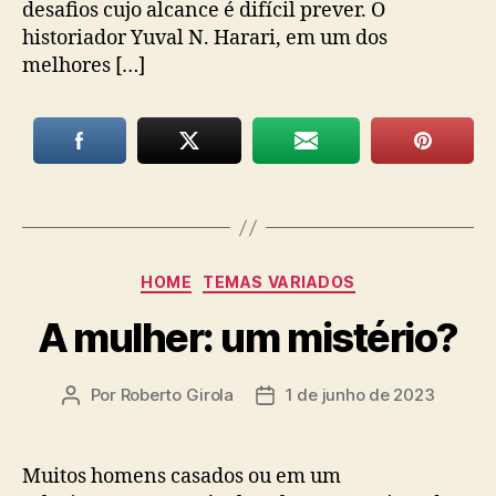
desafios cujo alcance é difícil prever. O
historiador Yuval N. Harari, em um dos
melhores […]
Categorias
HOME
TEMAS VARIADOS
A mulher: um mistério?
Por
Roberto Girola
1 de junho de 2023
Autor
Data
do
de
post
publicação
Muitos homens casados ou em um