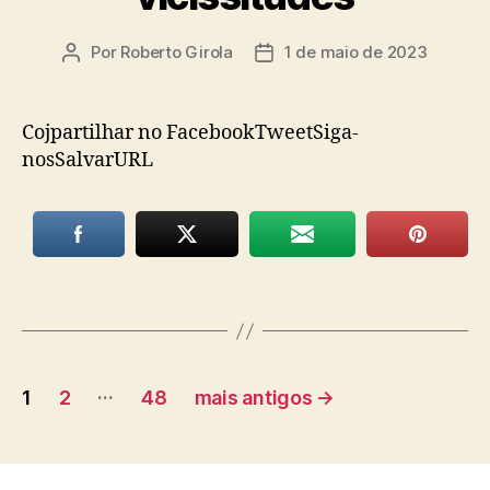
Por
Roberto Girola
1 de maio de 2023
Autor
Data
do
de
post
publicação
Cojpartilhar no FacebookTweetSiga-
nosSalvarURL
Paginação
…
1
2
48
mais antigos
→
de
posts