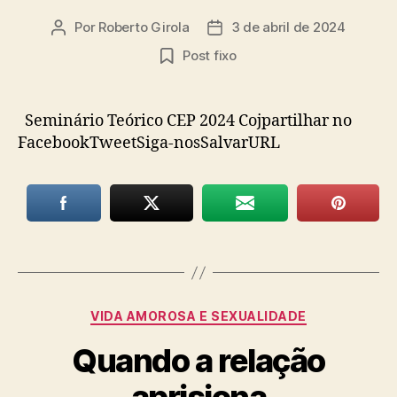
Por
Roberto Girola
3 de abril de 2024
Autor
Data
do
de
Post fixo
post
publicação
Seminário Teórico CEP 2024 Cojpartilhar no
FacebookTweetSiga-nosSalvarURL
Categorias
VIDA AMOROSA E SEXUALIDADE
Quando a relação
aprisiona