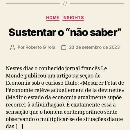
Categorias
HOME
INSIGHTS
Sustentar o “não saber”
Por
Roberto Girola
23 de setembro de 2023
Autor
Data
do
de
post
publicação
Nestes dias o conhecido jornal francês Le
Monde publicou um artigo na seção de
Economia sob o curioso título: «Mesurer l’état de
l’économie relève actuellement de la devinette»
(Medir o estado da economia atualmente supõe
recorrer à adivinhação). É exatamente essa a
sensação que o homem contemporâneo sente
observando o multiplicar-se de situações diante
das […]