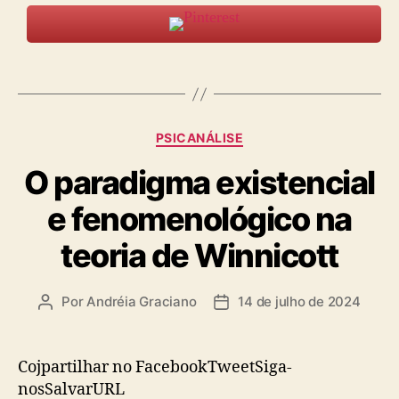
Categorias
PSICANÁLISE
O paradigma existencial
e fenomenológico na
teoria de Winnicott
Por
Andréia Graciano
14 de julho de 2024
Autor
Data
do
de
post
publicação
Cojpartilhar no FacebookTweetSiga-
nosSalvarURL