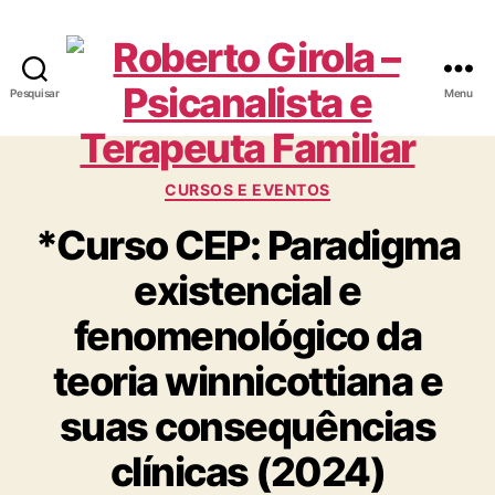
Pesquisar
Menu
Roberto
Girola
Categorias
CURSOS E EVENTOS
-
*Curso CEP: Paradigma
Psicanalista
existencial e
e
fenomenológico da
Terapeuta
teoria winnicottiana e
Familiar
suas consequências
clínicas (2024)