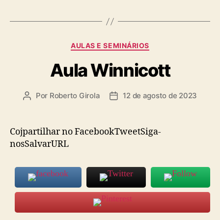
Categorias
AULAS E SEMINÁRIOS
Aula Winnicott
Por
Roberto Girola
12 de agosto de 2023
Autor
Data
do
de
post
publicação
Cojpartilhar no FacebookTweetSiga-
nosSalvarURL