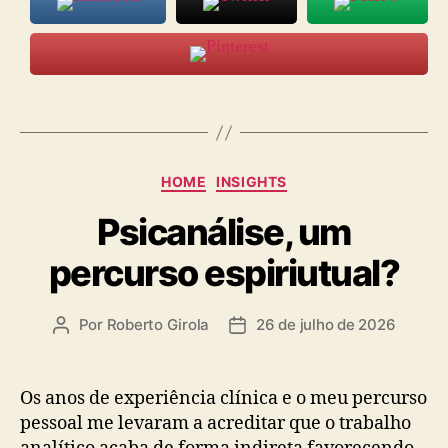
Categorias
HOME
INSIGHTS
Psicanálise, um
percurso espiriutual?
Por
Roberto Girola
26 de julho de 2026
Autor
Data
do
de
post
publicação
Os anos de experiência clínica e o meu percurso
pessoal me levaram a acreditar que o trabalho