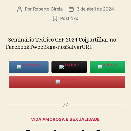
Por
Roberto Girola
3 de abril de 2024
Autor
Data
do
de
Post fixo
post
publicação
Seminário Teórico CEP 2024 Cojpartilhar no
FacebookTweetSiga-nosSalvarURL
Categorias
VIDA AMOROSA E SEXUALIDADE