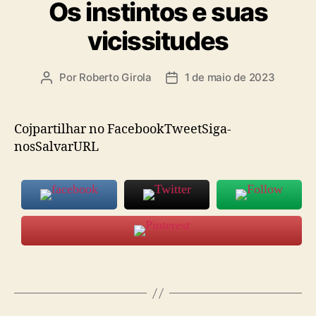
Os instintos e suas
vicissitudes
Por
Roberto Girola
1 de maio de 2023
Autor
Data
do
de
post
publicação
Cojpartilhar no FacebookTweetSiga-
nosSalvarURL