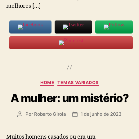
melhores […]
Categorias
HOME
TEMAS VARIADOS
A mulher: um mistério?
Por
Roberto Girola
1 de junho de 2023
Autor
Data
do
de
post
publicação
Muitos homens casados ou em um