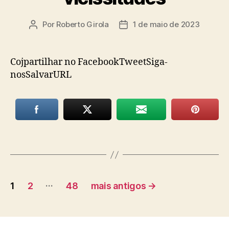
Por
Roberto Girola
1 de maio de 2023
Autor
Data
do
de
post
publicação
Cojpartilhar no FacebookTweetSiga-
nosSalvarURL
Paginação
…
1
2
48
mais antigos
→
de
posts