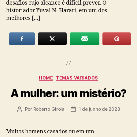
desafios cujo alcance é difícil prever. O
historiador Yuval N. Harari, em um dos
melhores […]
Categorias
HOME
TEMAS VARIADOS
A mulher: um mistério?
Por
Roberto Girola
1 de junho de 2023
Autor
Data
do
de
post
publicação
Muitos homens casados ou em um