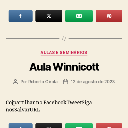
Categorias
AULAS E SEMINÁRIOS
Aula Winnicott
Por
Roberto Girola
12 de agosto de 2023
Autor
Data
do
de
post
publicação
Cojpartilhar no FacebookTweetSiga-
nosSalvarURL