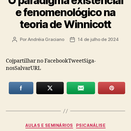
O paradigma existencial
e fenomenológico na
teoria de Winnicott
Por
Andréia Graciano
14 de julho de 2024
Autor
Data
do
de
post
publicação
Cojpartilhar no FacebookTweetSiga-
nosSalvarURL
Categorias
AULAS E SEMINÁRIOS
PSICANÁLISE