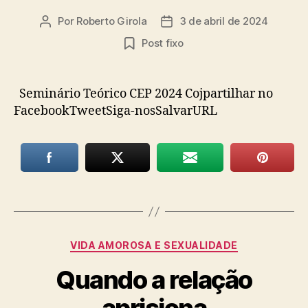
Por
Roberto Girola
3 de abril de 2024
Autor
Data
do
de
Post fixo
post
publicação
Seminário Teórico CEP 2024 Cojpartilhar no
FacebookTweetSiga-nosSalvarURL
Categorias
VIDA AMOROSA E SEXUALIDADE
Quando a relação
aprisiona