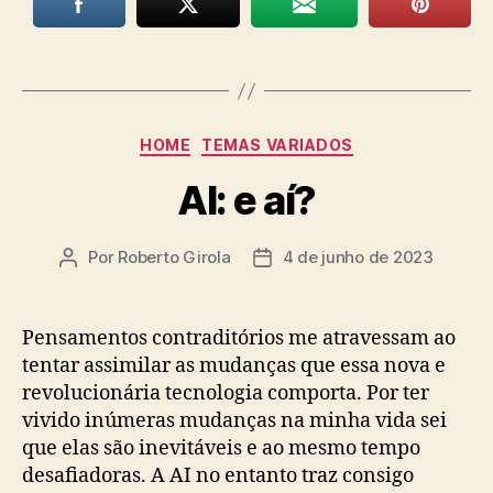
Categorias
HOME
TEMAS VARIADOS
AI: e aí?
Por
Roberto Girola
4 de junho de 2023
Autor
Data
do
de
post
publicação
Pensamentos contraditórios me atravessam ao
tentar assimilar as mudanças que essa nova e
revolucionária tecnologia comporta. Por ter
vivido inúmeras mudanças na minha vida sei
que elas são inevitáveis e ao mesmo tempo
desafiadoras. A AI no entanto traz consigo