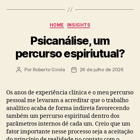
Categorias
HOME
INSIGHTS
Psicanálise, um
percurso espiriutual?
Por
Roberto Girola
26 de julho de 2026
Autor
Data
do
de
post
publicação
Os anos de experiência clínica e o meu percurso
pessoal me levaram a acreditar que o trabalho
analítico acaba de forma indireta favorecendo
também um percurso espiritual dentro dos
parâmetros internos dé cada um. Creio que um
fator importante nesse processo seja a aceitação
do princípio de realidade no contato com o