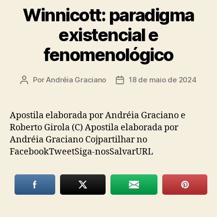
Winnicott: paradigma
existencial e
fenomenológico
Por
Andréia Graciano
18 de maio de 2024
Autor
Data
do
de
post
publicação
Apostila elaborada por Andréia Graciano e
Roberto Girola (C) Apostila elaborada por
Andréia Graciano Cojpartilhar no
FacebookTweetSiga-nosSalvarURL