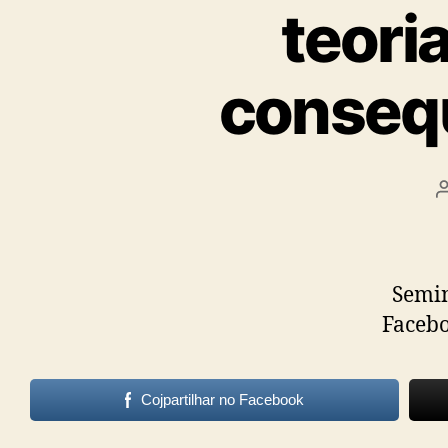
Psicanalis
teori
e
consequ
Terapeuta
Familiar
Seminá
Faceb
Cojpartilhar no Facebook