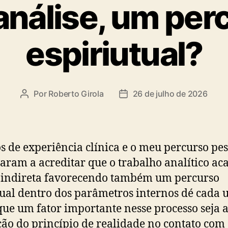
análise, um per
espiriutual?
Por
Roberto Girola
26 de julho de 2026
Autor
Data
do
de
post
publicação
s de experiência clínica e o meu percurso pes
aram a acreditar que o trabalho analítico ac
 indireta favorecendo também um percurso
tual dentro dos parâmetros internos dé cada 
que um fator importante nesse processo seja 
ção do princípio de realidade no contato com