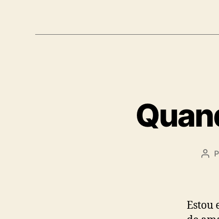
Quand
P
Aut
do
pos
Estou 