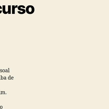
curso
soal
aba de
um.
a
 o