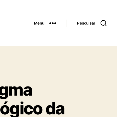
Menu
Pesquisar
igma
lógico da