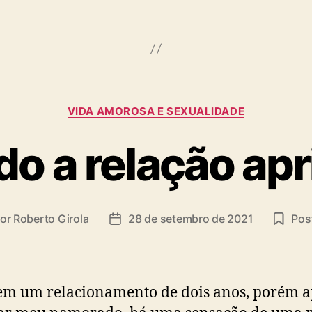
Categorias
VIDA AMOROSA E SEXUALIDADE
o a relação apr
or
Roberto Girola
28 de setembro de 2021
Post
or
Data
de
t
publicação
em um relacionamento de dois anos, porém a