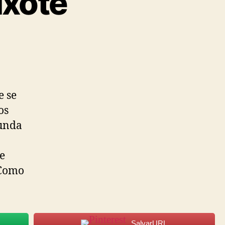
ixote
e se
os
funda
de
 Como
SalvarURL