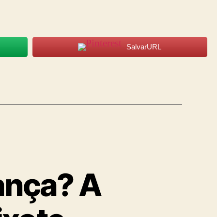
SalvarURL
ança? A