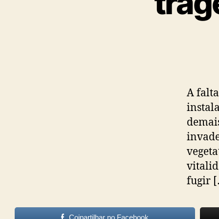
trag
A falt
instal
demais
invade
vegeta
vitali
fugir 
Cojpartilhar no Facebook