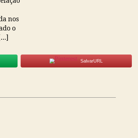
elação
ida nos
ado o
[…]
SalvarURL