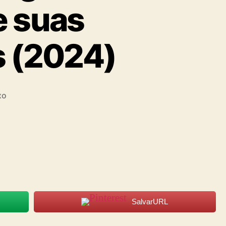
e suas
s (2024)
xo
SalvarURL