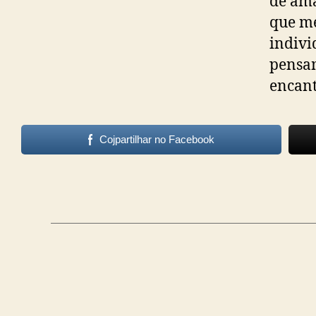
de am
que me
indivi
pensam
encant
Cojpartilhar no Facebook