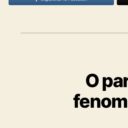
O par
fenome