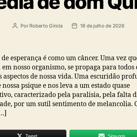
édia de dom Qu
Por
Roberto Girola
18 de julho de 2026
Autor
Data
do
de
post
publicação
a de esperança é como um câncer. Uma vez qu
a em nosso organismo, se propaga para todos 
 aspectos de nossa vida. Uma escuridão pro
 nossa psique e nos leva a um estado quase
tivo, caracterizado pela paralisia, pela falta 
dade, por um sutil sentimento de melancolia.
[…]
Tweet
Siga-nos