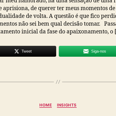
ar meu namorado, há uma sensação de uma r
 aprisiona, de querer ter meus momentos de
dualidade de volta. A questão é que fico perd
entos não sei bem qual decisão tomar. Pass
amento inicial da fase do apaixonamento, o 
Tweet
Siga-nos
Categorias
HOME
INSIGHTS