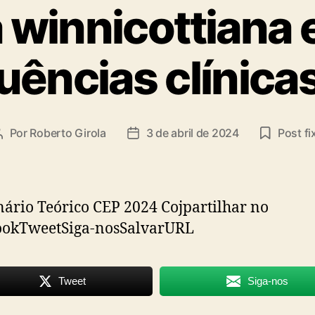
ta
a winnicottiana 
ências clínica
Por
Roberto Girola
3 de abril de 2024
Post fi
Autor
Data
do
de
post
publicação
rio Teórico CEP 2024 Cojpartilhar no
ookTweetSiga-nosSalvarURL
Tweet
Siga-nos