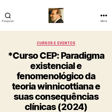
Pesquisar
Menu
Roberto
Girola
Categorias
CURSOS E EVENTOS
-
*Curso CEP: Paradigma
Psicanalista
existencial e
e
fenomenológico da
Terapeuta
teoria winnicottiana e
Familiar
suas consequências
clínicas (2024)