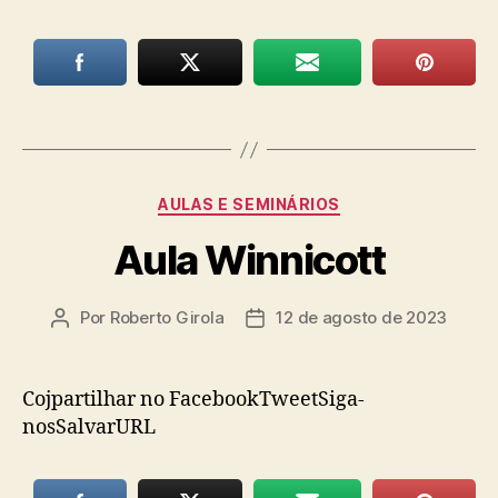
Categorias
AULAS E SEMINÁRIOS
Aula Winnicott
Por
Roberto Girola
12 de agosto de 2023
Autor
Data
do
de
post
publicação
Cojpartilhar no FacebookTweetSiga-
nosSalvarURL