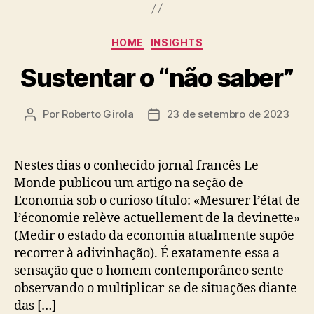
Categorias
HOME
INSIGHTS
Sustentar o “não saber”
Por
Roberto Girola
23 de setembro de 2023
Autor
Data
do
de
post
publicação
Nestes dias o conhecido jornal francês Le
Monde publicou um artigo na seção de
Economia sob o curioso título: «Mesurer l’état de
l’économie relève actuellement de la devinette»
(Medir o estado da economia atualmente supõe
recorrer à adivinhação). É exatamente essa a
sensação que o homem contemporâneo sente
observando o multiplicar-se de situações diante
das […]