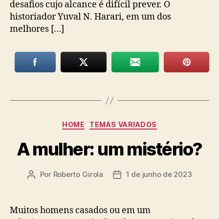
desafios cujo alcance é difícil prever. O
historiador Yuval N. Harari, em um dos
melhores […]
Categorias
HOME
TEMAS VARIADOS
A mulher: um mistério?
Por
Roberto Girola
1 de junho de 2023
Autor
Data
do
de
post
publicação
Muitos homens casados ou em um