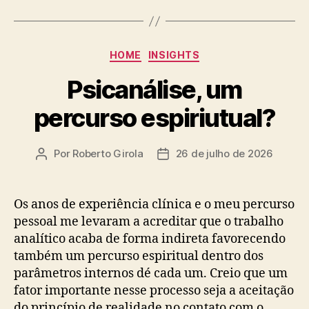
Categorias
HOME
INSIGHTS
Psicanálise, um
percurso espiriutual?
Por
Roberto Girola
26 de julho de 2026
Autor
Data
do
de
post
publicação
Os anos de experiência clínica e o meu percurso
pessoal me levaram a acreditar que o trabalho
analítico acaba de forma indireta favorecendo
também um percurso espiritual dentro dos
parâmetros internos dé cada um. Creio que um
fator importante nesse processo seja a aceitação
do princípio de realidade no contato com o