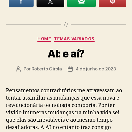
Categorias
HOME
TEMAS VARIADOS
AI: e aí?
Por
Roberto Girola
4 de junho de 2023
Autor
Data
do
de
post
publicação
Pensamentos contraditórios me atravessam ao
tentar assimilar as mudanças que essa nova e
revolucionária tecnologia comporta. Por ter
vivido inúmeras mudanças na minha vida sei
que elas são inevitáveis e ao mesmo tempo
desafiadoras. A AI no entanto traz consigo