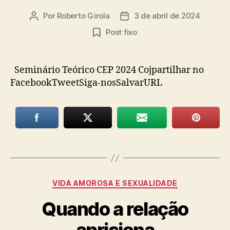
Por
Roberto Girola
3 de abril de 2024
Autor
Data
do
de
Post fixo
post
publicação
Seminário Teórico CEP 2024 Cojpartilhar no
FacebookTweetSiga-nosSalvarURL
Categorias
VIDA AMOROSA E SEXUALIDADE
Quando a relação
aprisiona