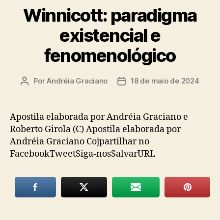
Winnicott: paradigma
existencial e
fenomenológico
Por
Andréia Graciano
18 de maio de 2024
Autor
Data
do
de
post
publicação
Apostila elaborada por Andréia Graciano e
Roberto Girola (C) Apostila elaborada por
Andréia Graciano Cojpartilhar no
FacebookTweetSiga-nosSalvarURL