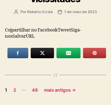
Por
Roberto Girola
1 de maio de 2023
Autor
Data
do
de
post
publicação
Cojpartilhar no FacebookTweetSiga-
nosSalvarURL
Paginação
…
1
2
48
mais antigos
→
de
posts