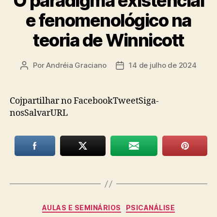
O paradigma existencial
e fenomenológico na
teoria de Winnicott
Por
Andréia Graciano
14 de julho de 2024
Autor
Data
do
de
post
publicação
Cojpartilhar no FacebookTweetSiga-
nosSalvarURL
Categorias
AULAS E SEMINÁRIOS
PSICANÁLISE