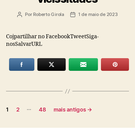
Por
Roberto Girola
1 de maio de 2023
Autor
Data
do
de
post
publicação
Cojpartilhar no FacebookTweetSiga-
nosSalvarURL
Paginação
…
1
2
48
mais antigos
→
de
posts