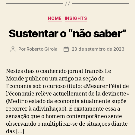
Categorias
HOME
INSIGHTS
Sustentar o “não saber”
Por
Roberto Girola
23 de setembro de 2023
Autor
Data
do
de
post
publicação
Nestes dias o conhecido jornal francês Le
Monde publicou um artigo na seção de
Economia sob o curioso título: «Mesurer l’état de
l’économie relève actuellement de la devinette»
(Medir o estado da economia atualmente supõe
recorrer à adivinhação). É exatamente essa a
sensação que o homem contemporâneo sente
observando o multiplicar-se de situações diante
das […]