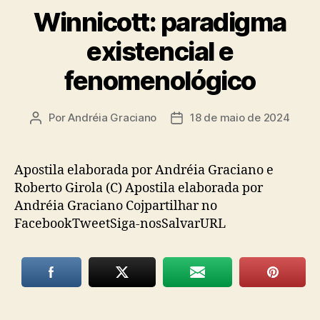
Winnicott: paradigma
existencial e
fenomenológico
Por
Andréia Graciano
18 de maio de 2024
Autor
Data
do
de
post
publicação
Apostila elaborada por Andréia Graciano e
Roberto Girola (C) Apostila elaborada por
Andréia Graciano Cojpartilhar no
FacebookTweetSiga-nosSalvarURL