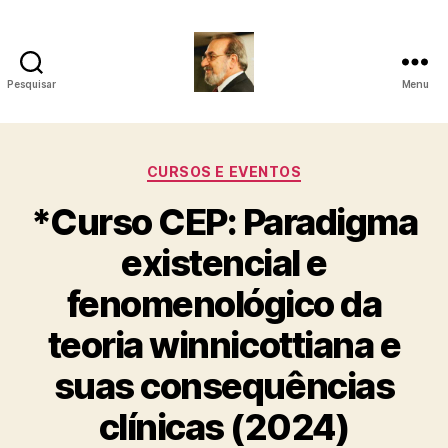
Pesquisar
Menu
Roberto
Girola
Categorias
CURSOS E EVENTOS
-
*Curso CEP: Paradigma
Psicanalista
existencial e
e
fenomenológico da
Terapeuta
teoria winnicottiana e
Familiar
suas consequências
clínicas (2024)