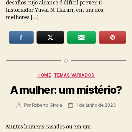
desafios cujo alcance é difícil prever. O
historiador Yuval N. Harari, em um dos
melhores […]
Categorias
HOME
TEMAS VARIADOS
A mulher: um mistério?
Por
Roberto Girola
1 de junho de 2023
Autor
Data
do
de
post
publicação
Muitos homens casados ou em um