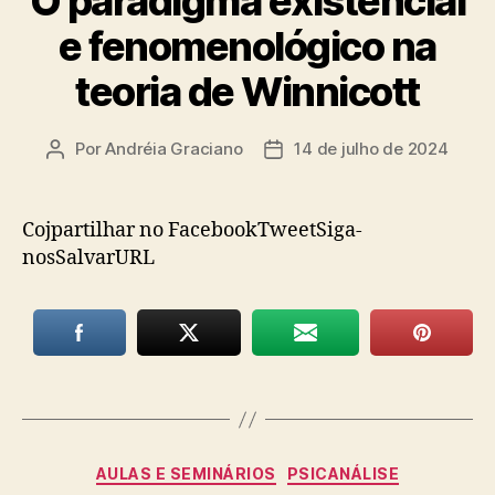
O paradigma existencial
e fenomenológico na
teoria de Winnicott
Por
Andréia Graciano
14 de julho de 2024
Autor
Data
do
de
post
publicação
Cojpartilhar no FacebookTweetSiga-
nosSalvarURL
Categorias
AULAS E SEMINÁRIOS
PSICANÁLISE