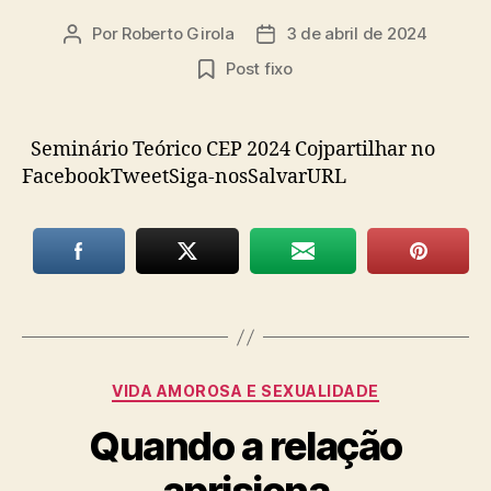
Por
Roberto Girola
3 de abril de 2024
Autor
Data
do
de
Post fixo
post
publicação
Seminário Teórico CEP 2024 Cojpartilhar no
FacebookTweetSiga-nosSalvarURL
Categorias
VIDA AMOROSA E SEXUALIDADE
Quando a relação
aprisiona