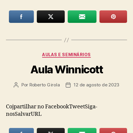
Categorias
AULAS E SEMINÁRIOS
Aula Winnicott
Por
Roberto Girola
12 de agosto de 2023
Autor
Data
do
de
post
publicação
Cojpartilhar no FacebookTweetSiga-
nosSalvarURL