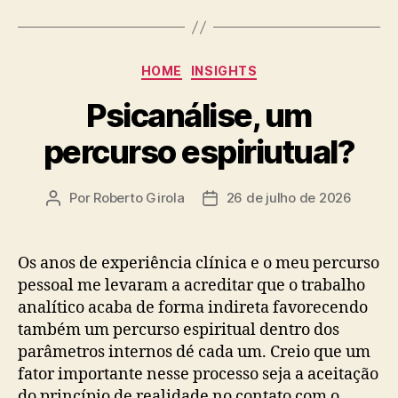
Categorias
HOME
INSIGHTS
Psicanálise, um
percurso espiriutual?
Por
Roberto Girola
26 de julho de 2026
Autor
Data
do
de
post
publicação
Os anos de experiência clínica e o meu percurso
pessoal me levaram a acreditar que o trabalho
analítico acaba de forma indireta favorecendo
também um percurso espiritual dentro dos
parâmetros internos dé cada um. Creio que um
fator importante nesse processo seja a aceitação
do princípio de realidade no contato com o