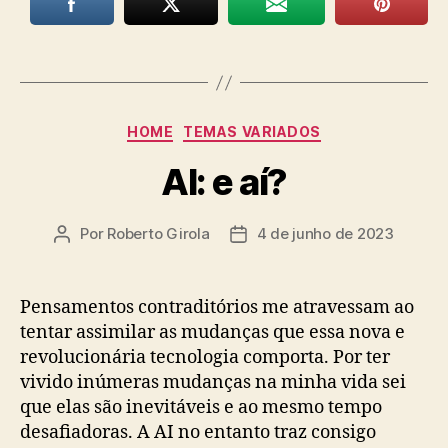
Categorias
HOME
TEMAS VARIADOS
AI: e aí?
Por
Roberto Girola
4 de junho de 2023
Autor
Data
do
de
post
publicação
Pensamentos contraditórios me atravessam ao
tentar assimilar as mudanças que essa nova e
revolucionária tecnologia comporta. Por ter
vivido inúmeras mudanças na minha vida sei
que elas são inevitáveis e ao mesmo tempo
desafiadoras. A AI no entanto traz consigo