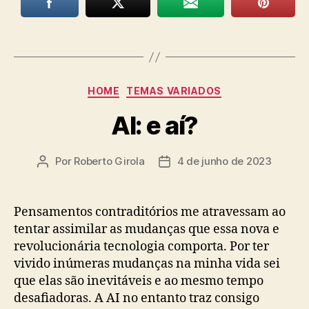
Categorias
HOME
TEMAS VARIADOS
AI: e aí?
Por
Roberto Girola
4 de junho de 2023
Autor
Data
do
de
post
publicação
Pensamentos contraditórios me atravessam ao
tentar assimilar as mudanças que essa nova e
revolucionária tecnologia comporta. Por ter
vivido inúmeras mudanças na minha vida sei
que elas são inevitáveis e ao mesmo tempo
desafiadoras. A AI no entanto traz consigo