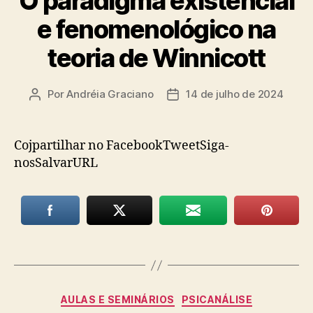
O paradigma existencial
e fenomenológico na
teoria de Winnicott
Por
Andréia Graciano
14 de julho de 2024
Autor
Data
do
de
post
publicação
Cojpartilhar no FacebookTweetSiga-
nosSalvarURL
Categorias
AULAS E SEMINÁRIOS
PSICANÁLISE