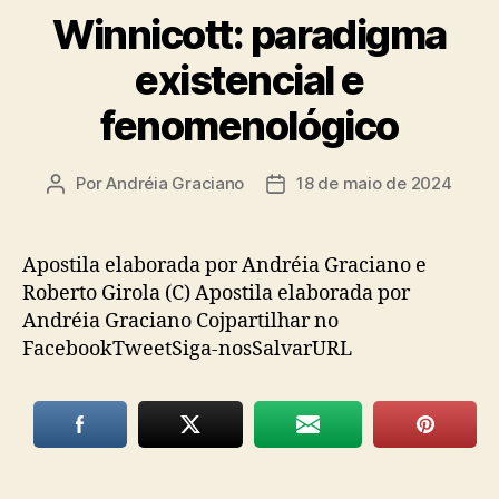
Winnicott: paradigma
existencial e
fenomenológico
Por
Andréia Graciano
18 de maio de 2024
Autor
Data
do
de
post
publicação
Apostila elaborada por Andréia Graciano e
Roberto Girola (C) Apostila elaborada por
Andréia Graciano Cojpartilhar no
FacebookTweetSiga-nosSalvarURL