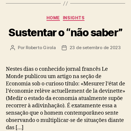
Categorias
HOME
INSIGHTS
Sustentar o “não saber”
Por
Roberto Girola
23 de setembro de 2023
Autor
Data
do
de
post
publicação
Nestes dias o conhecido jornal francês Le
Monde publicou um artigo na seção de
Economia sob o curioso título: «Mesurer l’état de
l’économie relève actuellement de la devinette»
(Medir o estado da economia atualmente supõe
recorrer à adivinhação). É exatamente essa a
sensação que o homem contemporâneo sente
observando o multiplicar-se de situações diante
das […]