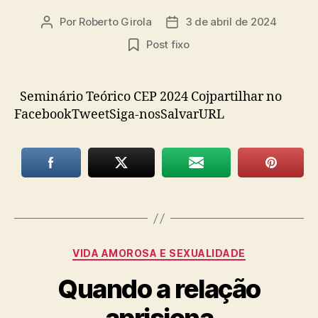
Por
Roberto Girola
3 de abril de 2024
Autor
Data
do
de
Post fixo
post
publicação
Seminário Teórico CEP 2024 Cojpartilhar no
FacebookTweetSiga-nosSalvarURL
Categorias
VIDA AMOROSA E SEXUALIDADE
Quando a relação
aprisiona