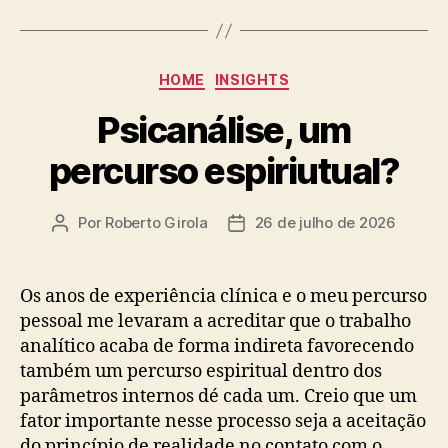
Categorias
HOME
INSIGHTS
Psicanálise, um
percurso espiriutual?
Por
Roberto Girola
26 de julho de 2026
Autor
Data
do
de
post
publicação
Os anos de experiência clínica e o meu percurso
pessoal me levaram a acreditar que o trabalho
analítico acaba de forma indireta favorecendo
também um percurso espiritual dentro dos
parâmetros internos dé cada um. Creio que um
fator importante nesse processo seja a aceitação
do princípio de realidade no contato com o