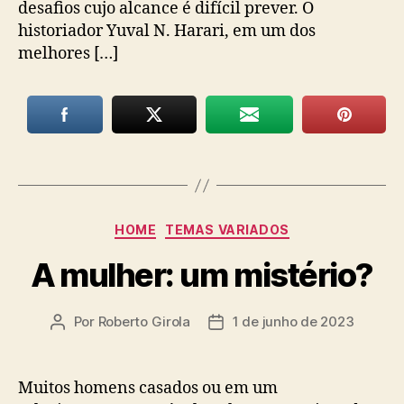
desafios cujo alcance é difícil prever. O
historiador Yuval N. Harari, em um dos
melhores […]
Categorias
HOME
TEMAS VARIADOS
A mulher: um mistério?
Por
Roberto Girola
1 de junho de 2023
Autor
Data
do
de
post
publicação
Muitos homens casados ou em um