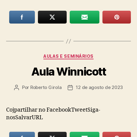
Categorias
AULAS E SEMINÁRIOS
Aula Winnicott
Por
Roberto Girola
12 de agosto de 2023
Autor
Data
do
de
post
publicação
Cojpartilhar no FacebookTweetSiga-
nosSalvarURL