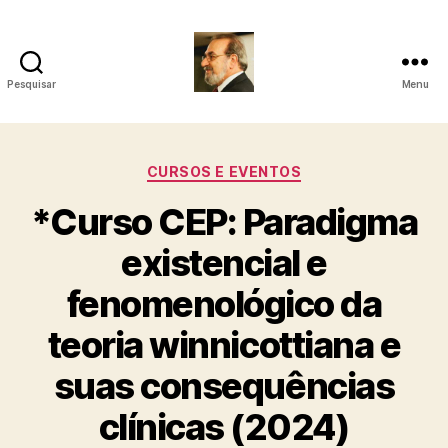
Pesquisar
Menu
Roberto
Girola
Categorias
CURSOS E EVENTOS
-
*Curso CEP: Paradigma
Psicanalista
existencial e
e
fenomenológico da
Terapeuta
teoria winnicottiana e
Familiar
suas consequências
clínicas (2024)