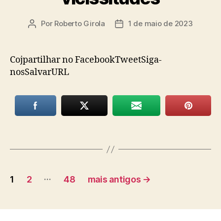
Por
Roberto Girola
1 de maio de 2023
Autor
Data
do
de
post
publicação
Cojpartilhar no FacebookTweetSiga-
nosSalvarURL
Paginação
…
1
2
48
mais antigos
→
de
posts