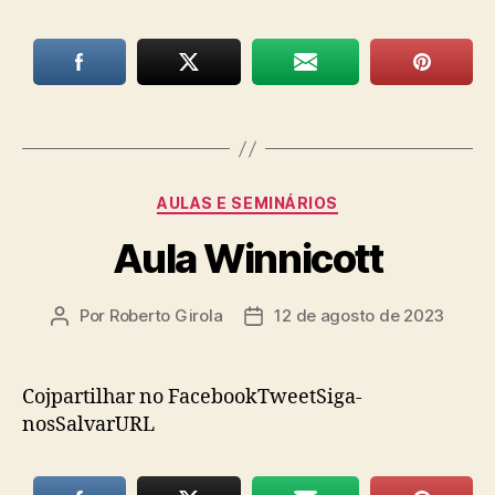
Categorias
AULAS E SEMINÁRIOS
Aula Winnicott
Por
Roberto Girola
12 de agosto de 2023
Autor
Data
do
de
post
publicação
Cojpartilhar no FacebookTweetSiga-
nosSalvarURL