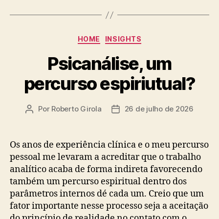
Categorias
HOME
INSIGHTS
Psicanálise, um
percurso espiriutual?
Por
Roberto Girola
26 de julho de 2026
Autor
Data
do
de
post
publicação
Os anos de experiência clínica e o meu percurso
pessoal me levaram a acreditar que o trabalho
analítico acaba de forma indireta favorecendo
também um percurso espiritual dentro dos
parâmetros internos dé cada um. Creio que um
fator importante nesse processo seja a aceitação
do princípio de realidade no contato com o