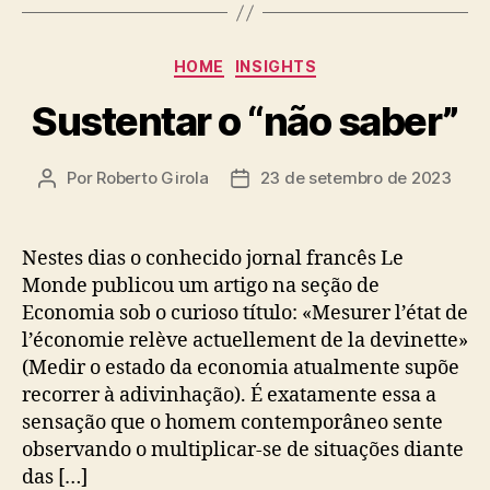
Categorias
HOME
INSIGHTS
Sustentar o “não saber”
Por
Roberto Girola
23 de setembro de 2023
Autor
Data
do
de
post
publicação
Nestes dias o conhecido jornal francês Le
Monde publicou um artigo na seção de
Economia sob o curioso título: «Mesurer l’état de
l’économie relève actuellement de la devinette»
(Medir o estado da economia atualmente supõe
recorrer à adivinhação). É exatamente essa a
sensação que o homem contemporâneo sente
observando o multiplicar-se de situações diante
das […]