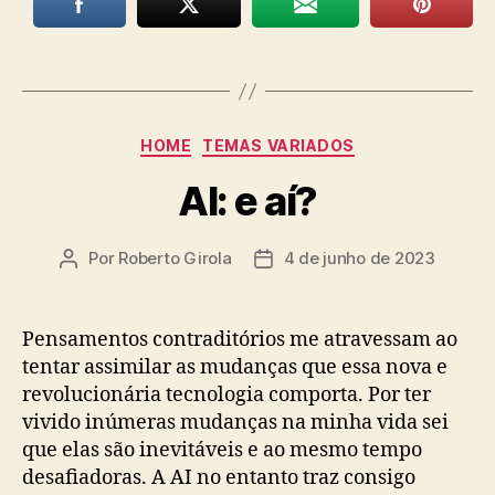
Categorias
HOME
TEMAS VARIADOS
AI: e aí?
Por
Roberto Girola
4 de junho de 2023
Autor
Data
do
de
post
publicação
Pensamentos contraditórios me atravessam ao
tentar assimilar as mudanças que essa nova e
revolucionária tecnologia comporta. Por ter
vivido inúmeras mudanças na minha vida sei
que elas são inevitáveis e ao mesmo tempo
desafiadoras. A AI no entanto traz consigo