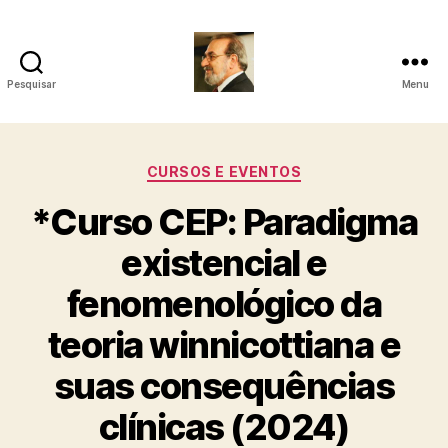
Pesquisar
Menu
Roberto
Girola
Categorias
CURSOS E EVENTOS
-
*Curso CEP: Paradigma
Psicanalista
existencial e
e
fenomenológico da
Terapeuta
teoria winnicottiana e
Familiar
suas consequências
clínicas (2024)