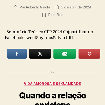
Por
Roberto Girola
3 de abril de 2024
Autor
Data
do
de
Post fixo
post
publicação
Seminário Teórico CEP 2024 Cojpartilhar no
FacebookTweetSiga-nosSalvarURL
Categorias
VIDA AMOROSA E SEXUALIDADE
Quando a relação
aprisiona