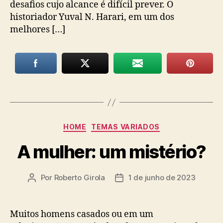
desafios cujo alcance é difícil prever. O
historiador Yuval N. Harari, em um dos
melhores […]
Categorias
HOME
TEMAS VARIADOS
A mulher: um mistério?
Por
Roberto Girola
1 de junho de 2023
Autor
Data
do
de
post
publicação
Muitos homens casados ou em um