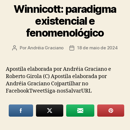
Winnicott: paradigma
existencial e
fenomenológico
Por
Andréia Graciano
18 de maio de 2024
Autor
Data
do
de
post
publicação
Apostila elaborada por Andréia Graciano e
Roberto Girola (C) Apostila elaborada por
Andréia Graciano Cojpartilhar no
FacebookTweetSiga-nosSalvarURL