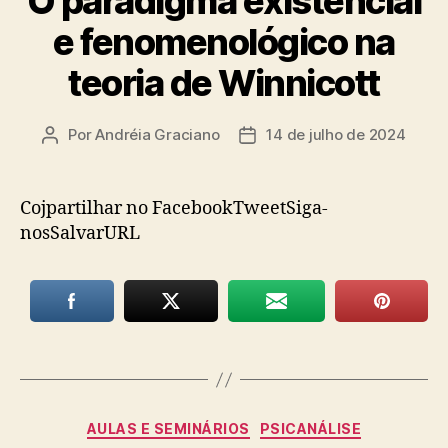
O paradigma existencial
e fenomenológico na
teoria de Winnicott
Por
Andréia Graciano
14 de julho de 2024
Autor
Data
do
de
post
publicação
Cojpartilhar no FacebookTweetSiga-
nosSalvarURL
Categorias
AULAS E SEMINÁRIOS
PSICANÁLISE