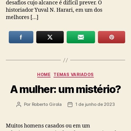
desafios cujo alcance é difícil prever. O
historiador Yuval N. Harari, em um dos
melhores […]
Categorias
HOME
TEMAS VARIADOS
A mulher: um mistério?
Por
Roberto Girola
1 de junho de 2023
Autor
Data
do
de
post
publicação
Muitos homens casados ou em um