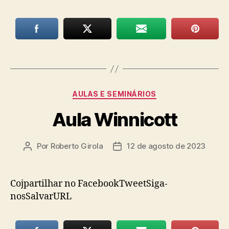
Categorias
AULAS E SEMINÁRIOS
Aula Winnicott
Por
Roberto Girola
12 de agosto de 2023
Autor
Data
do
de
post
publicação
Cojpartilhar no FacebookTweetSiga-
nosSalvarURL