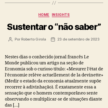
Categorias
HOME
INSIGHTS
Sustentar o “não saber”
Por
Roberto Girola
23 de setembro de 2023
Autor
Data
do
de
post
publicação
Nestes dias o conhecido jornal francês Le
Monde publicou um artigo na seção de
Economia sob o curioso título: «Mesurer l’état de
l’économie relève actuellement de la devinette»
(Medir o estado da economia atualmente supõe
recorrer à adivinhação). É exatamente essa a
sensação que o homem contemporâneo sente
observando o multiplicar-se de situações diante
das […]