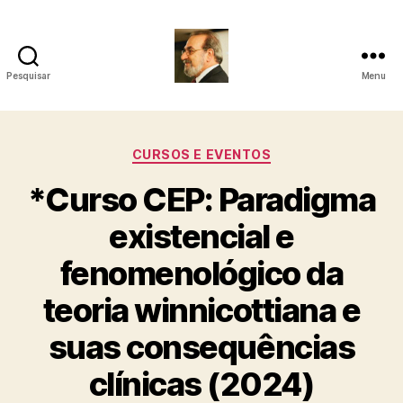
Pesquisar
Menu
Roberto
Girola
Categorias
CURSOS E EVENTOS
-
*Curso CEP: Paradigma
Psicanalista
existencial e
e
fenomenológico da
Terapeuta
teoria winnicottiana e
Familiar
suas consequências
clínicas (2024)