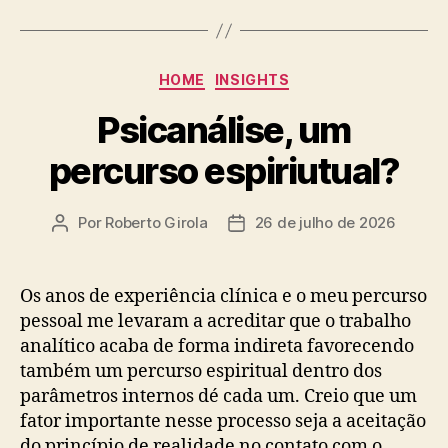
Categorias
HOME
INSIGHTS
Psicanálise, um
percurso espiriutual?
Por
Roberto Girola
26 de julho de 2026
Autor
Data
do
de
post
publicação
Os anos de experiência clínica e o meu percurso
pessoal me levaram a acreditar que o trabalho
analítico acaba de forma indireta favorecendo
também um percurso espiritual dentro dos
parâmetros internos dé cada um. Creio que um
fator importante nesse processo seja a aceitação
do princípio de realidade no contato com o