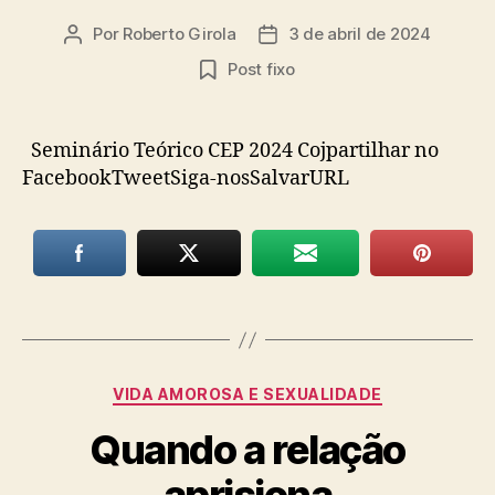
Por
Roberto Girola
3 de abril de 2024
Autor
Data
do
de
Post fixo
post
publicação
Seminário Teórico CEP 2024 Cojpartilhar no
FacebookTweetSiga-nosSalvarURL
Categorias
VIDA AMOROSA E SEXUALIDADE
Quando a relação
aprisiona