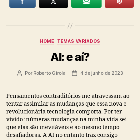
Categorias
HOME
TEMAS VARIADOS
AI: e aí?
Por
Roberto Girola
4 de junho de 2023
Autor
Data
do
de
post
publicação
Pensamentos contraditórios me atravessam ao
tentar assimilar as mudanças que essa nova e
revolucionária tecnologia comporta. Por ter
vivido inúmeras mudanças na minha vida sei
que elas são inevitáveis e ao mesmo tempo
desafiadoras. A AI no entanto traz consigo