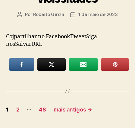
Por
Roberto Girola
1 de maio de 2023
Autor
Data
do
de
post
publicação
Cojpartilhar no FacebookTweetSiga-
nosSalvarURL
Paginação
…
1
2
48
mais antigos
→
de
posts