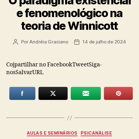
O paradigma existencial
e fenomenológico na
teoria de Winnicott
Por
Andréia Graciano
14 de julho de 2024
Autor
Data
do
de
post
publicação
Cojpartilhar no FacebookTweetSiga-
nosSalvarURL
Categorias
AULAS E SEMINÁRIOS
PSICANÁLISE