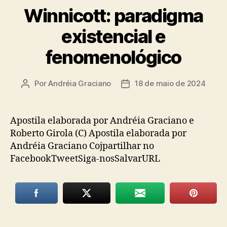
Winnicott: paradigma
existencial e
fenomenológico
Por
Andréia Graciano
18 de maio de 2024
Autor
Data
do
de
post
publicação
Apostila elaborada por Andréia Graciano e
Roberto Girola (C) Apostila elaborada por
Andréia Graciano Cojpartilhar no
FacebookTweetSiga-nosSalvarURL