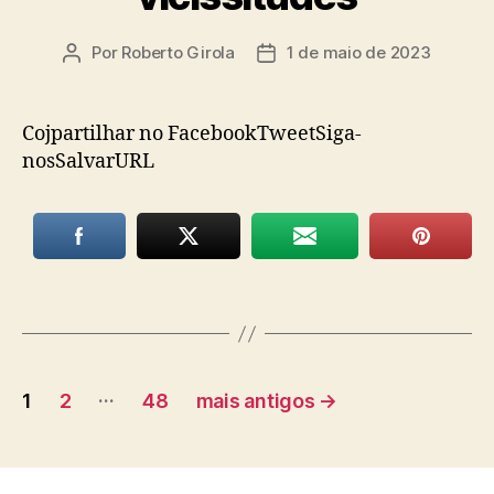
Por
Roberto Girola
1 de maio de 2023
Autor
Data
do
de
post
publicação
Cojpartilhar no FacebookTweetSiga-
nosSalvarURL
Paginação
…
1
2
48
mais antigos
→
de
posts