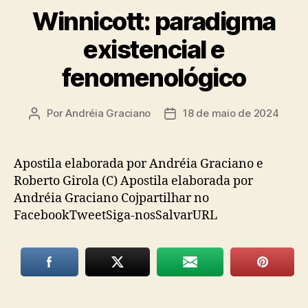
Winnicott: paradigma
existencial e
fenomenológico
Por
Andréia Graciano
18 de maio de 2024
Autor
Data
do
de
post
publicação
Apostila elaborada por Andréia Graciano e
Roberto Girola (C) Apostila elaborada por
Andréia Graciano Cojpartilhar no
FacebookTweetSiga-nosSalvarURL