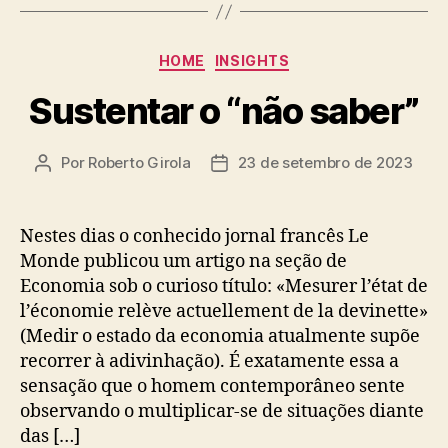
Categorias
HOME
INSIGHTS
Sustentar o “não saber”
Por
Roberto Girola
23 de setembro de 2023
Autor
Data
do
de
post
publicação
Nestes dias o conhecido jornal francês Le
Monde publicou um artigo na seção de
Economia sob o curioso título: «Mesurer l’état de
l’économie relève actuellement de la devinette»
(Medir o estado da economia atualmente supõe
recorrer à adivinhação). É exatamente essa a
sensação que o homem contemporâneo sente
observando o multiplicar-se de situações diante
das […]