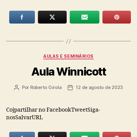
Categorias
AULAS E SEMINÁRIOS
Aula Winnicott
Por
Roberto Girola
12 de agosto de 2023
Autor
Data
do
de
post
publicação
Cojpartilhar no FacebookTweetSiga-
nosSalvarURL