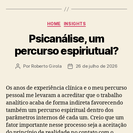
Categorias
HOME
INSIGHTS
Psicanálise, um
percurso espiriutual?
Por
Roberto Girola
26 de julho de 2026
Autor
Data
do
de
post
publicação
Os anos de experiência clínica e o meu percurso
pessoal me levaram a acreditar que o trabalho
analítico acaba de forma indireta favorecendo
também um percurso espiritual dentro dos
parâmetros internos dé cada um. Creio que um
fator importante nesse processo seja a aceitação
do princípio de realidade no contato com o