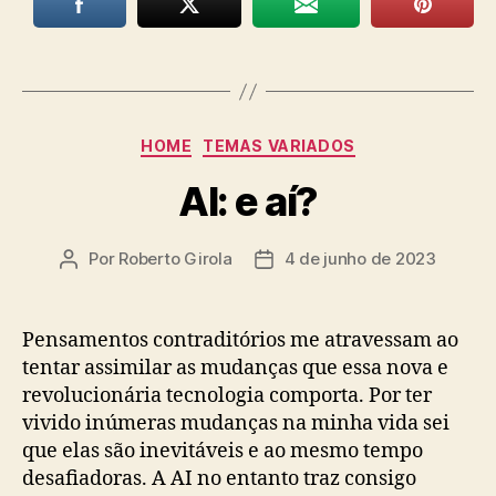
Categorias
HOME
TEMAS VARIADOS
AI: e aí?
Por
Roberto Girola
4 de junho de 2023
Autor
Data
do
de
post
publicação
Pensamentos contraditórios me atravessam ao
tentar assimilar as mudanças que essa nova e
revolucionária tecnologia comporta. Por ter
vivido inúmeras mudanças na minha vida sei
que elas são inevitáveis e ao mesmo tempo
desafiadoras. A AI no entanto traz consigo