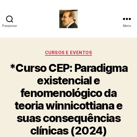
Pesquisar
Menu
Roberto
Girola
Categorias
CURSOS E EVENTOS
-
*Curso CEP: Paradigma
Psicanalista
existencial e
e
fenomenológico da
Terapeuta
teoria winnicottiana e
Familiar
suas consequências
clínicas (2024)