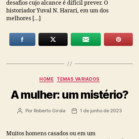
desafios cujo alcance é difícil prever. O
historiador Yuval N. Harari, em um dos
melhores […]
Categorias
HOME
TEMAS VARIADOS
A mulher: um mistério?
Por
Roberto Girola
1 de junho de 2023
Autor
Data
do
de
post
publicação
Muitos homens casados ou em um