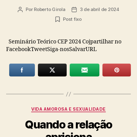
Por
Roberto Girola
3 de abril de 2024
Autor
Data
do
de
Post fixo
post
publicação
Seminário Teórico CEP 2024 Cojpartilhar no
FacebookTweetSiga-nosSalvarURL
Categorias
VIDA AMOROSA E SEXUALIDADE
Quando a relação
aprisiona