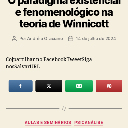
O paradigma existencial
e fenomenológico na
teoria de Winnicott
Por
Andréia Graciano
14 de julho de 2024
Autor
Data
do
de
post
publicação
Cojpartilhar no FacebookTweetSiga-
nosSalvarURL
Categorias
AULAS E SEMINÁRIOS
PSICANÁLISE