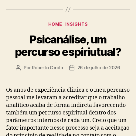
Categorias
HOME
INSIGHTS
Psicanálise, um
percurso espiriutual?
Por
Roberto Girola
26 de julho de 2026
Autor
Data
do
de
post
publicação
Os anos de experiência clínica e o meu percurso
pessoal me levaram a acreditar que o trabalho
analítico acaba de forma indireta favorecendo
também um percurso espiritual dentro dos
parâmetros internos dé cada um. Creio que um
fator importante nesse processo seja a aceitação
do princípio de realidade no contato com o