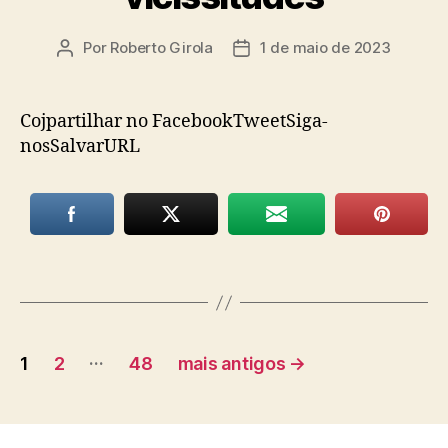
Por
Roberto Girola
1 de maio de 2023
Autor
Data
do
de
post
publicação
Cojpartilhar no FacebookTweetSiga-
nosSalvarURL
Paginação
…
1
2
48
mais antigos
→
de
posts