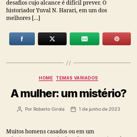
desafios cujo alcance é difícil prever. O
historiador Yuval N. Harari, em um dos
melhores […]
Categorias
HOME
TEMAS VARIADOS
A mulher: um mistério?
Por
Roberto Girola
1 de junho de 2023
Autor
Data
do
de
post
publicação
Muitos homens casados ou em um