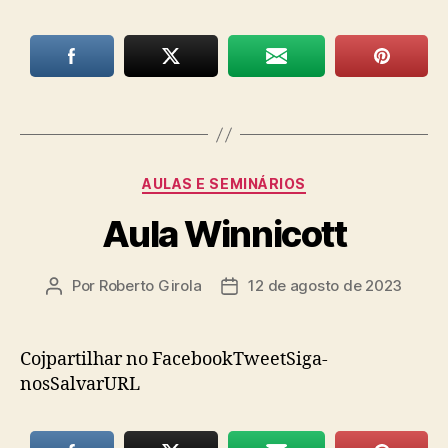
Categorias
AULAS E SEMINÁRIOS
Aula Winnicott
Por
Roberto Girola
12 de agosto de 2023
Autor
Data
do
de
post
publicação
Cojpartilhar no FacebookTweetSiga-
nosSalvarURL