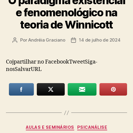
O paradigma existencial
e fenomenológico na
teoria de Winnicott
Por
Andréia Graciano
14 de julho de 2024
Autor
Data
do
de
post
publicação
Cojpartilhar no FacebookTweetSiga-
nosSalvarURL
Categorias
AULAS E SEMINÁRIOS
PSICANÁLISE