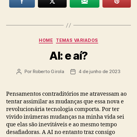
Categorias
HOME
TEMAS VARIADOS
AI: e aí?
Por
Roberto Girola
4 de junho de 2023
Autor
Data
do
de
post
publicação
Pensamentos contraditórios me atravessam ao
tentar assimilar as mudanças que essa nova e
revolucionária tecnologia comporta. Por ter
vivido inúmeras mudanças na minha vida sei
que elas são inevitáveis e ao mesmo tempo
desafiadoras. A AI no entanto traz consigo