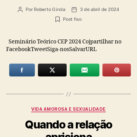
Por
Roberto Girola
3 de abril de 2024
Autor
Data
do
de
Post fixo
post
publicação
Seminário Teórico CEP 2024 Cojpartilhar no
FacebookTweetSiga-nosSalvarURL
Categorias
VIDA AMOROSA E SEXUALIDADE
Quando a relação
aprisiona