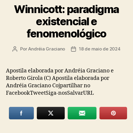
Winnicott: paradigma
existencial e
fenomenológico
Por
Andréia Graciano
18 de maio de 2024
Autor
Data
do
de
post
publicação
Apostila elaborada por Andréia Graciano e
Roberto Girola (C) Apostila elaborada por
Andréia Graciano Cojpartilhar no
FacebookTweetSiga-nosSalvarURL