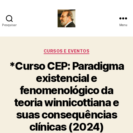
Pesquisar
Menu
Roberto
Girola
Categorias
CURSOS E EVENTOS
-
*Curso CEP: Paradigma
Psicanalista
existencial e
e
fenomenológico da
Terapeuta
teoria winnicottiana e
Familiar
suas consequências
clínicas (2024)