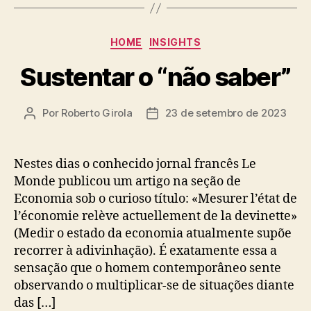
Categorias
HOME
INSIGHTS
Sustentar o “não saber”
Por
Roberto Girola
23 de setembro de 2023
Autor
Data
do
de
post
publicação
Nestes dias o conhecido jornal francês Le
Monde publicou um artigo na seção de
Economia sob o curioso título: «Mesurer l’état de
l’économie relève actuellement de la devinette»
(Medir o estado da economia atualmente supõe
recorrer à adivinhação). É exatamente essa a
sensação que o homem contemporâneo sente
observando o multiplicar-se de situações diante
das […]