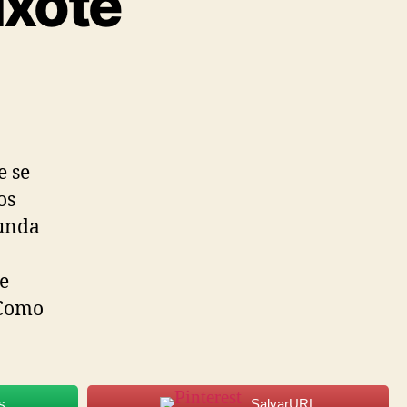
ixote
e se
os
funda
de
 Como
s
SalvarURL