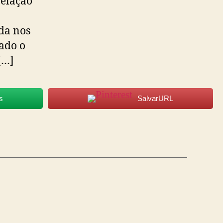
elação
ida nos
ado o
[…]
s
SalvarURL