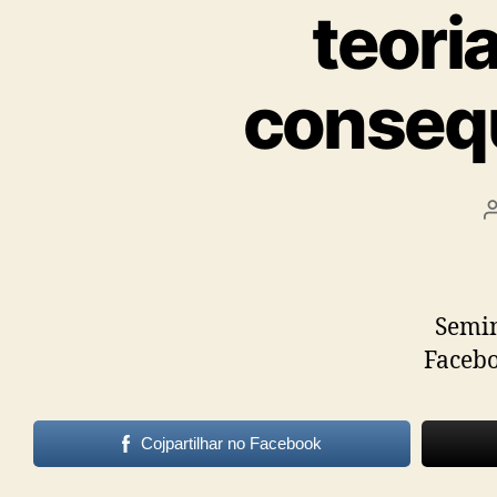
Psicanalis
teori
e
consequ
Terapeuta
Familiar
Seminá
Faceb
Cojpartilhar no Facebook