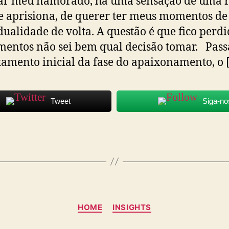
ar meu namorado, há uma sensação de uma r
 aprisiona, de querer ter meus momentos de
dualidade de volta. A questão é que fico perd
entos não sei bem qual decisão tomar. Pass
amento inicial da fase do apaixonamento, o 
Tweet
Siga-no
Categorias
HOME
INSIGHTS