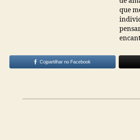
de am
que me
indivi
pensam
encant
Cojpartilhar no Facebook