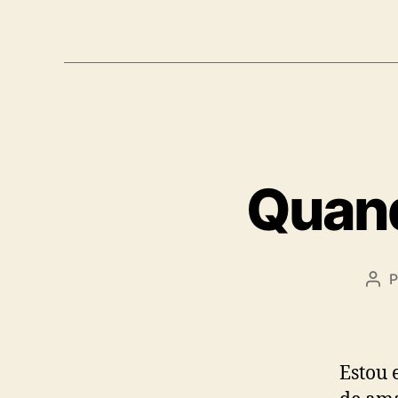
Quand
P
Aut
do
pos
Estou 