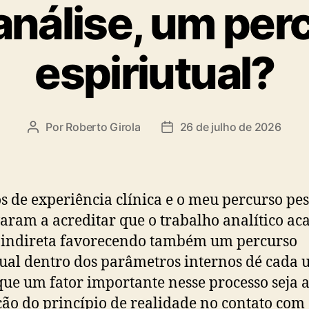
análise, um per
espiriutual?
Por
Roberto Girola
26 de julho de 2026
Autor
Data
do
de
post
publicação
s de experiência clínica e o meu percurso pes
aram a acreditar que o trabalho analítico ac
 indireta favorecendo também um percurso
tual dentro dos parâmetros internos dé cada 
que um fator importante nesse processo seja 
ção do princípio de realidade no contato com