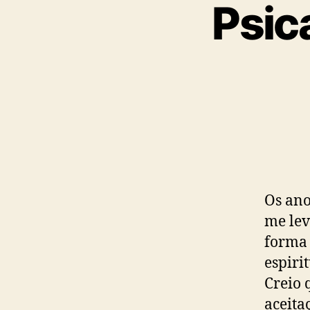
Psic
Os ano
me lev
forma
espiri
Creio 
aceita