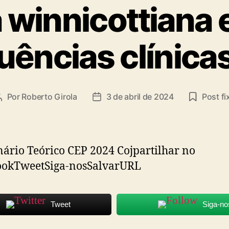
ta
a winnicottiana 
ências clínica
Por
Roberto Girola
3 de abril de 2024
Post fi
Autor
Data
do
de
post
publicação
rio Teórico CEP 2024 Cojpartilhar no
ookTweetSiga-nosSalvarURL
Tweet
Siga-no