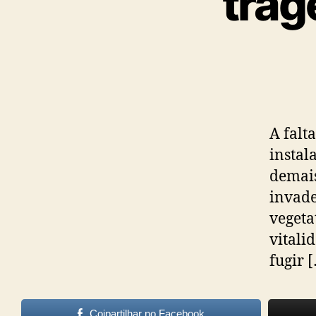
trag
A falt
instal
demais
invade
vegeta
vitali
fugir 
Cojpartilhar no Facebook