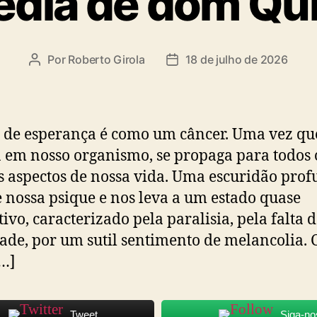
édia de dom Qu
Por
Roberto Girola
18 de julho de 2026
Autor
Data
do
de
post
publicação
a de esperança é como um câncer. Uma vez qu
a em nosso organismo, se propaga para todos 
 aspectos de nossa vida. Uma escuridão pro
 nossa psique e nos leva a um estado quase
tivo, caracterizado pela paralisia, pela falta 
dade, por um sutil sentimento de melancolia.
[…]
Tweet
Siga-no