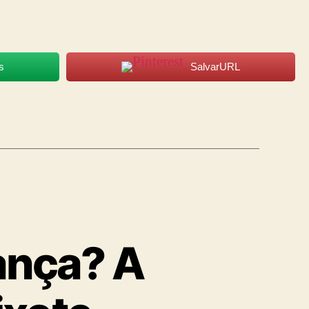
s
SalvarURL
ança? A