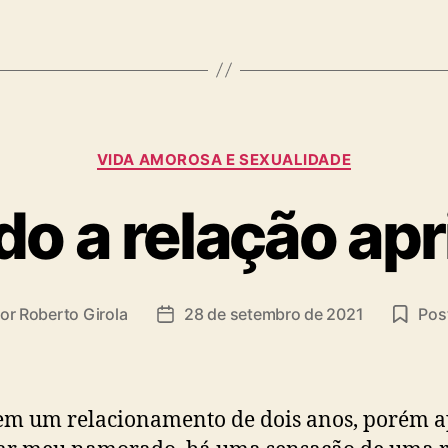
Categorias
VIDA AMOROSA E SEXUALIDADE
o a relação apr
or
Roberto Girola
28 de setembro de 2021
Post
or
Data
de
t
publicação
em um relacionamento de dois anos, porém a