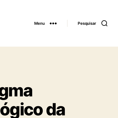
Menu
Pesquisar
igma
lógico da