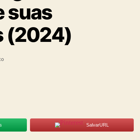
e suas
s (2024)
xo
s
SalvarURL