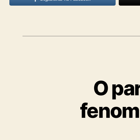
O par
fenome