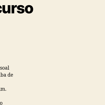
curso
soal
aba de
um.
a
 o