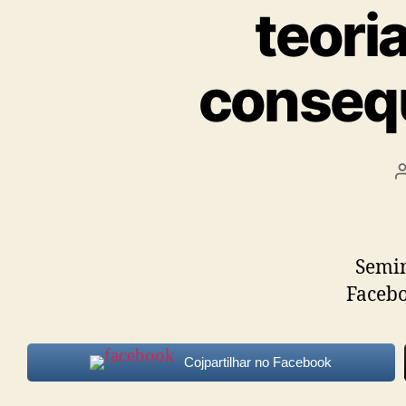
Psicanalis
teori
e
consequ
Terapeuta
Familiar
Seminá
Faceb
Cojpartilhar no Facebook