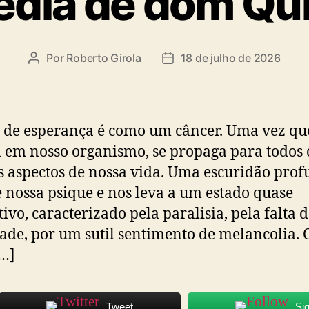
édia de dom Qu
Por
Roberto Girola
18 de julho de 2026
Autor
Data
do
de
post
publicação
a de esperança é como um câncer. Uma vez qu
a em nosso organismo, se propaga para todos 
 aspectos de nossa vida. Uma escuridão pro
 nossa psique e nos leva a um estado quase
tivo, caracterizado pela paralisia, pela falta 
dade, por um sutil sentimento de melancolia.
[…]
Tweet
Si