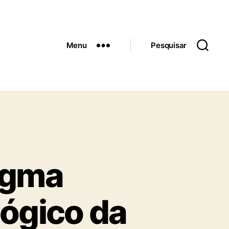
Menu
Pesquisar
igma
lógico da