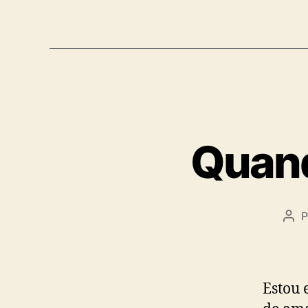
Quand
P
Aut
do
pos
Estou 