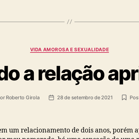
Categorias
VIDA AMOROSA E SEXUALIDADE
o a relação apr
or
Roberto Girola
28 de setembro de 2021
Post
or
Data
de
t
publicação
em um relacionamento de dois anos, porém a