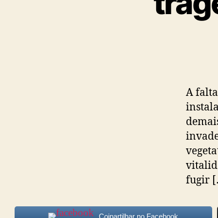
trag
A falt
instal
demais
invade
vegeta
vitali
fugir 
Cojpartilhar no Facebook