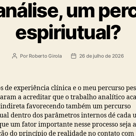
análise, um per
espiriutual?
Por
Roberto Girola
26 de julho de 2026
Autor
Data
do
de
post
publicação
s de experiência clínica e o meu percurso pes
aram a acreditar que o trabalho analítico ac
 indireta favorecendo também um percurso
tual dentro dos parâmetros internos dé cada 
que um fator importante nesse processo seja 
ção do princípio de realidade no contato com