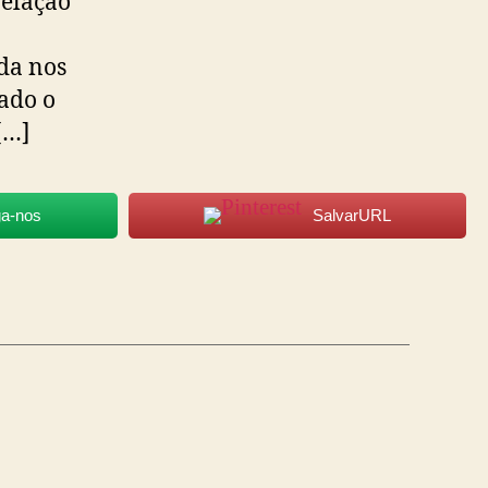
elação
ida nos
ado o
[…]
ga-nos
SalvarURL