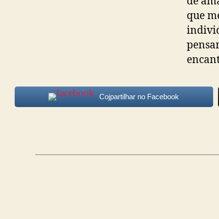
de am
que me
indivi
pensam
encant
Cojpartilhar no Facebook