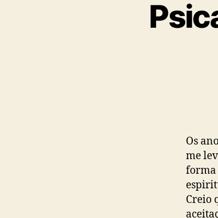
Psic
Os ano
me lev
forma
espiri
Creio 
aceita