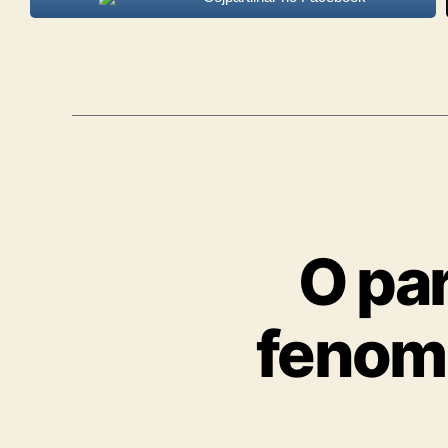
O par
fenome