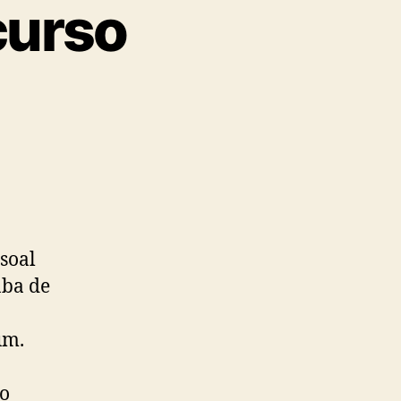
curso
soal
aba de
um.
a
 o