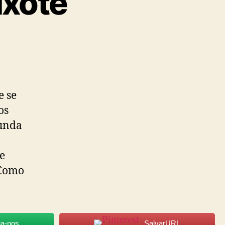
ixote
e se
os
funda
de
 Como
ga-nos
SalvarURL