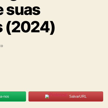
e suas
s (2024)
xo
ga-nos
SalvarURL