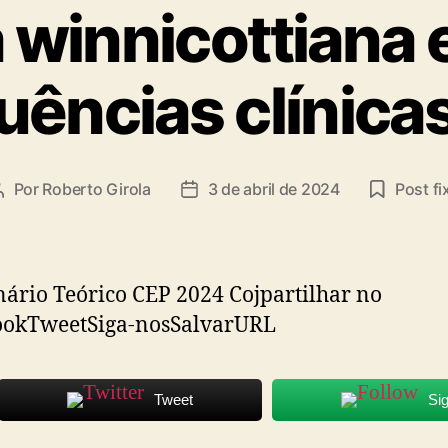
ta
a winnicottiana 
ências clínica
Por
Roberto Girola
3 de abril de 2024
Post fi
Autor
Data
do
de
post
publicação
rio Teórico CEP 2024 Cojpartilhar no
ookTweetSiga-nosSalvarURL
Tweet
Si