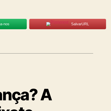
ga-nos
SalvarURL
ança? A