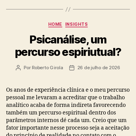
Categorias
HOME
INSIGHTS
Psicanálise, um
percurso espiriutual?
Por
Roberto Girola
26 de julho de 2026
Autor
Data
do
de
post
publicação
Os anos de experiência clínica e o meu percurso
pessoal me levaram a acreditar que o trabalho
analítico acaba de forma indireta favorecendo
também um percurso espiritual dentro dos
parâmetros internos dé cada um. Creio que um
fator importante nesse processo seja a aceitação
do princípio de realidade no contato com o