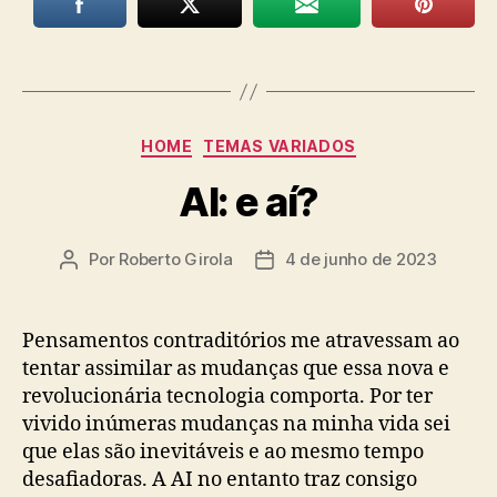
Categorias
HOME
TEMAS VARIADOS
AI: e aí?
Por
Roberto Girola
4 de junho de 2023
Autor
Data
do
de
post
publicação
Pensamentos contraditórios me atravessam ao
tentar assimilar as mudanças que essa nova e
revolucionária tecnologia comporta. Por ter
vivido inúmeras mudanças na minha vida sei
que elas são inevitáveis e ao mesmo tempo
desafiadoras. A AI no entanto traz consigo