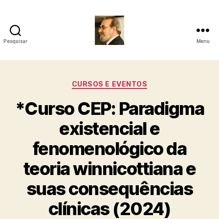
Pesquisar
Menu
Roberto
Girola
Categorias
CURSOS E EVENTOS
-
*Curso CEP: Paradigma
Psicanalista
existencial e
e
fenomenológico da
Terapeuta
teoria winnicottiana e
Familiar
suas consequências
clínicas (2024)