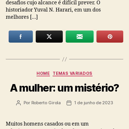
desafios cujo alcance é difícil prever. O
historiador Yuval N. Harari, em um dos
melhores […]
Categorias
HOME
TEMAS VARIADOS
A mulher: um mistério?
Por
Roberto Girola
1 de junho de 2023
Autor
Data
do
de
post
publicação
Muitos homens casados ou em um