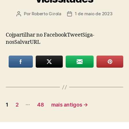
Por
Roberto Girola
1 de maio de 2023
Autor
Data
do
de
post
publicação
Cojpartilhar no FacebookTweetSiga-
nosSalvarURL
Paginação
…
1
2
48
mais antigos
→
de
posts