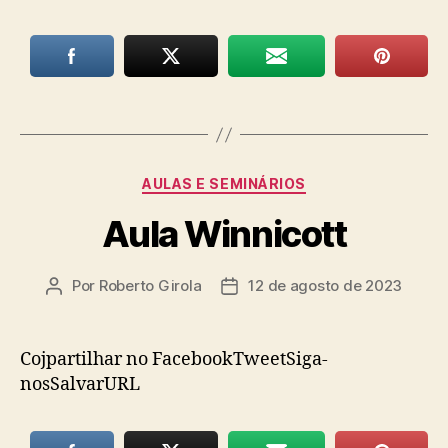
Categorias
AULAS E SEMINÁRIOS
Aula Winnicott
Por
Roberto Girola
12 de agosto de 2023
Autor
Data
do
de
post
publicação
Cojpartilhar no FacebookTweetSiga-
nosSalvarURL