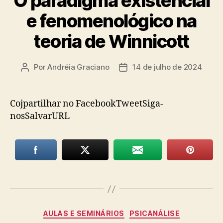
O paradigma existencial
e fenomenológico na
teoria de Winnicott
Por
Andréia Graciano
14 de julho de 2024
Autor
Data
do
de
post
publicação
Cojpartilhar no FacebookTweetSiga-
nosSalvarURL
Categorias
AULAS E SEMINÁRIOS
PSICANÁLISE