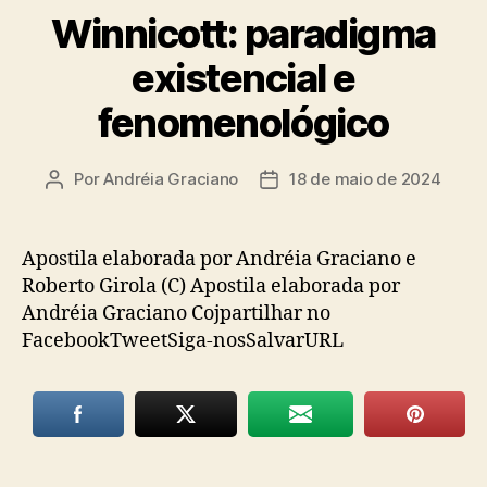
Winnicott: paradigma
existencial e
fenomenológico
Por
Andréia Graciano
18 de maio de 2024
Autor
Data
do
de
post
publicação
Apostila elaborada por Andréia Graciano e
Roberto Girola (C) Apostila elaborada por
Andréia Graciano Cojpartilhar no
FacebookTweetSiga-nosSalvarURL