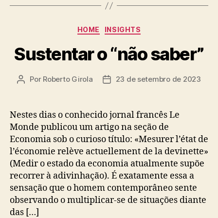
Categorias
HOME
INSIGHTS
Sustentar o “não saber”
Por
Roberto Girola
23 de setembro de 2023
Autor
Data
do
de
post
publicação
Nestes dias o conhecido jornal francês Le
Monde publicou um artigo na seção de
Economia sob o curioso título: «Mesurer l’état de
l’économie relève actuellement de la devinette»
(Medir o estado da economia atualmente supõe
recorrer à adivinhação). É exatamente essa a
sensação que o homem contemporâneo sente
observando o multiplicar-se de situações diante
das […]