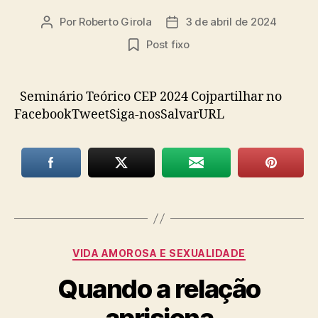
Por
Roberto Girola
3 de abril de 2024
Autor
Data
do
de
Post fixo
post
publicação
Seminário Teórico CEP 2024 Cojpartilhar no
FacebookTweetSiga-nosSalvarURL
Categorias
VIDA AMOROSA E SEXUALIDADE
Quando a relação
aprisiona