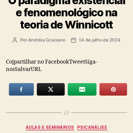
O paradigma existencial
e fenomenológico na
teoria de Winnicott
Por
Andréia Graciano
14 de julho de 2024
Autor
Data
do
de
post
publicação
Cojpartilhar no FacebookTweetSiga-
nosSalvarURL
Categorias
AULAS E SEMINÁRIOS
PSICANÁLISE