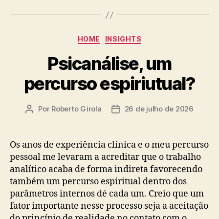
Categorias
HOME
INSIGHTS
Psicanálise, um
percurso espiriutual?
Por
Roberto Girola
26 de julho de 2026
Autor
Data
do
de
post
publicação
Os anos de experiência clínica e o meu percurso
pessoal me levaram a acreditar que o trabalho
analítico acaba de forma indireta favorecendo
também um percurso espiritual dentro dos
parâmetros internos dé cada um. Creio que um
fator importante nesse processo seja a aceitação
do princípio de realidade no contato com o