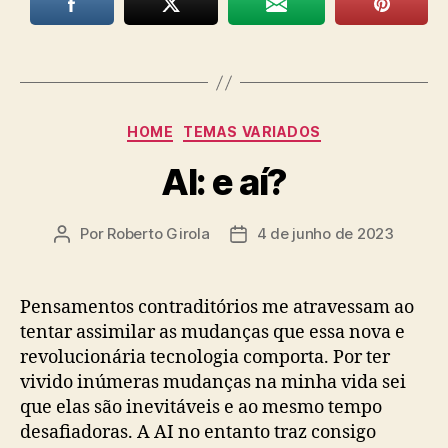
Categorias
HOME
TEMAS VARIADOS
AI: e aí?
Por
Roberto Girola
4 de junho de 2023
Autor
Data
do
de
post
publicação
Pensamentos contraditórios me atravessam ao
tentar assimilar as mudanças que essa nova e
revolucionária tecnologia comporta. Por ter
vivido inúmeras mudanças na minha vida sei
que elas são inevitáveis e ao mesmo tempo
desafiadoras. A AI no entanto traz consigo