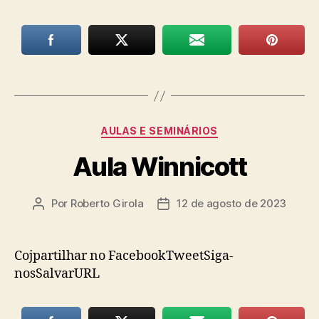
Categorias
AULAS E SEMINÁRIOS
Aula Winnicott
Por
Roberto Girola
12 de agosto de 2023
Autor
Data
do
de
post
publicação
Cojpartilhar no FacebookTweetSiga-
nosSalvarURL