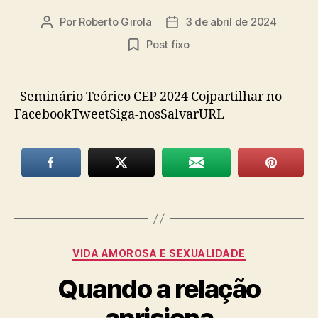
Por
Roberto Girola
3 de abril de 2024
Autor
Data
do
de
Post fixo
post
publicação
Seminário Teórico CEP 2024 Cojpartilhar no
FacebookTweetSiga-nosSalvarURL
Categorias
VIDA AMOROSA E SEXUALIDADE
Quando a relação
aprisiona