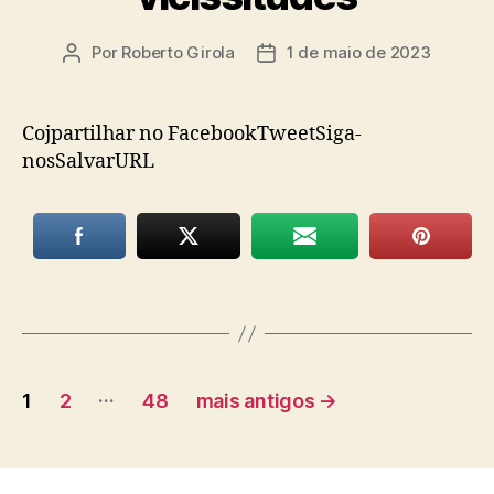
Por
Roberto Girola
1 de maio de 2023
Autor
Data
do
de
post
publicação
Cojpartilhar no FacebookTweetSiga-
nosSalvarURL
Paginação
…
1
2
48
mais antigos
→
de
posts