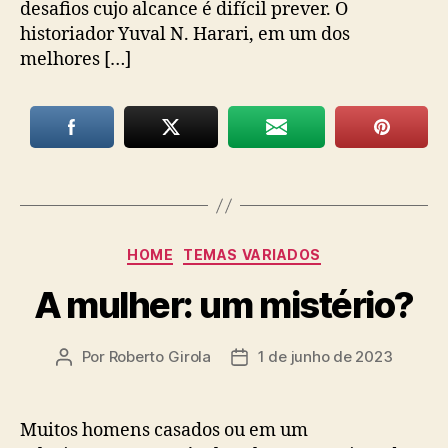
desafios cujo alcance é difícil prever. O
historiador Yuval N. Harari, em um dos
melhores […]
Categorias
HOME
TEMAS VARIADOS
A mulher: um mistério?
Por
Roberto Girola
1 de junho de 2023
Autor
Data
do
de
post
publicação
Muitos homens casados ou em um