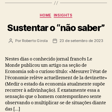
Categorias
HOME
INSIGHTS
Sustentar o “não saber”
Por
Roberto Girola
23 de setembro de 2023
Autor
Data
do
de
post
publicação
Nestes dias o conhecido jornal francês Le
Monde publicou um artigo na seção de
Economia sob o curioso título: «Mesurer l’état de
l’économie relève actuellement de la devinette»
(Medir o estado da economia atualmente supõe
recorrer à adivinhação). É exatamente essa a
sensação que o homem contemporâneo sente
observando o multiplicar-se de situações diante
das […]