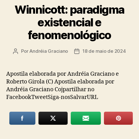
Winnicott: paradigma
existencial e
fenomenológico
Por
Andréia Graciano
18 de maio de 2024
Autor
Data
do
de
post
publicação
Apostila elaborada por Andréia Graciano e
Roberto Girola (C) Apostila elaborada por
Andréia Graciano Cojpartilhar no
FacebookTweetSiga-nosSalvarURL