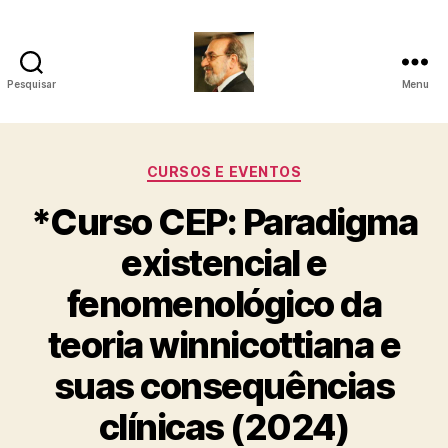
Pesquisar
Menu
Roberto
Girola
Categorias
CURSOS E EVENTOS
-
*Curso CEP: Paradigma
Psicanalista
existencial e
e
fenomenológico da
Terapeuta
teoria winnicottiana e
Familiar
suas consequências
clínicas (2024)