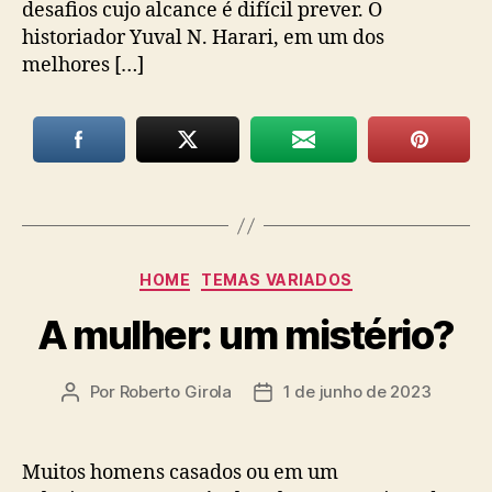
desafios cujo alcance é difícil prever. O
historiador Yuval N. Harari, em um dos
melhores […]
Categorias
HOME
TEMAS VARIADOS
A mulher: um mistério?
Por
Roberto Girola
1 de junho de 2023
Autor
Data
do
de
post
publicação
Muitos homens casados ou em um