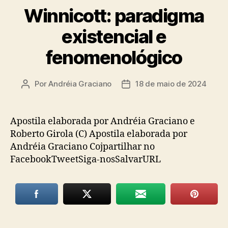
Winnicott: paradigma
existencial e
fenomenológico
Por
Andréia Graciano
18 de maio de 2024
Autor
Data
do
de
post
publicação
Apostila elaborada por Andréia Graciano e
Roberto Girola (C) Apostila elaborada por
Andréia Graciano Cojpartilhar no
FacebookTweetSiga-nosSalvarURL