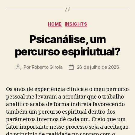
Categorias
HOME
INSIGHTS
Psicanálise, um
percurso espiriutual?
Por
Roberto Girola
26 de julho de 2026
Autor
Data
do
de
post
publicação
Os anos de experiência clínica e o meu percurso
pessoal me levaram a acreditar que o trabalho
analítico acaba de forma indireta favorecendo
também um percurso espiritual dentro dos
parâmetros internos dé cada um. Creio que um
fator importante nesse processo seja a aceitação
do princípio de realidade no contato com o