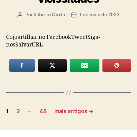
Por
Roberto Girola
1 de maio de 2023
Autor
Data
do
de
post
publicação
Cojpartilhar no FacebookTweetSiga-
nosSalvarURL
Paginação
…
1
2
48
mais antigos
→
de
posts