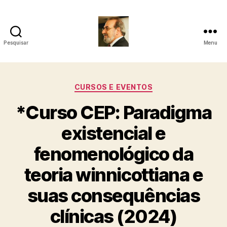
Pesquisar
Menu
Roberto
Girola
Categorias
CURSOS E EVENTOS
-
*Curso CEP: Paradigma
Psicanalista
existencial e
e
fenomenológico da
Terapeuta
teoria winnicottiana e
Familiar
suas consequências
clínicas (2024)