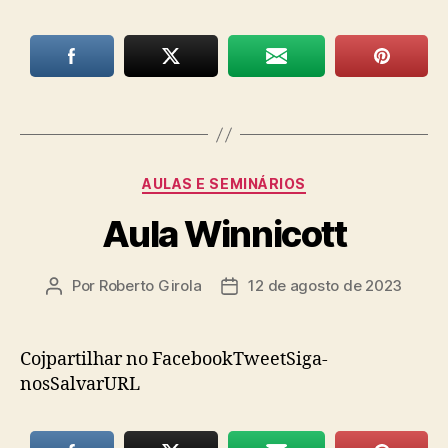
Categorias
AULAS E SEMINÁRIOS
Aula Winnicott
Por
Roberto Girola
12 de agosto de 2023
Autor
Data
do
de
post
publicação
Cojpartilhar no FacebookTweetSiga-
nosSalvarURL