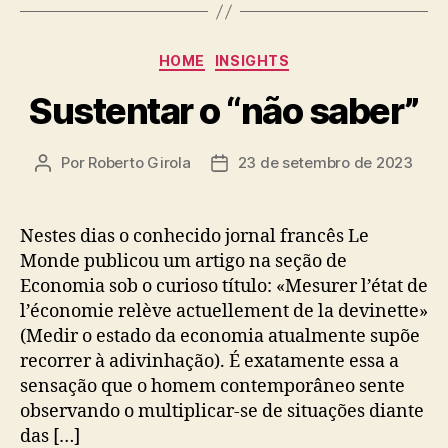
Categorias
HOME
INSIGHTS
Sustentar o “não saber”
Por
Roberto Girola
23 de setembro de 2023
Autor
Data
do
de
post
publicação
Nestes dias o conhecido jornal francês Le
Monde publicou um artigo na seção de
Economia sob o curioso título: «Mesurer l’état de
l’économie relève actuellement de la devinette»
(Medir o estado da economia atualmente supõe
recorrer à adivinhação). É exatamente essa a
sensação que o homem contemporâneo sente
observando o multiplicar-se de situações diante
das […]