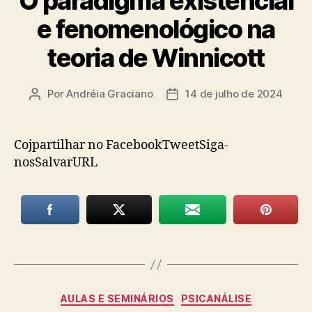
O paradigma existencial
e fenomenológico na
teoria de Winnicott
Por
Andréia Graciano
14 de julho de 2024
Autor
Data
do
de
post
publicação
Cojpartilhar no FacebookTweetSiga-
nosSalvarURL
Categorias
AULAS E SEMINÁRIOS
PSICANÁLISE