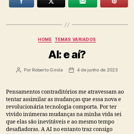
Categorias
HOME
TEMAS VARIADOS
AI: e aí?
Por
Roberto Girola
4 de junho de 2023
Autor
Data
do
de
post
publicação
Pensamentos contraditórios me atravessam ao
tentar assimilar as mudanças que essa nova e
revolucionária tecnologia comporta. Por ter
vivido inúmeras mudanças na minha vida sei
que elas são inevitáveis e ao mesmo tempo
desafiadoras. A AI no entanto traz consigo