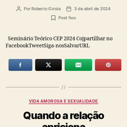
Por
Roberto Girola
3 de abril de 2024
Autor
Data
do
de
Post fixo
post
publicação
Seminário Teórico CEP 2024 Cojpartilhar no
FacebookTweetSiga-nosSalvarURL
Categorias
VIDA AMOROSA E SEXUALIDADE
Quando a relação
aprisiona