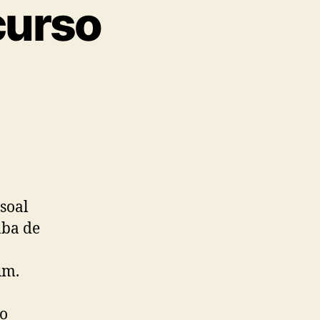
curso
soal
aba de
um.
a
 o