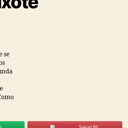
ixote
e se
os
funda
de
 Como
s
SalvarURL