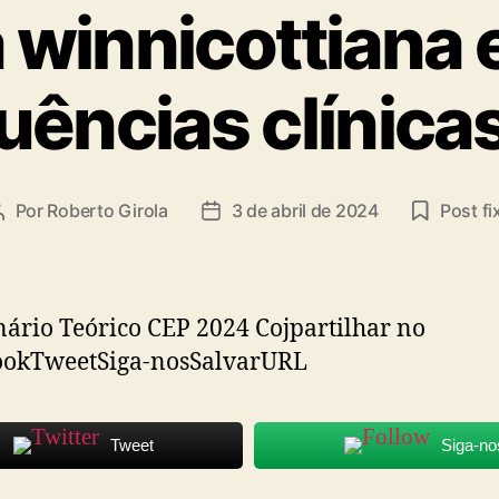
ta
a winnicottiana 
ências clínica
Por
Roberto Girola
3 de abril de 2024
Post fi
Autor
Data
do
de
post
publicação
rio Teórico CEP 2024 Cojpartilhar no
ookTweetSiga-nosSalvarURL
Tweet
Siga-no