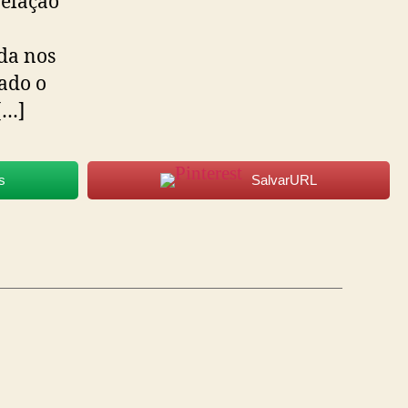
elação
ida nos
ado o
[…]
s
SalvarURL