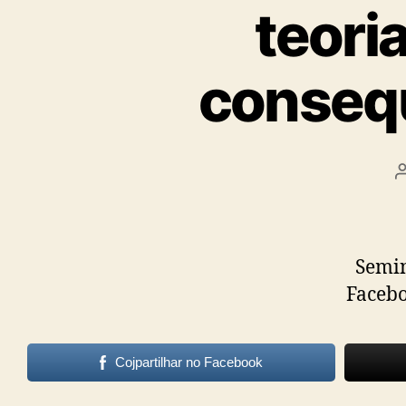
Psicanalis
teori
e
consequ
Terapeuta
Familiar
Seminá
Faceb
Cojpartilhar no Facebook