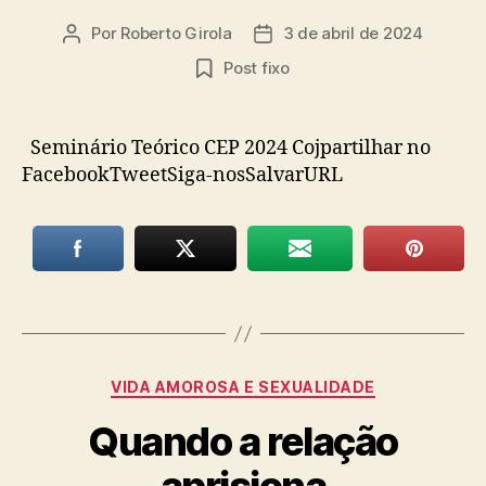
Por
Roberto Girola
3 de abril de 2024
Autor
Data
do
de
Post fixo
post
publicação
Seminário Teórico CEP 2024 Cojpartilhar no
FacebookTweetSiga-nosSalvarURL
Categorias
VIDA AMOROSA E SEXUALIDADE
Quando a relação
aprisiona