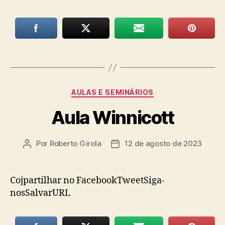
Categorias
AULAS E SEMINÁRIOS
Aula Winnicott
Por
Roberto Girola
12 de agosto de 2023
Autor
Data
do
de
post
publicação
Cojpartilhar no FacebookTweetSiga-
nosSalvarURL