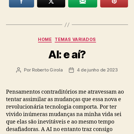
Categorias
HOME
TEMAS VARIADOS
AI: e aí?
Por
Roberto Girola
4 de junho de 2023
Autor
Data
do
de
post
publicação
Pensamentos contraditórios me atravessam ao
tentar assimilar as mudanças que essa nova e
revolucionária tecnologia comporta. Por ter
vivido inúmeras mudanças na minha vida sei
que elas são inevitáveis e ao mesmo tempo
desafiadoras. A AI no entanto traz consigo