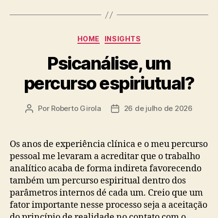
Categorias
HOME
INSIGHTS
Psicanálise, um
percurso espiriutual?
Por
Roberto Girola
26 de julho de 2026
Autor
Data
do
de
post
publicação
Os anos de experiência clínica e o meu percurso
pessoal me levaram a acreditar que o trabalho
analítico acaba de forma indireta favorecendo
também um percurso espiritual dentro dos
parâmetros internos dé cada um. Creio que um
fator importante nesse processo seja a aceitação
do princípio de realidade no contato com o