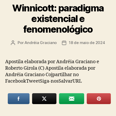
Winnicott: paradigma
existencial e
fenomenológico
Por
Andréia Graciano
18 de maio de 2024
Autor
Data
do
de
post
publicação
Apostila elaborada por Andréia Graciano e
Roberto Girola (C) Apostila elaborada por
Andréia Graciano Cojpartilhar no
FacebookTweetSiga-nosSalvarURL