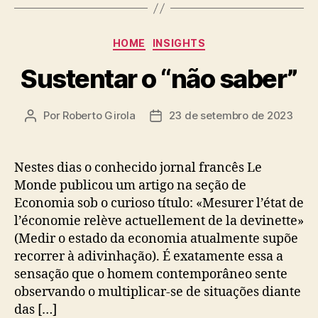
Categorias
HOME
INSIGHTS
Sustentar o “não saber”
Por
Roberto Girola
23 de setembro de 2023
Autor
Data
do
de
post
publicação
Nestes dias o conhecido jornal francês Le
Monde publicou um artigo na seção de
Economia sob o curioso título: «Mesurer l’état de
l’économie relève actuellement de la devinette»
(Medir o estado da economia atualmente supõe
recorrer à adivinhação). É exatamente essa a
sensação que o homem contemporâneo sente
observando o multiplicar-se de situações diante
das […]