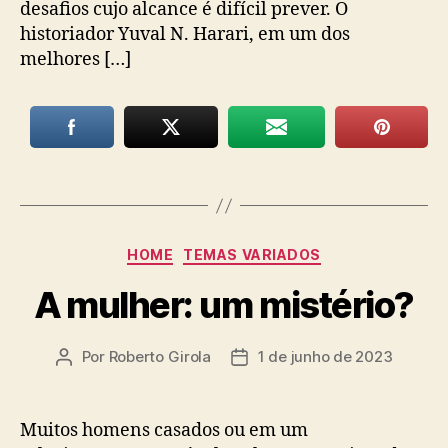
desafios cujo alcance é difícil prever. O
historiador Yuval N. Harari, em um dos
melhores […]
Categorias
HOME
TEMAS VARIADOS
A mulher: um mistério?
Por
Roberto Girola
1 de junho de 2023
Autor
Data
do
de
post
publicação
Muitos homens casados ou em um