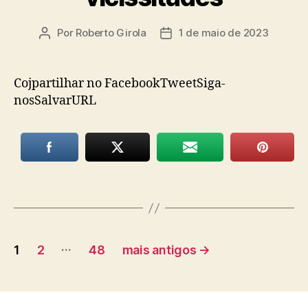
Por
Roberto Girola
1 de maio de 2023
Autor
Data
do
de
post
publicação
Cojpartilhar no FacebookTweetSiga-
nosSalvarURL
Paginação
…
1
2
48
mais antigos
→
de
posts