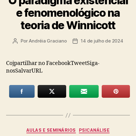
O paradigma existencial
e fenomenológico na
teoria de Winnicott
Por
Andréia Graciano
14 de julho de 2024
Autor
Data
do
de
post
publicação
Cojpartilhar no FacebookTweetSiga-
nosSalvarURL
Categorias
AULAS E SEMINÁRIOS
PSICANÁLISE