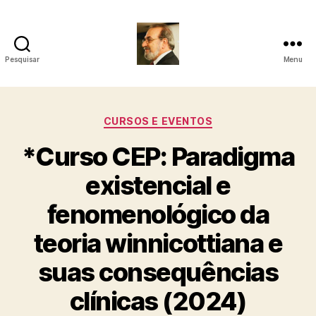
Pesquisar
Menu
Roberto
Girola
Categorias
CURSOS E EVENTOS
-
*Curso CEP: Paradigma
Psicanalista
existencial e
e
fenomenológico da
Terapeuta
teoria winnicottiana e
Familiar
suas consequências
clínicas (2024)