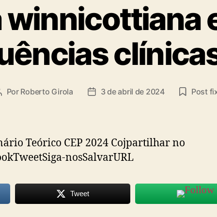
ta
a winnicottiana 
ências clínica
Por
Roberto Girola
3 de abril de 2024
Post fi
Autor
Data
do
de
post
publicação
rio Teórico CEP 2024 Cojpartilhar no
ookTweetSiga-nosSalvarURL
Tweet