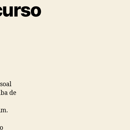
curso
soal
aba de
um.
a
 o