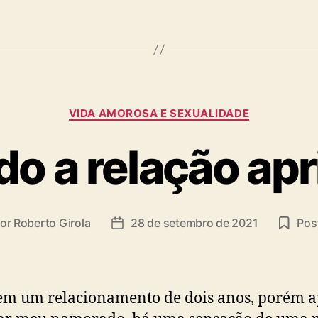
Categorias
VIDA AMOROSA E SEXUALIDADE
o a relação apr
or
Roberto Girola
28 de setembro de 2021
Post
or
Data
de
t
publicação
em um relacionamento de dois anos, porém a