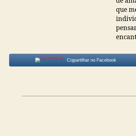
de am
que me
indivi
pensam
encant
Cojpartilhar no Facebook