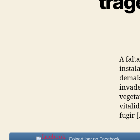
trag
A falt
instal
demais
invade
vegeta
vitali
fugir 
Cojpartilhar no Facebook