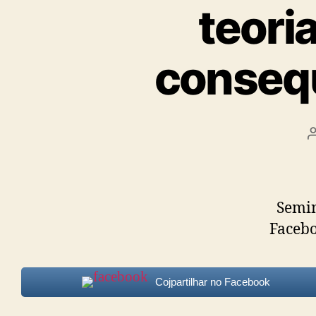
Psicanalis
teori
e
consequ
Terapeuta
Familiar
Seminá
Faceb
Cojpartilhar no Facebook