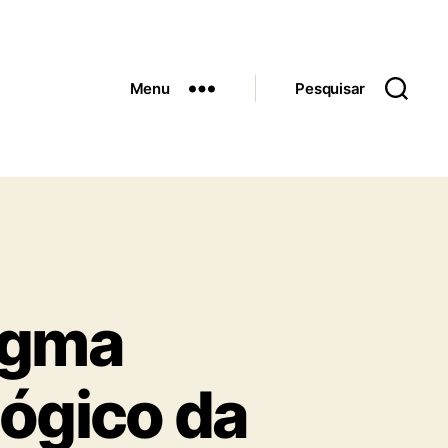
Menu
Pesquisar
igma
lógico da