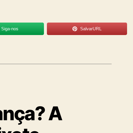
Siga-nos
SalvarURL
ança? A