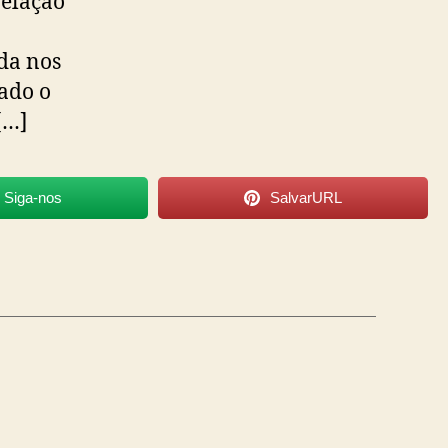
elação
ida nos
ado o
[…]
Siga-nos
SalvarURL