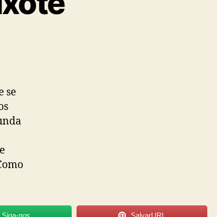
ixote
e se
os
funda
de
 Como
Siga-nos
SalvarURL