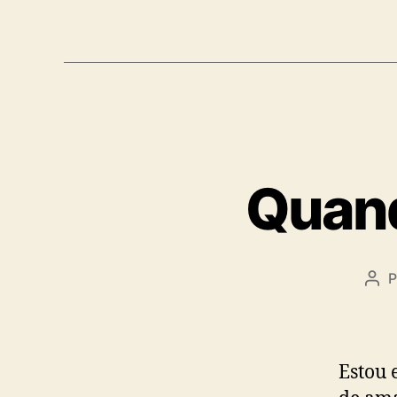
Quand
P
Aut
do
pos
Estou 