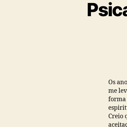
Psic
Os ano
me lev
forma
espiri
Creio 
aceita