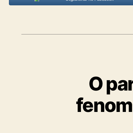
O par
fenome