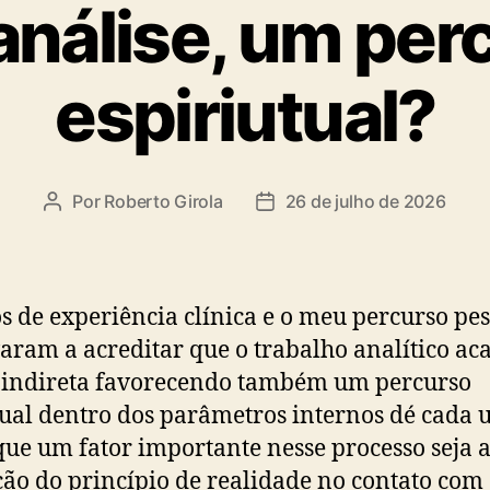
análise, um per
espiriutual?
Por
Roberto Girola
26 de julho de 2026
Autor
Data
do
de
post
publicação
s de experiência clínica e o meu percurso pes
aram a acreditar que o trabalho analítico ac
 indireta favorecendo também um percurso
tual dentro dos parâmetros internos dé cada 
que um fator importante nesse processo seja 
ção do princípio de realidade no contato com