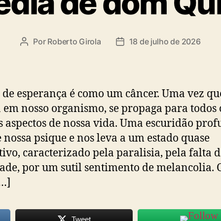
édia de dom Qu
Por
Roberto Girola
18 de julho de 2026
Autor
Data
do
de
post
publicação
a de esperança é como um câncer. Uma vez qu
a em nosso organismo, se propaga para todos 
 aspectos de nossa vida. Uma escuridão pro
 nossa psique e nos leva a um estado quase
tivo, caracterizado pela paralisia, pela falta 
dade, por um sutil sentimento de melancolia.
[…]
Tweet