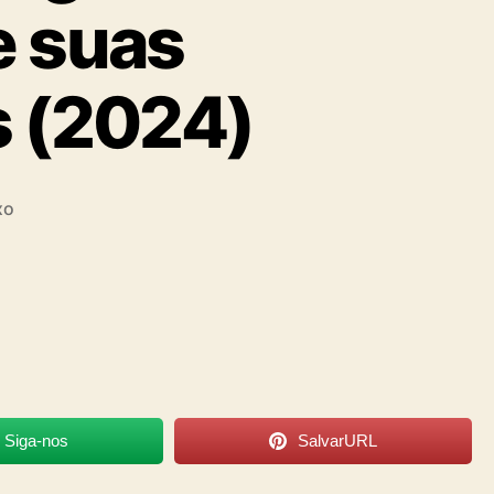
e suas
s (2024)
xo
Siga-nos
SalvarURL