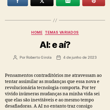
Categorias
HOME
TEMAS VARIADOS
AI: e aí?
Por
Roberto Girola
4 de junho de 2023
Autor
Data
do
de
post
publicação
Pensamentos contraditórios me atravessam ao
tentar assimilar as mudanças que essa nova e
revolucionária tecnologia comporta. Por ter
vivido inúmeras mudanças na minha vida sei
que elas são inevitáveis e ao mesmo tempo
desafiadoras. A AI no entanto traz consigo