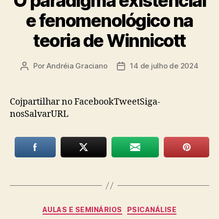
O paradigma existencial
e fenomenológico na
teoria de Winnicott
Por
Andréia Graciano
14 de julho de 2024
Autor
Data
do
de
post
publicação
Cojpartilhar no FacebookTweetSiga-
nosSalvarURL
Categorias
AULAS E SEMINÁRIOS
PSICANÁLISE