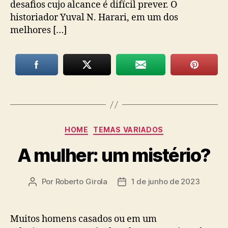
desafios cujo alcance é difícil prever. O
historiador Yuval N. Harari, em um dos
melhores […]
Categorias
HOME
TEMAS VARIADOS
A mulher: um mistério?
Por
Roberto Girola
1 de junho de 2023
Autor
Data
do
de
post
publicação
Muitos homens casados ou em um