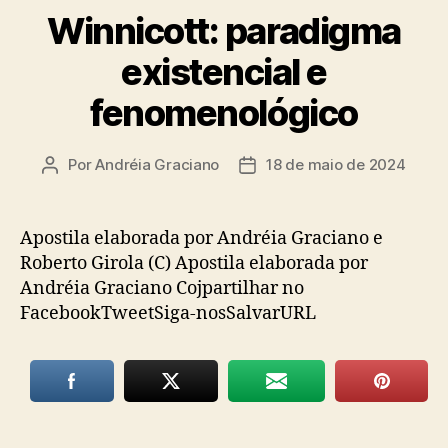
Winnicott: paradigma
existencial e
fenomenológico
Por
Andréia Graciano
18 de maio de 2024
Autor
Data
do
de
post
publicação
Apostila elaborada por Andréia Graciano e
Roberto Girola (C) Apostila elaborada por
Andréia Graciano Cojpartilhar no
FacebookTweetSiga-nosSalvarURL