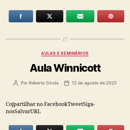
Categorias
AULAS E SEMINÁRIOS
Aula Winnicott
Por
Roberto Girola
12 de agosto de 2023
Autor
Data
do
de
post
publicação
Cojpartilhar no FacebookTweetSiga-
nosSalvarURL