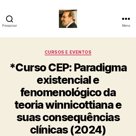
Pesquisar
Menu
Roberto
Girola
Categorias
CURSOS E EVENTOS
-
*Curso CEP: Paradigma
Psicanalista
existencial e
e
fenomenológico da
Terapeuta
teoria winnicottiana e
Familiar
suas consequências
clínicas (2024)