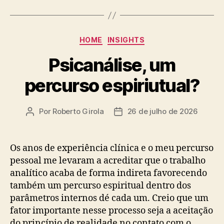
Categorias
HOME
INSIGHTS
Psicanálise, um
percurso espiriutual?
Por
Roberto Girola
26 de julho de 2026
Autor
Data
do
de
post
publicação
Os anos de experiência clínica e o meu percurso
pessoal me levaram a acreditar que o trabalho
analítico acaba de forma indireta favorecendo
também um percurso espiritual dentro dos
parâmetros internos dé cada um. Creio que um
fator importante nesse processo seja a aceitação
do princípio de realidade no contato com o