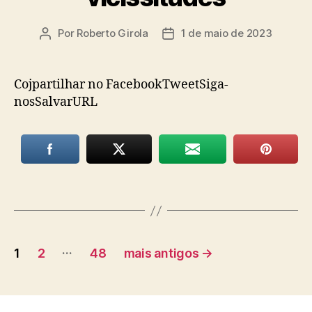
Por
Roberto Girola
1 de maio de 2023
Autor
Data
do
de
post
publicação
Cojpartilhar no FacebookTweetSiga-
nosSalvarURL
Paginação
…
1
2
48
mais antigos
→
de
posts