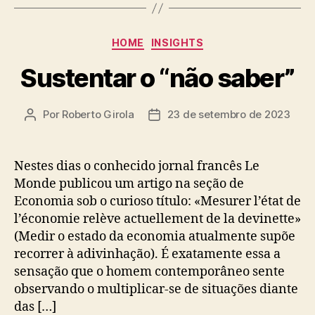
Categorias
HOME
INSIGHTS
Sustentar o “não saber”
Por
Roberto Girola
23 de setembro de 2023
Autor
Data
do
de
post
publicação
Nestes dias o conhecido jornal francês Le
Monde publicou um artigo na seção de
Economia sob o curioso título: «Mesurer l’état de
l’économie relève actuellement de la devinette»
(Medir o estado da economia atualmente supõe
recorrer à adivinhação). É exatamente essa a
sensação que o homem contemporâneo sente
observando o multiplicar-se de situações diante
das […]