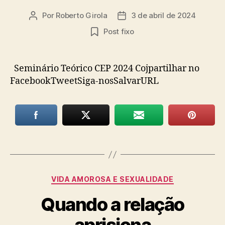
Por
Roberto Girola
3 de abril de 2024
Autor
Data
do
de
Post fixo
post
publicação
Seminário Teórico CEP 2024 Cojpartilhar no
FacebookTweetSiga-nosSalvarURL
Categorias
VIDA AMOROSA E SEXUALIDADE
Quando a relação
aprisiona