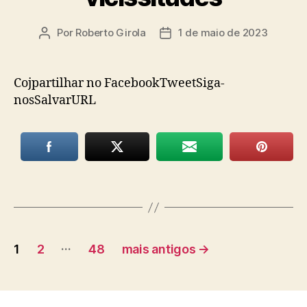
Por
Roberto Girola
1 de maio de 2023
Autor
Data
do
de
post
publicação
Cojpartilhar no FacebookTweetSiga-
nosSalvarURL
Paginação
…
1
2
48
mais antigos
→
de
posts