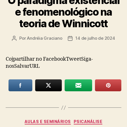
O paradigma existencial
e fenomenológico na
teoria de Winnicott
Por
Andréia Graciano
14 de julho de 2024
Autor
Data
do
de
post
publicação
Cojpartilhar no FacebookTweetSiga-
nosSalvarURL
Categorias
AULAS E SEMINÁRIOS
PSICANÁLISE