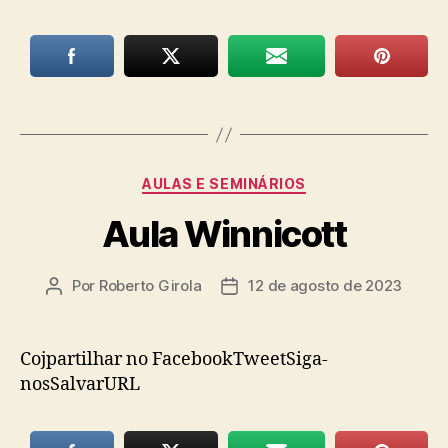
Categorias
AULAS E SEMINÁRIOS
Aula Winnicott
Por
Roberto Girola
12 de agosto de 2023
Autor
Data
do
de
post
publicação
Cojpartilhar no FacebookTweetSiga-
nosSalvarURL