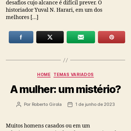
desafios cujo alcance é difícil prever. O
historiador Yuval N. Harari, em um dos
melhores […]
Categorias
HOME
TEMAS VARIADOS
A mulher: um mistério?
Por
Roberto Girola
1 de junho de 2023
Autor
Data
do
de
post
publicação
Muitos homens casados ou em um