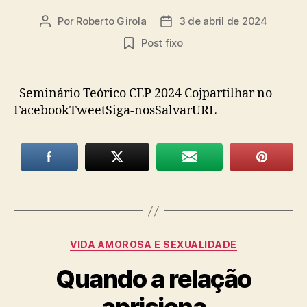
Por
Roberto Girola
3 de abril de 2024
Autor
Data
do
de
Post fixo
post
publicação
Seminário Teórico CEP 2024 Cojpartilhar no
FacebookTweetSiga-nosSalvarURL
Categorias
VIDA AMOROSA E SEXUALIDADE
Quando a relação
aprisiona