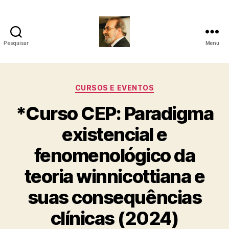
Pesquisar
Menu
Roberto
Girola
Categorias
CURSOS E EVENTOS
-
*Curso CEP: Paradigma
Psicanalista
existencial e
e
fenomenológico da
Terapeuta
teoria winnicottiana e
Familiar
suas consequências
clínicas (2024)