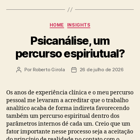
Categorias
HOME
INSIGHTS
Psicanálise, um
percurso espiriutual?
Por
Roberto Girola
26 de julho de 2026
Autor
Data
do
de
post
publicação
Os anos de experiência clínica e o meu percurso
pessoal me levaram a acreditar que o trabalho
analítico acaba de forma indireta favorecendo
também um percurso espiritual dentro dos
parâmetros internos dé cada um. Creio que um
fator importante nesse processo seja a aceitação
do princípio de realidade no contato com o