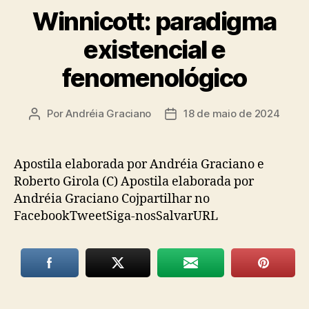
Winnicott: paradigma
existencial e
fenomenológico
Por
Andréia Graciano
18 de maio de 2024
Autor
Data
do
de
post
publicação
Apostila elaborada por Andréia Graciano e
Roberto Girola (C) Apostila elaborada por
Andréia Graciano Cojpartilhar no
FacebookTweetSiga-nosSalvarURL