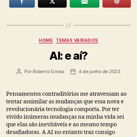
Categorias
HOME
TEMAS VARIADOS
AI: e aí?
Por
Roberto Girola
4 de junho de 2023
Autor
Data
do
de
post
publicação
Pensamentos contraditórios me atravessam ao
tentar assimilar as mudanças que essa nova e
revolucionária tecnologia comporta. Por ter
vivido inúmeras mudanças na minha vida sei
que elas são inevitáveis e ao mesmo tempo
desafiadoras. A AI no entanto traz consigo