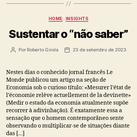
Categorias
HOME
INSIGHTS
Sustentar o “não saber”
Por
Roberto Girola
23 de setembro de 2023
Autor
Data
do
de
post
publicação
Nestes dias o conhecido jornal francês Le
Monde publicou um artigo na seção de
Economia sob o curioso título: «Mesurer l’état de
l’économie relève actuellement de la devinette»
(Medir o estado da economia atualmente supõe
recorrer à adivinhação). É exatamente essa a
sensação que o homem contemporâneo sente
observando o multiplicar-se de situações diante
das […]