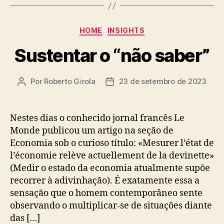
Categorias
HOME
INSIGHTS
Sustentar o “não saber”
Por
Roberto Girola
23 de setembro de 2023
Autor
Data
do
de
post
publicação
Nestes dias o conhecido jornal francês Le
Monde publicou um artigo na seção de
Economia sob o curioso título: «Mesurer l’état de
l’économie relève actuellement de la devinette»
(Medir o estado da economia atualmente supõe
recorrer à adivinhação). É exatamente essa a
sensação que o homem contemporâneo sente
observando o multiplicar-se de situações diante
das […]