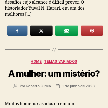
desafios cujo alcance é difícil prever. O
historiador Yuval N. Harari, em um dos
melhores […]
Categorias
HOME
TEMAS VARIADOS
A mulher: um mistério?
Por
Roberto Girola
1 de junho de 2023
Autor
Data
do
de
post
publicação
Muitos homens casados ou em um