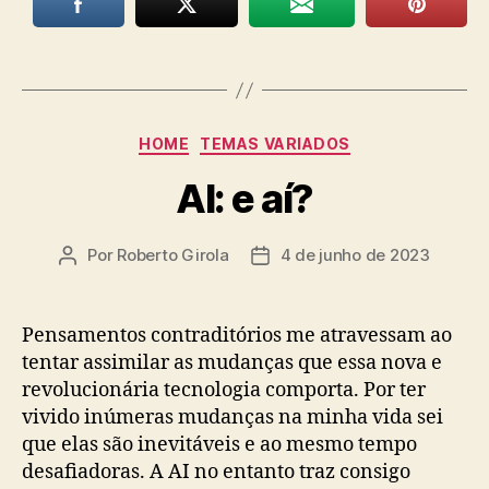
Categorias
HOME
TEMAS VARIADOS
AI: e aí?
Por
Roberto Girola
4 de junho de 2023
Autor
Data
do
de
post
publicação
Pensamentos contraditórios me atravessam ao
tentar assimilar as mudanças que essa nova e
revolucionária tecnologia comporta. Por ter
vivido inúmeras mudanças na minha vida sei
que elas são inevitáveis e ao mesmo tempo
desafiadoras. A AI no entanto traz consigo