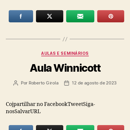
Categorias
AULAS E SEMINÁRIOS
Aula Winnicott
Por
Roberto Girola
12 de agosto de 2023
Autor
Data
do
de
post
publicação
Cojpartilhar no FacebookTweetSiga-
nosSalvarURL