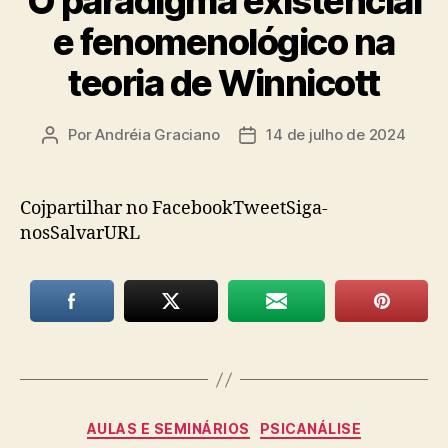
O paradigma existencial
e fenomenológico na
teoria de Winnicott
Por
Andréia Graciano
14 de julho de 2024
Autor
Data
do
de
post
publicação
Cojpartilhar no FacebookTweetSiga-
nosSalvarURL
Categorias
AULAS E SEMINÁRIOS
PSICANÁLISE