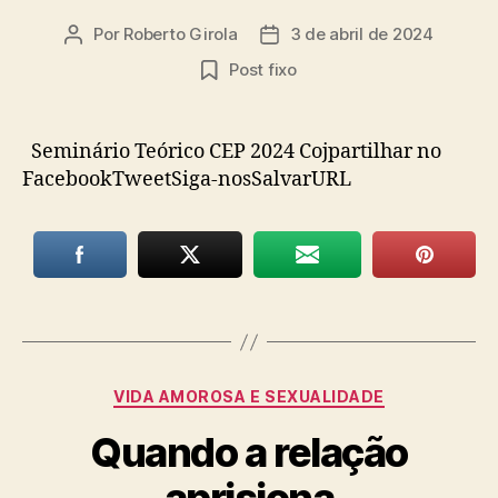
Por
Roberto Girola
3 de abril de 2024
Autor
Data
do
de
Post fixo
post
publicação
Seminário Teórico CEP 2024 Cojpartilhar no
FacebookTweetSiga-nosSalvarURL
Categorias
VIDA AMOROSA E SEXUALIDADE
Quando a relação
aprisiona