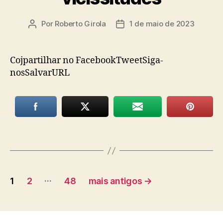
Por
Roberto Girola
1 de maio de 2023
Autor
Data
do
de
post
publicação
Cojpartilhar no FacebookTweetSiga-
nosSalvarURL
Paginação
…
1
2
48
mais antigos
→
de
posts