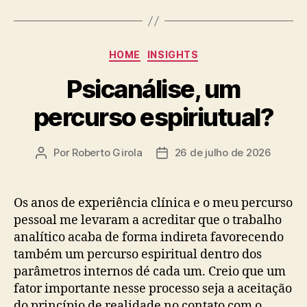
Categorias
HOME
INSIGHTS
Psicanálise, um
percurso espiriutual?
Por
Roberto Girola
26 de julho de 2026
Autor
Data
do
de
post
publicação
Os anos de experiência clínica e o meu percurso
pessoal me levaram a acreditar que o trabalho
analítico acaba de forma indireta favorecendo
também um percurso espiritual dentro dos
parâmetros internos dé cada um. Creio que um
fator importante nesse processo seja a aceitação
do princípio de realidade no contato com o