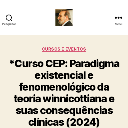
Pesquisar
Menu
Roberto
Girola
Categorias
CURSOS E EVENTOS
-
*Curso CEP: Paradigma
Psicanalista
existencial e
e
fenomenológico da
Terapeuta
teoria winnicottiana e
Familiar
suas consequências
clínicas (2024)