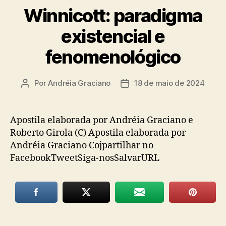
Winnicott: paradigma
existencial e
fenomenológico
Por
Andréia Graciano
18 de maio de 2024
Autor
Data
do
de
post
publicação
Apostila elaborada por Andréia Graciano e
Roberto Girola (C) Apostila elaborada por
Andréia Graciano Cojpartilhar no
FacebookTweetSiga-nosSalvarURL