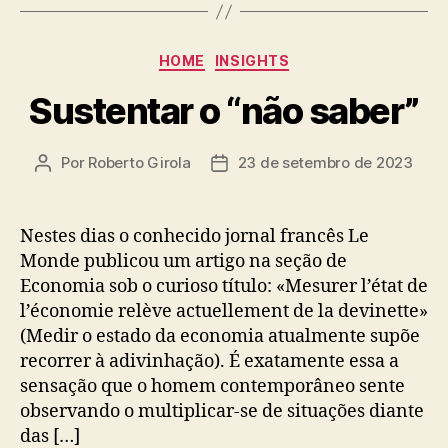
Categorias
HOME
INSIGHTS
Sustentar o “não saber”
Por
Roberto Girola
23 de setembro de 2023
Autor
Data
do
de
post
publicação
Nestes dias o conhecido jornal francês Le
Monde publicou um artigo na seção de
Economia sob o curioso título: «Mesurer l’état de
l’économie relève actuellement de la devinette»
(Medir o estado da economia atualmente supõe
recorrer à adivinhação). É exatamente essa a
sensação que o homem contemporâneo sente
observando o multiplicar-se de situações diante
das […]