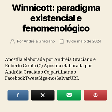
Winnicott: paradigma
existencial e
fenomenológico
Por
Andréia Graciano
18 de maio de 2024
Autor
Data
do
de
post
publicação
Apostila elaborada por Andréia Graciano e
Roberto Girola (C) Apostila elaborada por
Andréia Graciano Cojpartilhar no
FacebookTweetSiga-nosSalvarURL