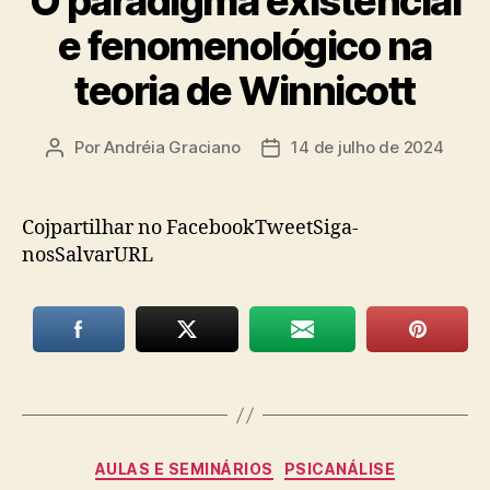
O paradigma existencial
e fenomenológico na
teoria de Winnicott
Por
Andréia Graciano
14 de julho de 2024
Autor
Data
do
de
post
publicação
Cojpartilhar no FacebookTweetSiga-
nosSalvarURL
Categorias
AULAS E SEMINÁRIOS
PSICANÁLISE