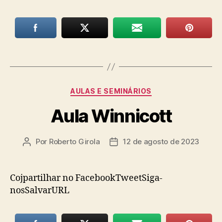
Categorias
AULAS E SEMINÁRIOS
Aula Winnicott
Por
Roberto Girola
12 de agosto de 2023
Autor
Data
do
de
post
publicação
Cojpartilhar no FacebookTweetSiga-
nosSalvarURL