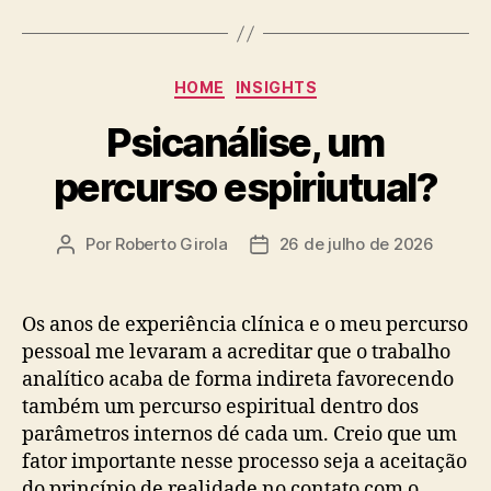
Categorias
HOME
INSIGHTS
Psicanálise, um
percurso espiriutual?
Por
Roberto Girola
26 de julho de 2026
Autor
Data
do
de
post
publicação
Os anos de experiência clínica e o meu percurso
pessoal me levaram a acreditar que o trabalho
analítico acaba de forma indireta favorecendo
também um percurso espiritual dentro dos
parâmetros internos dé cada um. Creio que um
fator importante nesse processo seja a aceitação
do princípio de realidade no contato com o