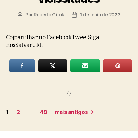
Por
Roberto Girola
1 de maio de 2023
Autor
Data
do
de
post
publicação
Cojpartilhar no FacebookTweetSiga-
nosSalvarURL
Paginação
…
1
2
48
mais antigos
→
de
posts