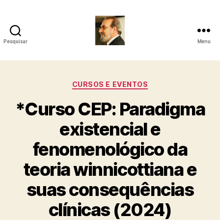
Pesquisar
Menu
Roberto
Girola
Categorias
CURSOS E EVENTOS
-
*Curso CEP: Paradigma
Psicanalista
existencial e
e
fenomenológico da
Terapeuta
teoria winnicottiana e
Familiar
suas consequências
clínicas (2024)