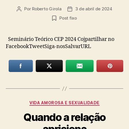
Por
Roberto Girola
3 de abril de 2024
Autor
Data
do
de
Post fixo
post
publicação
Seminário Teórico CEP 2024 Cojpartilhar no
FacebookTweetSiga-nosSalvarURL
Categorias
VIDA AMOROSA E SEXUALIDADE
Quando a relação
aprisiona