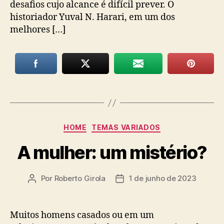
desafios cujo alcance é difícil prever. O
historiador Yuval N. Harari, em um dos
melhores […]
Categorias
HOME
TEMAS VARIADOS
A mulher: um mistério?
Por
Roberto Girola
1 de junho de 2023
Autor
Data
do
de
post
publicação
Muitos homens casados ou em um