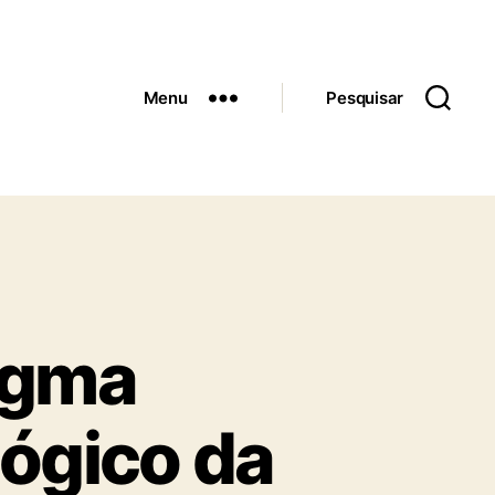
Menu
Pesquisar
igma
lógico da