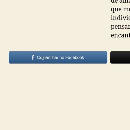
de am
que me
indivi
pensam
encant
Cojpartilhar no Facebook