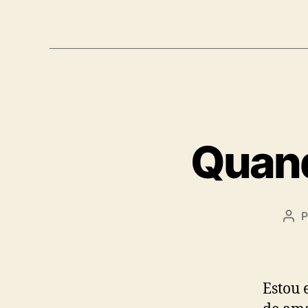
Quand
P
Aut
do
pos
Estou 