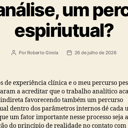
análise, um per
espiriutual?
Por
Roberto Girola
26 de julho de 2026
Autor
Data
do
de
post
publicação
s de experiência clínica e o meu percurso pes
aram a acreditar que o trabalho analítico ac
 indireta favorecendo também um percurso
tual dentro dos parâmetros internos dé cada 
que um fator importante nesse processo seja 
ção do princípio de realidade no contato com