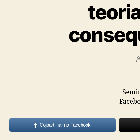
Psicanalis
teori
e
consequ
Terapeuta
Familiar
Seminá
Faceb
Cojpartilhar no Facebook