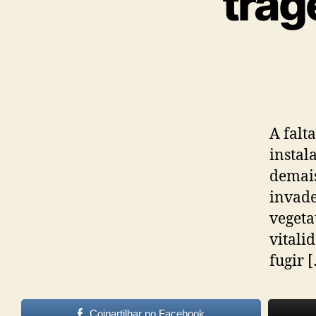
trag
A falt
instal
demais
invade
vegeta
vitali
fugir 
Cojpartilhar no Facebook