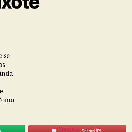
ixote
e se
os
funda
de
 Como
s
SalvarURL