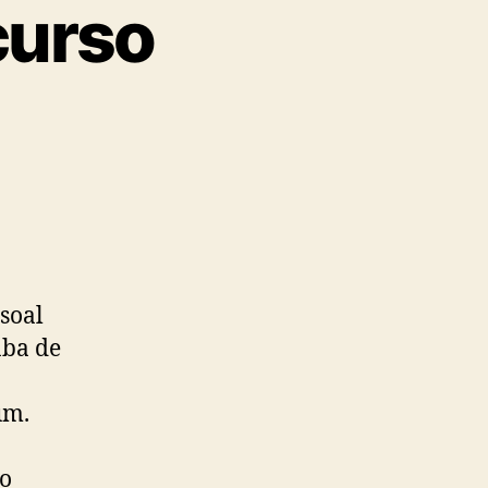
curso
soal
aba de
um.
a
 o