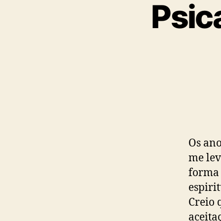
Psic
Os ano
me lev
forma
espiri
Creio 
aceita