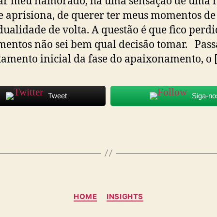
ar meu namorado, há uma sensação de uma r
 aprisiona, de querer ter meus momentos de
dualidade de volta. A questão é que fico perd
entos não sei bem qual decisão tomar. Pass
amento inicial da fase do apaixonamento, o 
Tweet
Siga-no
Categorias
HOME
INSIGHTS