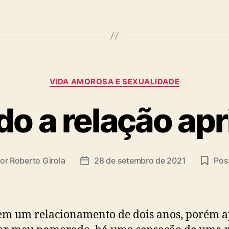
Categorias
VIDA AMOROSA E SEXUALIDADE
o a relação apr
or
Roberto Girola
28 de setembro de 2021
Post
or
Data
de
t
publicação
em um relacionamento de dois anos, porém a