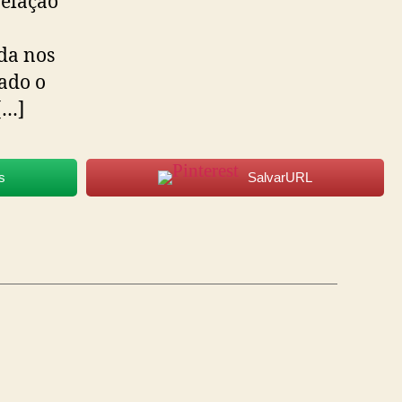
elação
ida nos
ado o
[…]
s
SalvarURL