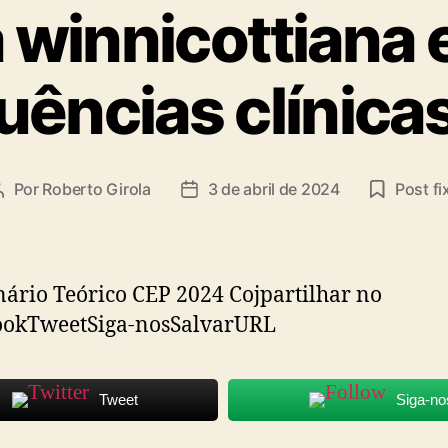
ta
a winnicottiana 
ências clínica
Por
Roberto Girola
3 de abril de 2024
Post fi
Autor
Data
do
de
post
publicação
rio Teórico CEP 2024 Cojpartilhar no
ookTweetSiga-nosSalvarURL
Tweet
Siga-no