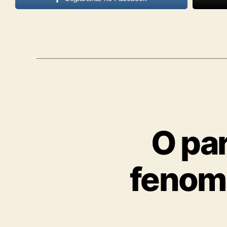
O par
fenome