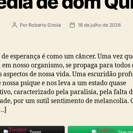
édia de dom Qu
Por
Roberto Girola
18 de julho de 2026
Autor
Data
do
de
post
publicação
a de esperança é como um câncer. Uma vez qu
a em nosso organismo, se propaga para todos 
 aspectos de nossa vida. Uma escuridão pro
 nossa psique e nos leva a um estado quase
tivo, caracterizado pela paralisia, pela falta 
dade, por um sutil sentimento de melancolia.
[…]
Tweet
Siga-no