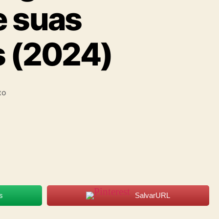
e suas
s (2024)
xo
s
SalvarURL