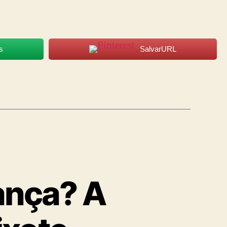
s
SalvarURL
ança? A